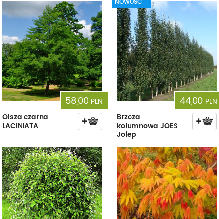
NOWOŚĆ
58,00
44,00
PLN
PLN
Olsza czarna
Brzoza
LACINIATA
kolumnowa JOES
Jolep