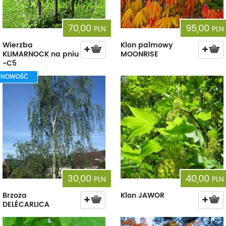
70,00
95,00
PLN
PLN
Wierzba
Klon palmowy
KLIMARNOCK na pniu
MOONRISE
-C5
NOWOŚĆ
30,00
40,00
PLN
PLN
Brzoza
Klon JAWOR
DELÉCARLICA