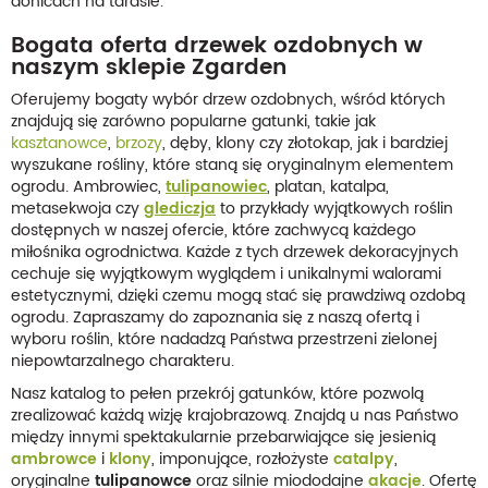
donicach na tarasie.
Bogata oferta drzewek ozdobnych w
naszym sklepie Zgarden
Oferujemy bogaty wybór drzew ozdobnych, wśród których
znajdują się zarówno popularne gatunki, takie jak
kasztanowce
,
brzozy
, dęby, klony czy złotokap, jak i bardziej
wyszukane rośliny, które staną się oryginalnym elementem
ogrodu. Ambrowiec,
tulipanowiec
, platan, katalpa,
metasekwoja czy
glediczja
to przykłady wyjątkowych roślin
dostępnych w naszej ofercie, które zachwycą każdego
miłośnika ogrodnictwa. Każde z tych drzewek dekoracyjnych
cechuje się wyjątkowym wyglądem i unikalnymi walorami
estetycznymi, dzięki czemu mogą stać się prawdziwą ozdobą
ogrodu. Zapraszamy do zapoznania się z naszą ofertą i
wyboru roślin, które nadadzą Państwa przestrzeni zielonej
niepowtarzalnego charakteru.
Nasz katalog to pełen przekrój gatunków, które pozwolą
zrealizować każdą wizję krajobrazową. Znajdą u nas Państwo
między innymi spektakularnie przebarwiające się jesienią
ambrowce
i
klony
, imponujące, rozłożyste
catalpy
,
oryginalne
tulipanowce
oraz silnie miododajne
akacje
. Ofertę