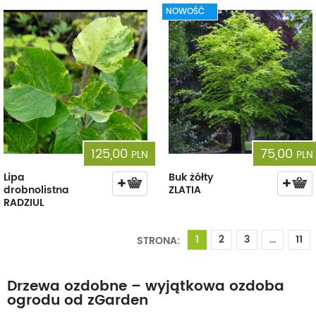
NOWOŚĆ
125,00
75,00
PLN
PLN
Lipa
Buk żółty
drobnolistna
ZLATIA
RADZIUL
1
2
3
...
11
STRONA:
Drzewa ozdobne – wyjątkowa ozdoba
ogrodu od zGarden