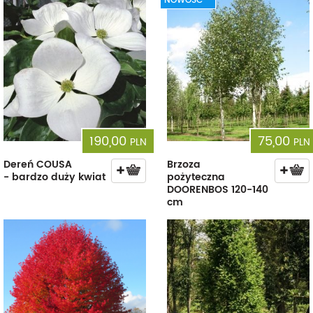
NOWOŚĆ
190,00
75,00
PLN
PLN
Dereń COUSA
Brzoza
- bardzo duży kwiat
pożyteczna
DOORENBOS 120-140
cm