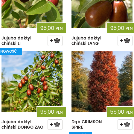
95,00
95,00
PLN
PLN
Jujuba daktyl
Jujuba daktyl
chiński LI
chiński LANG
NOWOŚĆ
95,00
55,00
PLN
PLN
Jujuba daktyl
Dąb CRIMSON
chiński DONGO ZAO
SPIRE