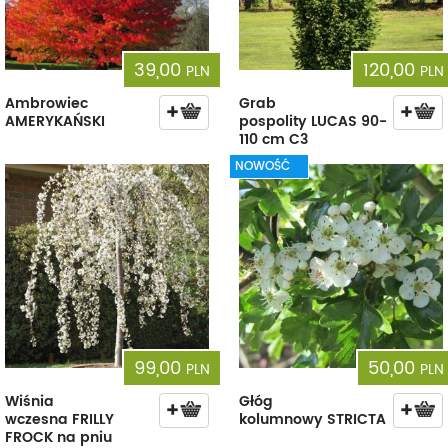
39,00
120,00
PLN
PLN
Ambrowiec
Grab
AMERYKAŃSKI
pospolity LUCAS 90-
110 cm C3
NOWOŚĆ
99,00
50,00
PLN
PLN
Wiśnia
Głóg
wczesna FRILLY
kolumnowy STRICTA
FROCK na pniu