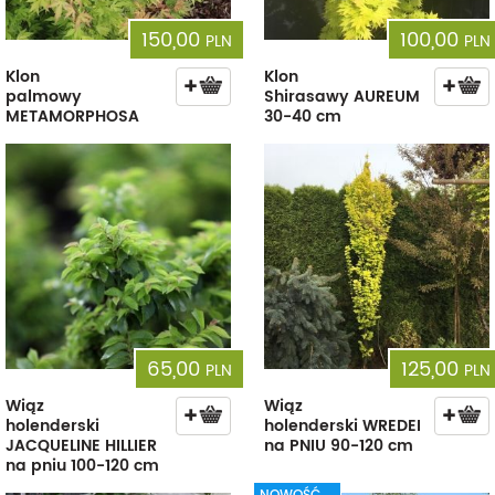
150,00
100,00
PLN
PLN
Klon
Klon
palmowy
Shirasawy AUREUM
METAMORPHOSA
30-40 cm
65,00
125,00
PLN
PLN
Wiąz
Wiąz
holenderski
holenderski WREDEI
JACQUELINE HILLIER
na PNIU 90-120 cm
na pniu 100-120 cm