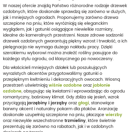
W naszej ofercie znajdą Państwo różnorodne rodzaje drzewek
ozdobnych, które doskonale sprawdzą się zarówno w dużych,
jak i mniejszych ogrodach. Proponujemy zarówno drzewa
szczepione na pniu, które wyróżniają się eleganckim
wyglądem, jak i gatunki osiągające niewielkie rozmiary,
idealne do kameralnych przestrzeni. Nasze zdrowe sadzonki
drzewek ozdobnych gwarantują piękny wzrost i trwałość, a ich
pielęgnacja nie wymaga dużego nakładu pracy. Dzięki
szerokiemu wyborowi można znaleźć rośliny pasujące do
każdego stylu ogrodu, od klasycznego po nowoczesny.
Dla właścicieli mniejszych działek lub poszukujących
wyrazistych akcentów przygotowaliśmy gatunki o
przepięknym kwitnieniu i dekoracyjnych owocach. Wiosną
przestrzeń uświetniają
wiśnie ozdobne
oraz
jabłonie
ozdobne
, obsypując się kwiatami i wprowadzając do ogrodu
romantyczny, baśniowy klimat. Gdy zbliża się jesień, wzrok
przyciągają
jarzębiny i jarząby
oraz
głogi
, stanowiące
barwny akcent i naturalny pokarm dla ptaków. Aranżację
doskonale uzupełnią szczepione na pniu, płaczące
wierzby
oraz niezwykle wszechstronne
trzmieliny
, które świetnie
prezentują się zarówno na rabatach, jak i w ozdobnych