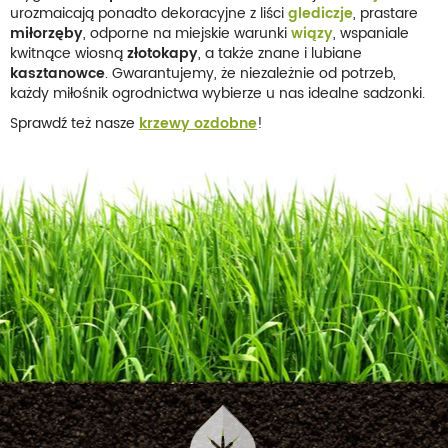
urozmaicają ponadto dekoracyjne z liści
glediczje
, prastare
miłorzęby
, odporne na miejskie warunki
wiązy
, wspaniale
kwitnące wiosną
złotokapy
, a także znane i lubiane
kasztanowce
. Gwarantujemy, że niezależnie od potrzeb,
każdy miłośnik ogrodnictwa wybierze u nas idealne sadzonki.
Sprawdź też nasze
krzewy ozdobne
!