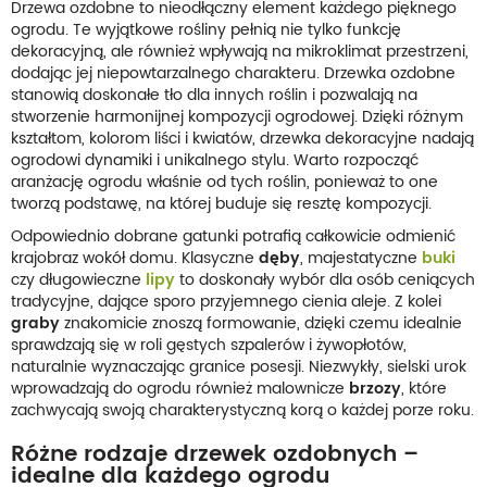
Drzewa ozdobne to nieodłączny element każdego pięknego
ogrodu. Te wyjątkowe rośliny pełnią nie tylko funkcję
dekoracyjną, ale również wpływają na mikroklimat przestrzeni,
dodając jej niepowtarzalnego charakteru. Drzewka ozdobne
stanowią doskonałe tło dla innych roślin i pozwalają na
stworzenie harmonijnej kompozycji ogrodowej. Dzięki różnym
kształtom, kolorom liści i kwiatów, drzewka dekoracyjne nadają
ogrodowi dynamiki i unikalnego stylu. Warto rozpocząć
aranżację ogrodu właśnie od tych roślin, ponieważ to one
tworzą podstawę, na której buduje się resztę kompozycji.
Odpowiednio dobrane gatunki potrafią całkowicie odmienić
krajobraz wokół domu. Klasyczne
dęby
, majestatyczne
buki
czy długowieczne
lipy
to doskonały wybór dla osób ceniących
tradycyjne, dające sporo przyjemnego cienia aleje. Z kolei
graby
znakomicie znoszą formowanie, dzięki czemu idealnie
sprawdzają się w roli gęstych szpalerów i żywopłotów,
naturalnie wyznaczając granice posesji. Niezwykły, sielski urok
wprowadzają do ogrodu również malownicze
brzozy
, które
zachwycają swoją charakterystyczną korą o każdej porze roku.
Różne rodzaje drzewek ozdobnych –
idealne dla każdego ogrodu