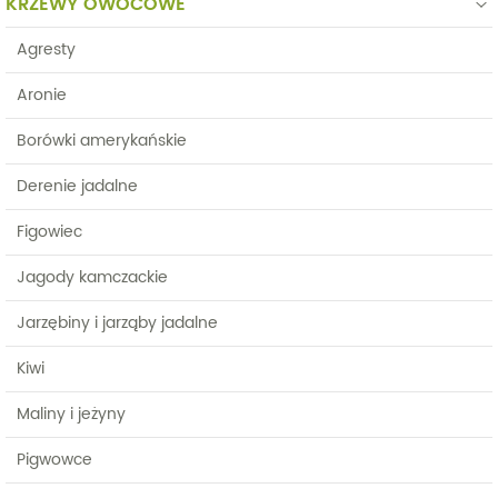
KRZEWY OWOCOWE
Agresty
Aronie
Borówki amerykańskie
Derenie jadalne
Figowiec
Jagody kamczackie
Jarzębiny i jarząby jadalne
Kiwi
Maliny i jeżyny
Pigwowce