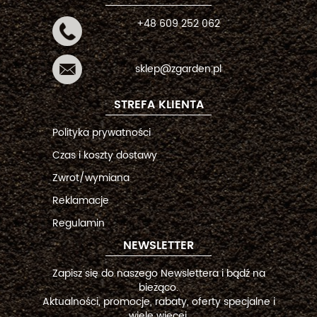
+48 609 252 062
sklep@zgarden.pl
STREFA KLIENTA
Polityka prywatności
Czas i koszty dostawy
Zwrot/wymiana
Reklamacje
Regulamin
NEWSLETTER
Zapisz się do naszego Newslettera i bądź na
bieżąco.
Aktualności, promocje, rabaty, oferty specjalne i
wiele więcej.