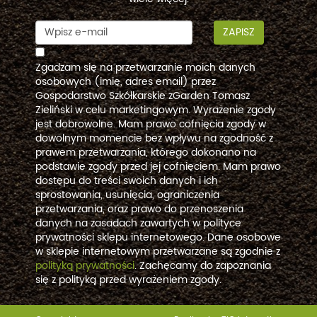
ZAPISZ
Zgadzam się na przetwarzanie moich danych
osobowych (imię, adres email) przez
Gospodarstwo Szkółkarskie zGarden Tomasz
Zieliński w celu marketingowym. Wyrażenie zgody
jest dobrowolne. Mam prawo cofnięcia zgody w
dowolnym momencie bez wpływu na zgodność z
prawem przetwarzania, którego dokonano na
podstawie zgody przed jej cofnięciem. Mam prawo
dostępu do treści swoich danych i ich
sprostowania, usunięcia, ograniczenia
przetwarzania, oraz prawo do przenoszenia
danych na zasadach zawartych w polityce
prywatności sklepu internetowego. Dane osobowe
w sklepie internetowym przetwarzane są zgodnie z
polityką prywatności
. Zachęcamy do zapoznania
się z polityką przed wyrażeniem zgody.