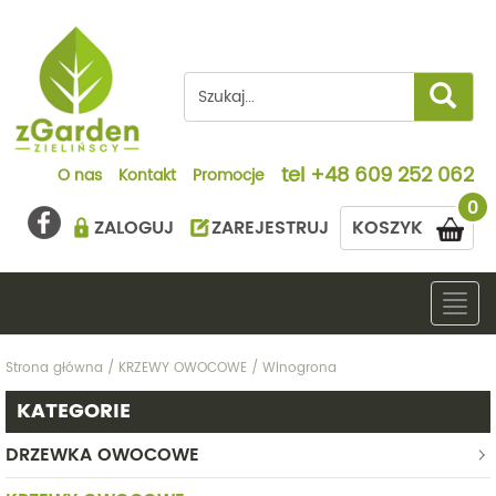
tel
+48 609 252 062
O nas
Kontakt
Promocje
0
ZALOGUJ
ZAREJESTRUJ
KOSZYK
Togg
navig
Strona główna
/
KRZEWY OWOCOWE
/
Winogrona
KATEGORIE
DRZEWKA OWOCOWE