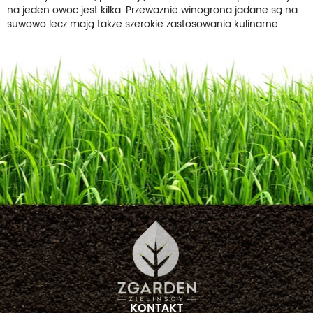
na jeden owoc jest kilka. Przeważnie winogrona jadane są na
suwowo lecz mają także szerokie zastosowania kulinarne.
KONTAKT