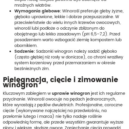
mroźnych wiatrów.
Wymagania glebowe:
Winorośl preferuje gleby żyzne,
głęboko uprawione, lekkie i dobrze przepuszczalne. W
przeciwieństwie do wielu innych krzewów owocowych,
winorośl lubi podłoże o odczynie zbliżonym do
obojętnego lub lekko zasadowym (pH 6,5–7,2). Przed
posadzeniem warto wzbogacić ziemię kompostem lub
obornikiem.
Sadzenie:
Sadzonki winogron należy sadzić głęboko
(często głębiej niż rosły w doniczce), co chroni wrażliwy
system korzeniowy przed przemarzaniem w okresie
bezśnieżnych zim.
Pielęgnacja, cięcie i zimowanie
winogron
Kluczowym zabiegiem w
uprawie winogron
jest ich regularne
przycinanie. Winorośl owocuje na pędach jednorocznych,
które wyrastają z pędów dwuletnich. Profesjonalne, coroczne
cięcie (wykonywane najczęściej na przedwiośniu, na
przełomie lutego i marca) nie tylko nadaje roślinie
odpowiednią formę, ale przede wszystkim gwarantuje wyższe
plony i większe, słodsze owoce. Zaniechanie cięcia prowadzi