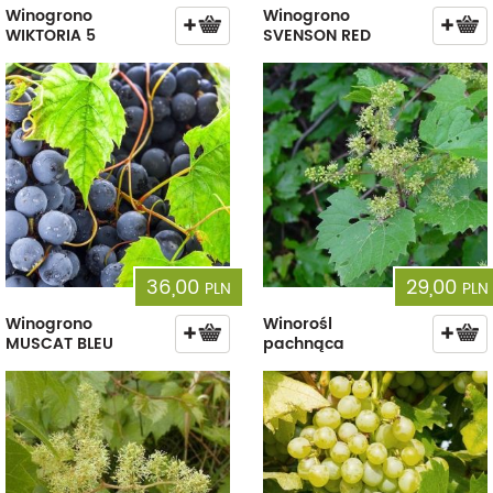
Winogrono
Winogrono
WIKTORIA 5
SVENSON RED
36,00
29,00
PLN
PLN
Winogrono
Winorośl
MUSCAT BLEU
pachnąca