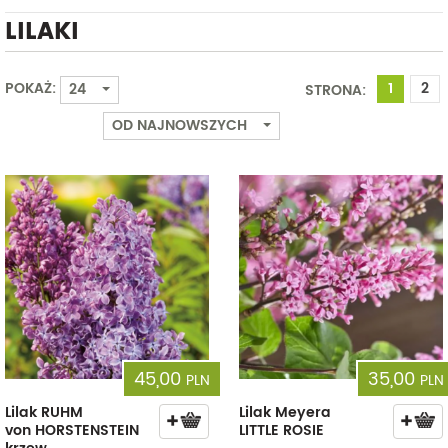
LILAKI
Od
Do
POKAŻ:
1
2
24
STRONA:
OD NAJNOWSZYCH
45,00
35,00
PLN
PLN
Lilak RUHM
Lilak Meyera
von HORSTENSTEIN
LITTLE ROSIE