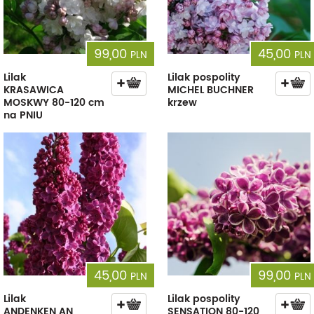
99,00
45,00
PLN
PLN
Lilak
Lilak pospolity
KRASAWICA
MICHEL BUCHNER
MOSKWY 80-120 cm
krzew
na PNIU
45,00
99,00
PLN
PLN
Lilak
Lilak pospolity
ANDENKEN AN
SENSATION 80-120