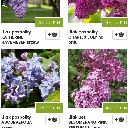
45,00
99,00
PLN
PLN
Lilak pospolity
Lilak pospolity
KATHERINE
CHARLES JOLY na
HAVEMEYER krzew
pniu
28,00
42,00
PLN
PLN
Lilak pospolity
Lilak Bez
AUCUBAEFOLIA
BLOOMERANG PINK
krzew
PERFUME krzew