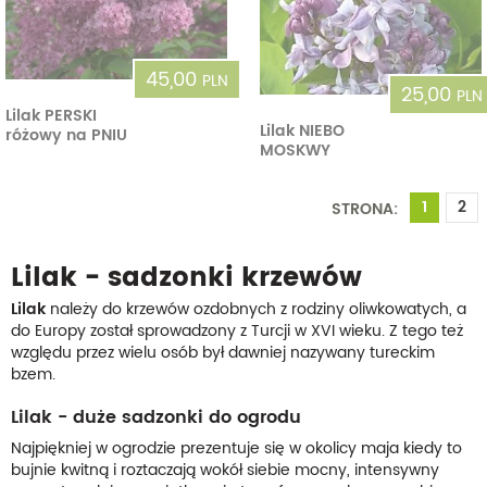
45,00
PLN
25,00
PLN
Lilak PERSKI
Lilak NIEBO
różowy na PNIU
MOSKWY
1
2
STRONA:
Lilak - sadzonki krzewów
Lilak
należy do krzewów ozdobnych z rodziny oliwkowatych, a
do Europy został sprowadzony z Turcji w XVI wieku. Z tego też
względu przez wielu osób był dawniej nazywany tureckim
bzem.
Lilak - duże sadzonki do ogrodu
Najpiękniej w ogrodzie prezentuje się w okolicy maja kiedy to
bujnie kwitną i roztaczają wokół siebie mocny, intensywny