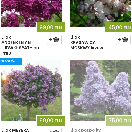
99,00
45,00
PLN
PLN
Lilak
Lilak
ANDENKEN AN
KRASAWICA
LUDWIG SPATH na
MOSKWY krzew
PNIU
NOWOŚĆ
80,00
75,00
PLN
PLN
Lilak MEYERA
Lilak pospolity