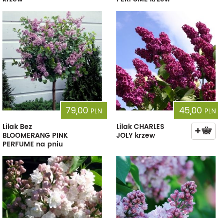
79,00
45,00
PLN
PLN
Lilak Bez
Lilak CHARLES
BLOOMERANG PINK
JOLY krzew
PERFUME na pniu