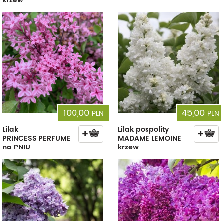
krzew
100,00
45,00
PLN
PLN
Lilak
Lilak pospolity
PRINCESS PERFUME
MADAME LEMOINE
na PNIU
krzew