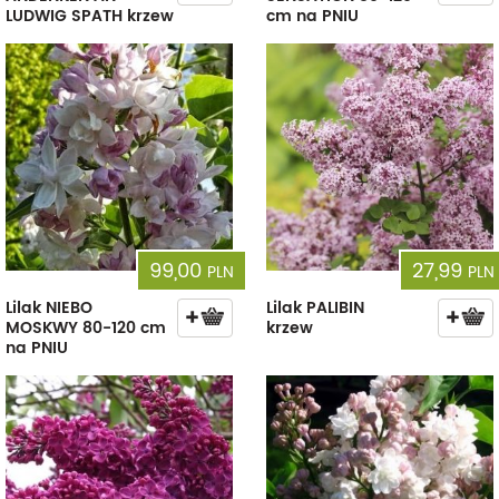
LUDWIG SPATH krzew
cm na PNIU
99,00
27,99
PLN
PLN
Lilak NIEBO
Lilak PALIBIN
MOSKWY 80-120 cm
krzew
na PNIU