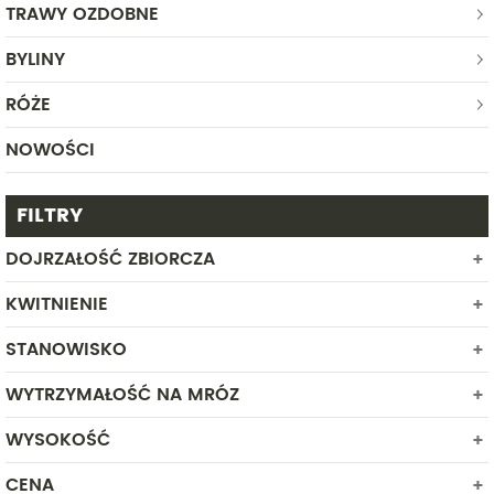
TRAWY OZDOBNE
BYLINY
RÓŻE
NOWOŚCI
FILTRY
DOJRZAŁOŚĆ ZBIORCZA
KWITNIENIE
STANOWISKO
MAJ
CZERWIEC
WYTRZYMAŁOŚĆ NA MRÓZ
PÓŁCIEŃ
SŁONECZNE
WYSOKOŚĆ
DUŻA
CENA
Od
Do