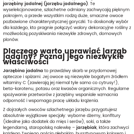
jarzębiny jadalnej (jarzębu jadalnego)
. Te
wyselekcjonowane, szlachetne odmiany zachwycają pięknym
pokrojem, a przede wszystkim rodzą duże, smaczne owoce
pozbawione charakterystycznej goryczki. To doskonały wybór
dla każdego, kto pragnie połączyć walory dekoracyjne rośliny z
możliwością pozyskiwania niezwykle zdrowych, domowych
plonów.
Dlaczego warto uprawiać jarząb
jadalny? Poznaj jego niezwykłe
właściwości
Jarzębina jadalna
to prawdziwy skarb w przydomowej
apteczce i spiżarni. Jej owoce są niezwykle bogatym źródłem
witaminy C (zawierają jej niemal tyle samo co cytrusy!),
beta-karotenu, potasu oraz kwasów organicznych. Regularne
spożywanie przetworów z jarzębiny wspaniale wzmacnia
odporność i wspomaga pracę układu krążenia.
Z dojrzałych owoców szlachetnego jarzębu przygotujesz
absolutnie wyjątkowe specjały: wyborne dżemy, konfitury
(idealne jako dodatek do mięs i serów), soki, a także
legendarną, staropolską nalewkę –
jarzębiak
, która zachwyci
każdego Twojego gościa głębokim, bursztynowym kolorem i