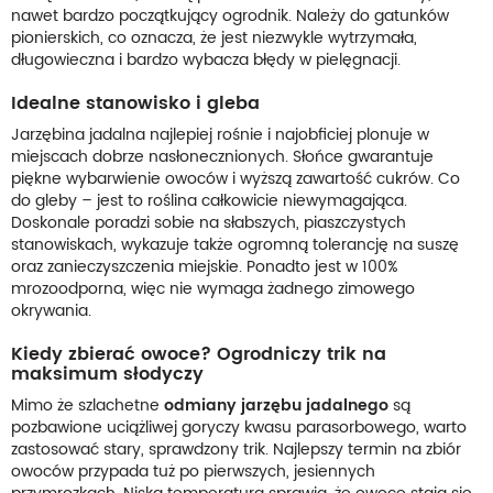
nawet bardzo początkujący ogrodnik. Należy do gatunków
pionierskich, co oznacza, że jest niezwykle wytrzymała,
długowieczna i bardzo wybacza błędy w pielęgnacji.
Idealne stanowisko i gleba
Jarzębina jadalna najlepiej rośnie i najobficiej plonuje w
miejscach dobrze nasłonecznionych. Słońce gwarantuje
piękne wybarwienie owoców i wyższą zawartość cukrów. Co
do gleby – jest to roślina całkowicie niewymagająca.
Doskonale poradzi sobie na słabszych, piaszczystych
stanowiskach, wykazuje także ogromną tolerancję na suszę
oraz zanieczyszczenia miejskie. Ponadto jest w 100%
mrozoodporna, więc nie wymaga żadnego zimowego
okrywania.
Kiedy zbierać owoce? Ogrodniczy trik na
maksimum słodyczy
Mimo że szlachetne
odmiany jarzębu jadalnego
są
pozbawione uciążliwej goryczy kwasu parasorbowego, warto
zastosować stary, sprawdzony trik. Najlepszy termin na zbiór
owoców przypada tuż po pierwszych, jesiennych