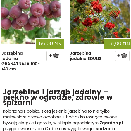
56,00
56,00
PLN
PLN
Jarzębina
Jarzębina
jadalna
jadalna EDULIS
GRANATNAJA 100-
140 cm
Jarzębina i jarząb jadalny –
piękno w ogrodzie, zdrowie w
spiżarni
Kojarzona z polską, złotą jesienią jarzębina to nie tylko
malownicze drzewo ozdobne. Choć dziko rosnące owoce
bywają cierpkie i gorzkie, w sklepie ogrodniczym
Zgarden.pl
przygotowaliśmy dla Ciebie coś wyjątkowego:
sadzonki