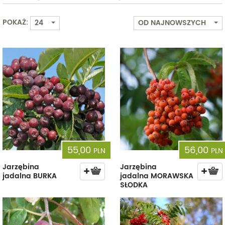
POKAŻ:
24
OD NAJNOWSZYCH
55,00
56,00
PLN
PLN
Jarzębina
Jarzębina
jadalna BURKA
jadalna MORAWSKA
SŁODKA