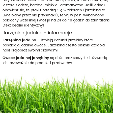
przymrozkach. Niska temperatura sprawia, że owoce stają się
jeszcze słodsze, bardziej miękkie i aromatyczne. Jeśli jednak
obawiasz się, że ptaki uprzedzą Cię w zbiorach (jarzębina to
uwielbiany przez nie przysmak!), zerwij w pełni wybarwione
baldachy wcześniej i włóż je na 24 do 48 godzin do zamrażarki.
Efekt będzie identyczny!
Jarzębina jadalna - informacje
Jarzębina jadalna –
istnieją gatunki jarzębiny które
posiadają jadalne owoce. Jarzębina często pięknie ozdabia
nasz krajobraz swoimi drzewami.
Owoce jadalnej jarzębiny
są duże oraz soczyste i używa się
ich przeważnie do produkcji przetworów.