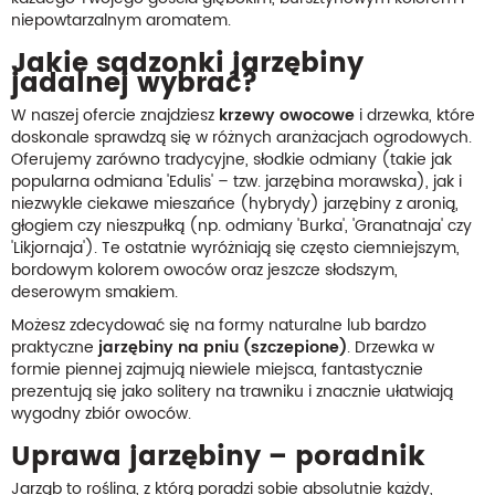
niepowtarzalnym aromatem.
Jakie sadzonki jarzębiny
jadalnej wybrać?
W naszej ofercie znajdziesz
krzewy owocowe
i drzewka, które
doskonale sprawdzą się w różnych aranżacjach ogrodowych.
Oferujemy zarówno tradycyjne, słodkie odmiany (takie jak
popularna odmiana 'Edulis' – tzw. jarzębina morawska), jak i
niezwykle ciekawe mieszańce (hybrydy) jarzębiny z aronią,
głogiem czy nieszpułką (np. odmiany 'Burka', 'Granatnaja' czy
'Likjornaja'). Te ostatnie wyróżniają się często ciemniejszym,
bordowym kolorem owoców oraz jeszcze słodszym,
deserowym smakiem.
Możesz zdecydować się na formy naturalne lub bardzo
praktyczne
jarzębiny na pniu (szczepione)
. Drzewka w
formie piennej zajmują niewiele miejsca, fantastycznie
prezentują się jako solitery na trawniku i znacznie ułatwiają
wygodny zbiór owoców.
Uprawa jarzębiny – poradnik
Jarząb to roślina, z którą poradzi sobie absolutnie każdy,