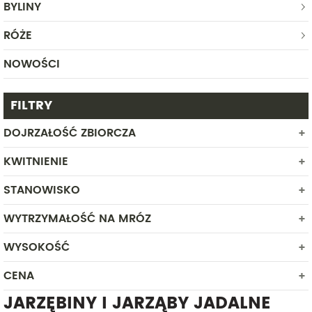
BYLINY
RÓŻE
NOWOŚCI
FILTRY
DOJRZAŁOŚĆ ZBIORCZA
KWITNIENIE
WRZESIEŃ
PAŹDZIERNIK
STANOWISKO
MAJ
CZERWIEC
WYTRZYMAŁOŚĆ NA MRÓZ
PÓŁCIEŃ
SŁONECZNE
WYSOKOŚĆ
DUŻA
CENA
Od
Do
JARZĘBINY I JARZĄBY JADALNE
Od
Do