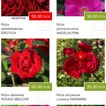
55,00
38,00
PLN
PLN
60,00
PLN
Róża
Róża
wielokwiatowa
pomarszczona
EROTICA
ANGELIA PINK
60,00
35,00
PLN
PLN
Róża rabatowa
Róża okrywowa
ROUGE MEILOVE
czrwona HARWARD