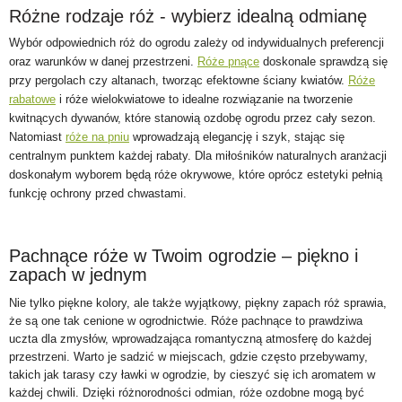
Różne rodzaje róż - wybierz idealną odmianę
Wybór odpowiednich róż do ogrodu zależy od indywidualnych preferencji
oraz warunków w danej przestrzeni.
Róże pnące
doskonale sprawdzą się
przy pergolach czy altanach, tworząc efektowne ściany kwiatów.
Róże
rabatowe
i róże wielokwiatowe to idealne rozwiązanie na tworzenie
kwitnących dywanów, które stanowią ozdobę ogrodu przez cały sezon.
Natomiast
róże na pniu
wprowadzają elegancję i szyk, stając się
centralnym punktem każdej rabaty. Dla miłośników naturalnych aranżacji
doskonałym wyborem będą róże okrywowe, które oprócz estetyki pełnią
funkcję ochrony przed chwastami.
Pachnące róże w Twoim ogrodzie – piękno i
zapach w jednym
Nie tylko piękne kolory, ale także wyjątkowy, piękny zapach róż sprawia,
że są one tak cenione w ogrodnictwie. Róże pachnące to prawdziwa
uczta dla zmysłów, wprowadzająca romantyczną atmosferę do każdej
przestrzeni. Warto je sadzić w miejscach, gdzie często przebywamy,
takich jak tarasy czy ławki w ogrodzie, by cieszyć się ich aromatem w
każdej chwili. Dzięki różnorodności odmian, róże ozdobne mogą być