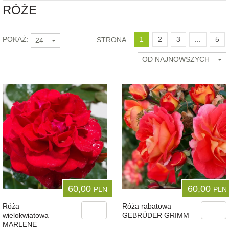
RÓŻE
PAŹDZIERNIK
Od
Do
LISTOPAD
GRUDZIEŃ
POKAŻ:
1
2
3
...
5
STRONA:
24
OD NAJNOWSZYCH
60,00
60,00
PLN
PLN
Róża
Róża rabatowa
wielokwiatowa
GEBRÜDER GRIMM
MARLENE