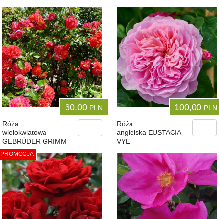
60,00
100,00
PLN
PLN
Róża
Róża
wielokwiatowa
angielska EUSTACIA
GEBRÜDER GRIMM
VYE
PROMOCJA