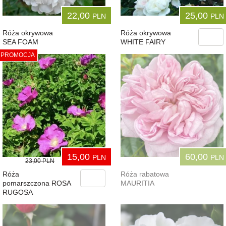
22,00
25,00
PLN
PLN
Róża okrywowa
Róża okrywowa
SEA FOAM
WHITE FAIRY
PROMOCJA
15,00
60,00
PLN
PLN
23,00
PLN
Róża
Róża rabatowa
pomarszczona ROSA
MAURITIA
RUGOSA