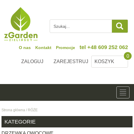
tel
+48 609 252 062
O nas
Kontakt
Promocje
0
ZALOGUJ
ZAREJESTRUJ
KOSZYK
Toggl
navig
Strona główna
/
RÓŻE
KATEGORIE
DRZEWKA OWOCOWE