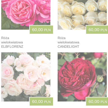
60,00
60,00
PLN
PLN
Róża
Róża
wielokwiatowa
wielokwiatowa
ELBFLORENZ
CANDELIGHT
60,00
60,00
PLN
PLN