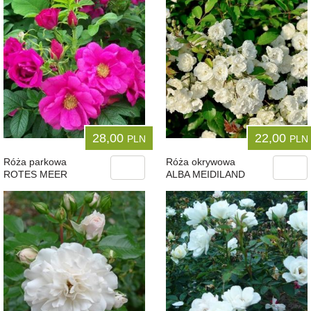
28,00
22,00
PLN
PLN
Róża parkowa
Róża okrywowa
ROTES MEER
ALBA MEIDILAND