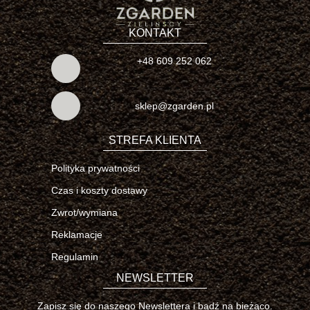
KONTAKT
+48 609 252 062
sklep@zgarden.pl
STREFA KLIENTA
Polityka prywatności
Czas i koszty dostawy
Zwrot/wymiana
Reklamacje
Regulamin
NEWSLETTER
Zapisz się do naszego Newslettera i bądź na bieżąco.