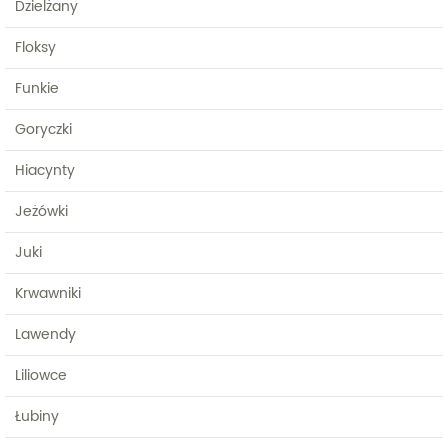
Dzielżany
Floksy
Funkie
Goryczki
Hiacynty
Jeżówki
Juki
Krwawniki
Lawendy
Liliowce
Łubiny