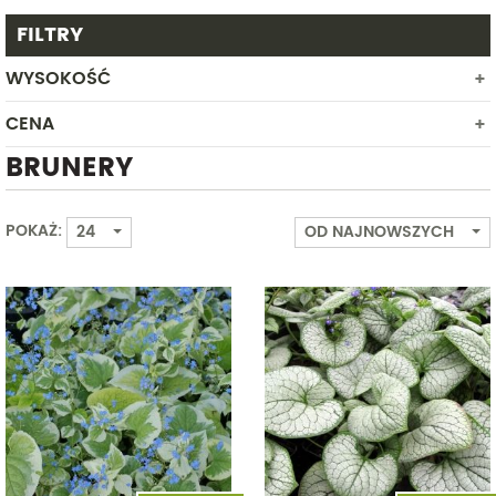
FILTRY
WYSOKOŚĆ
CENA
Od
Do
BRUNERY
Od
Do
POKAŻ:
24
OD NAJNOWSZYCH