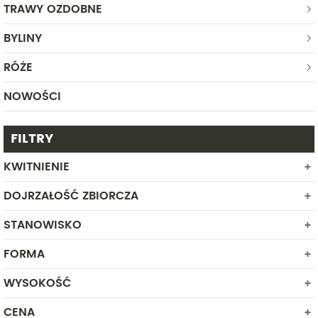
TRAWY OZDOBNE
BYLINY
RÓŻE
NOWOŚCI
FILTRY
KWITNIENIE
DOJRZAŁOŚĆ ZBIORCZA
MAJ
CZERWIEC
STANOWISKO
LIPIEC
FORMA
CIEŃ
SIERPIEŃ
PÓŁCIEŃ
WYSOKOŚĆ
ROŚLINA W POJEMNIKU
SŁONECZNE
CENA
Od
Do