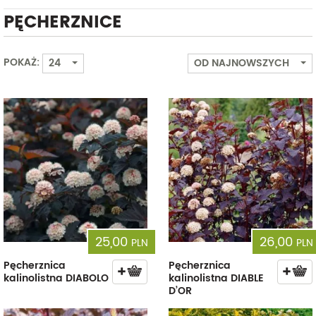
PĘCHERZNICE
Od
Do
POKAŻ:
24
OD NAJNOWSZYCH
25,00
26,00
PLN
PLN
Pęcherznica
Pęcherznica
kalinolistna DIABOLO
kalinolistna DIABLE
D’OR