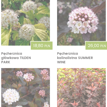
18,80
26,00
PLN
PLN
Pęcherznica
Pęcherznica
główkowa TILDEN
kalinolistna SUMMER
PARK
WINE