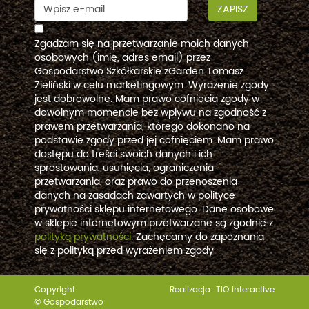
ZAPISZ
Zgadzam się na przetwarzanie moich danych
osobowych (imię, adres email) przez
Gospodarstwo Szkółkarskie zGarden Tomasz
Zieliński w celu marketingowym. Wyrażenie zgody
jest dobrowolne. Mam prawo cofnięcia zgody w
dowolnym momencie bez wpływu na zgodność z
prawem przetwarzania, którego dokonano na
podstawie zgody przed jej cofnięciem. Mam prawo
dostępu do treści swoich danych i ich
sprostowania, usunięcia, ograniczenia
przetwarzania, oraz prawo do przenoszenia
danych na zasadach zawartych w polityce
prywatności sklepu internetowego. Dane osobowe
w sklepie internetowym przetwarzane są zgodnie z
polityką prywatności
. Zachęcamy do zapoznania
się z polityką przed wyrażeniem zgody.
Copyright
Realizacja:
TiO interactive
© Gospodarstwo