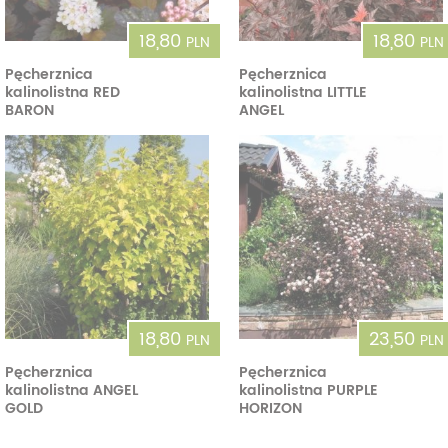
18,80
18,80
PLN
PLN
Pęcherznica
Pęcherznica
kalinolistna RED
kalinolistna LITTLE
BARON
ANGEL
18,80
23,50
PLN
PLN
Pęcherznica
Pęcherznica
kalinolistna ANGEL
kalinolistna PURPLE
GOLD
HORIZON