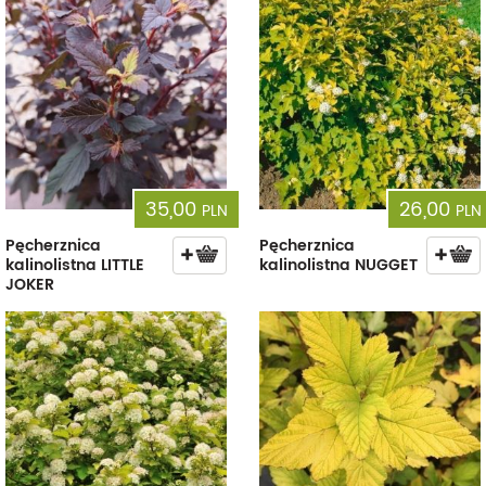
35,00
26,00
PLN
PLN
Pęcherznica
Pęcherznica
kalinolistna LITTLE
kalinolistna NUGGET
JOKER