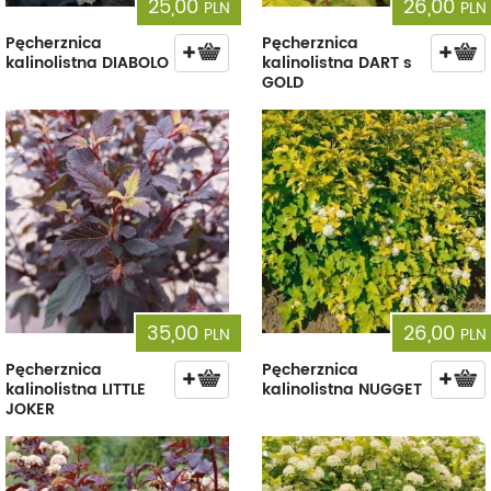
25,00
26,00
PLN
PLN
Pęcherznica
Pęcherznica
kalinolistna DIABOLO
kalinolistna DART s
GOLD
35,00
26,00
PLN
PLN
Pęcherznica
Pęcherznica
kalinolistna LITTLE
kalinolistna NUGGET
JOKER