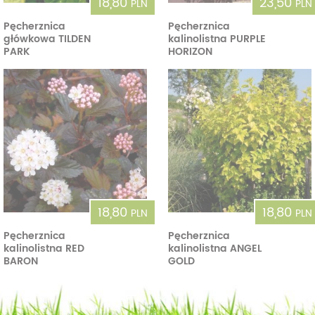
18,80
23,50
PLN
PLN
Pęcherznica
Pęcherznica
główkowa TILDEN
kalinolistna PURPLE
PARK
HORIZON
18,80
18,80
PLN
PLN
Pęcherznica
Pęcherznica
kalinolistna RED
kalinolistna ANGEL
BARON
GOLD