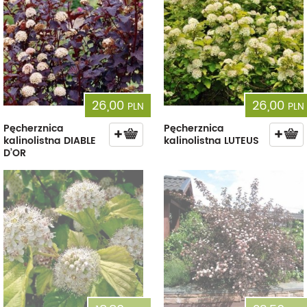
26,00
26,00
PLN
PLN
Pęcherznica
Pęcherznica
kalinolistna DIABLE
kalinolistna LUTEUS
D’OR