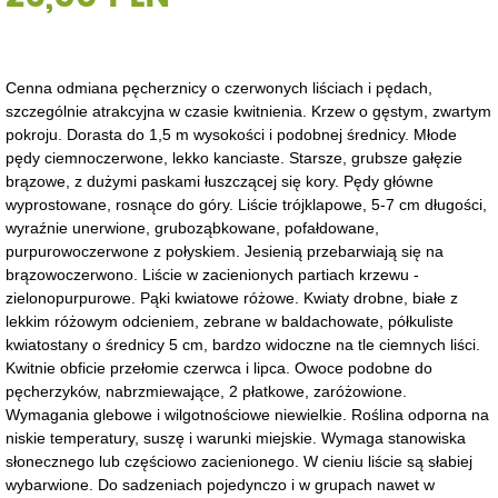
Cenna odmiana pęcherznicy o czerwonych liściach i pędach,
szczególnie atrakcyjna w czasie kwitnienia. Krzew o gęstym, zwartym
pokroju. Dorasta do 1,5 m wysokości i podobnej średnicy. Młode
pędy ciemnoczerwone, lekko kanciaste. Starsze, grubsze gałęzie
brązowe, z dużymi paskami łuszczącej się kory. Pędy główne
wyprostowane, rosnące do góry. Liście trójklapowe, 5-7 cm długości,
wyraźnie unerwione, gruboząbkowane, pofałdowane,
purpurowoczerwone z połyskiem. Jesienią przebarwiają się na
brązowoczerwono. Liście w zacienionych partiach krzewu -
zielonopurpurowe. Pąki kwiatowe różowe. Kwiaty drobne, białe z
lekkim różowym odcieniem, zebrane w baldachowate, półkuliste
kwiatostany o średnicy 5 cm, bardzo widoczne na tle ciemnych liści.
Kwitnie obficie przełomie czerwca i lipca. Owoce podobne do
pęcherzyków, nabrzmiewające, 2 płatkowe, zaróżowione.
Wymagania glebowe i wilgotnościowe niewielkie. Roślina odporna na
niskie temperatury, suszę i warunki miejskie. Wymaga stanowiska
słonecznego lub częściowo zacienionego. W cieniu liście są słabiej
wybarwione. Do sadzeniach pojedynczo i w grupach nawet w