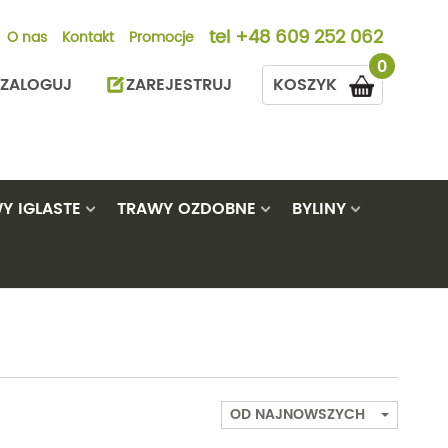
tel
+48 609 252 062
O nas
Kontakt
Promocje
0
ZALOGUJ
ZAREJESTRUJ
KOSZYK
Y IGLASTE
TRAWY OZDOBNE
BYLINY
urowiśnie
Bambusy
Modrzewie
Alstremeria
Rozplenice
y
aki
Hakonechloa
Sosny
Astry
Trawy pampas
e
gnolie
Miskanty
Świerki
Bodziszki
Trzęślice
iny
Proso
Thuje
Brunery
Turzyce
OD NAJNOWSZYCH
zary
Pozostałe
Czosnki ozdobne
Pozostałe