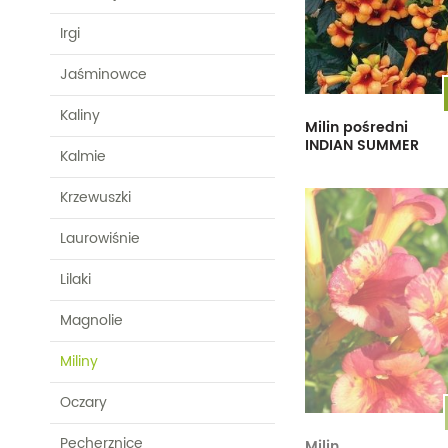
Irgi
Jaśminowce
Kaliny
Milin pośredni
INDIAN SUMMER
Kalmie
Krzewuszki
Laurowiśnie
Lilaki
Magnolie
Miliny
Oczary
Pęcherznice
Milin