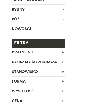
BYLINY
RÓŻE
NOWOŚCI
FILTRY
KWITNIENIE
DOJRZAŁOŚĆ ZBIORCZA
CZERWIEC
LIPIEC
STANOWISKO
SIERPIEŃ
FORMA
SŁONECZNE
WRZESIEŃ
PAŹDZIERNIK
WYSOKOŚĆ
ROŚLINA W POJEMNIKU
CENA
Od
Do