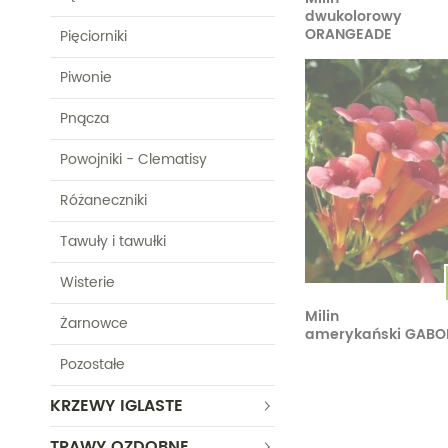
dwukolorowy
ORANGEADE
Pięciorniki
Piwonie
Pnącza
Powojniki - Clematisy
Różaneczniki
Tawuły i tawułki
Wisterie
Milin
Żarnowce
amerykański GABO
Pozostałe
KRZEWY IGLASTE
TRAWY OZDOBNE