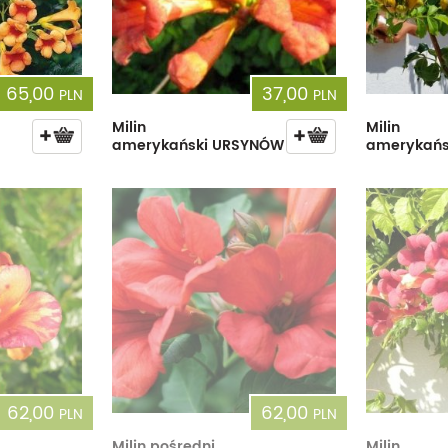
65,00
37,00
PLN
PLN
Milin
Milin
amerykański URSYNÓW
amerykańs
62,00
62,00
PLN
PLN
Milin pośredni
Milin