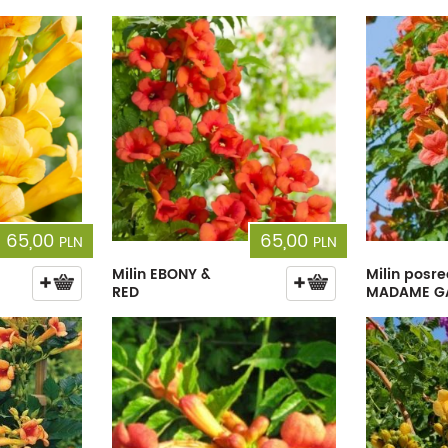
Dęby
Truskawki i poziomki
Derenie
Wiązy
Pę
Glediczje
Winogrona
Forsycje
Wierzby
Pię
Głogi
Żurawiny
Hibiskusy
Wiśnie ozdobne
Pi
Graby
Pozostałe
Hortensje
Złotokapy
Pn
Jabłonie ozdobne
Irgi
Pozostałe
Po
Jarzębiny i jarząby
Jaśminowce
Ró
65,00
65,00
PLN
PLN
Kasztanowce
Kaliny
Taw
Milin EBONY &
Milin posre
RED
MADAME G
Kalmie
Wi
Krzewuszki
Ża
Po