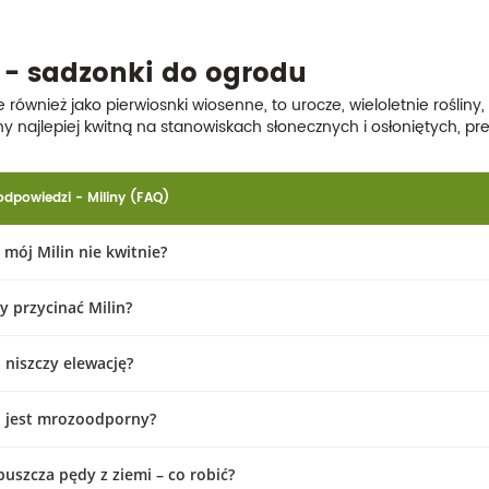
 - sadzonki do ogrodu
e również jako pierwiosnki wiosenne, to urocze, wieloletnie roślin
ny najlepiej kwitną na stanowiskach słonecznych i osłoniętych, pr
 odpowiedzi - Miliny (FAQ)
 mój Milin nie kwitnie?
dy przycinać Milin?
 niszczy elewację?
n jest mrozoodporny?
puszcza pędy z ziemi – co robić?