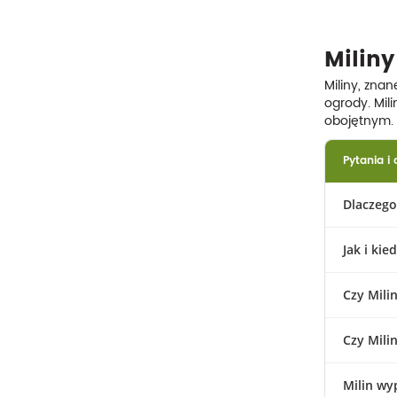
Od
Do
Miliny
Miliny, znan
ogrody. Mili
obojętnym.
Pytania i
Dlaczego
Jak i kie
Czy Milin
Czy Mili
Milin wy