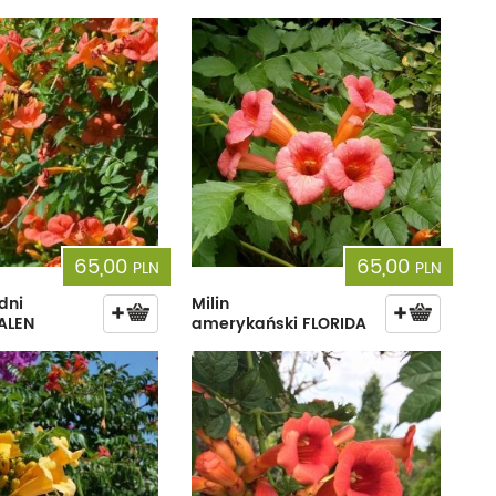
cherznice
Dzielżany
ciorniki
Floksy
wonie
Funkie
ącza
Goryczki
wojniki - Clematisy
Hiacynty
żaneczniki
Jeżówki
65,00
65,00
PLN
PLN
uły i tawułki
Juki
dni
Milin
ALEN
amerykański FLORIDA
sterie
rnowce
zostałe