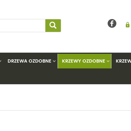
DRZEWA OZDOBNE
KRZEWY OZDOBNE
KRZEW
Akacje
Maliny i jeżyny
Azalie
Klony
Cisy
La
Ambrowce
Pigwowce
Berberysy
Lipy
Cyprys
Lil
Brzozy
Porzeczki
Bluszcze
Miłorzęby
Jałowc
Ma
Buki
Rokitniki
Budleje
Trzmieliny
Jodły
Mil
Catalpy
Świdośliwy
Ciemierniki
Tulipanowce
Oc