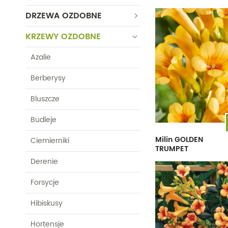
Morele
Jagody kamczackie
Wiśnie
Wielokwiatowe
DRZEWA OZDOBNE
Jarzębiny i jarząby
Pozostałe
Pozostałe
KRZEWY OZDOBNE
jadalne
Azalie
Kiwi
Berberysy
Bluszcze
Budleje
Milin GOLDEN
Ciemierniki
TRUMPET
Derenie
Forsycje
Hibiskusy
Hortensje