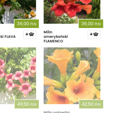
36,00
36,00
PLN
PLN
Milin
ki FLAVA
amerykański
FLAMENCO
49,50
42,50
PLN
PLN
Milin pośredni