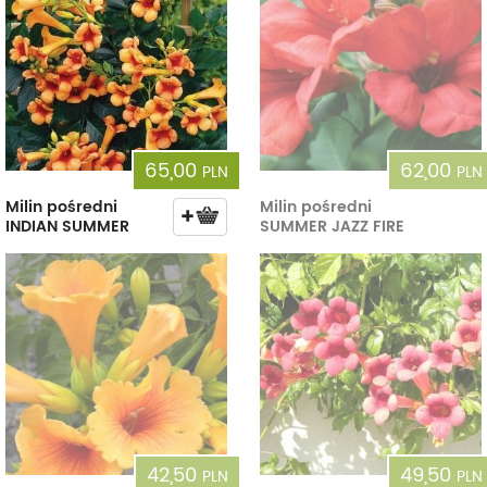
65,00
62,00
PLN
PLN
Milin pośredni
Milin pośredni
INDIAN SUMMER
SUMMER JAZZ FIRE
42,50
49,50
PLN
PLN