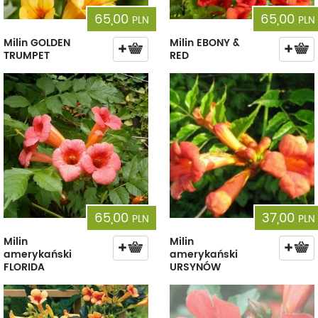
65,00
65,00
PLN
PLN
Milin GOLDEN
Milin EBONY &
TRUMPET
RED
65,00
37,00
PLN
PLN
Milin
Milin
amerykański
amerykański
FLORIDA
URSYNÓW