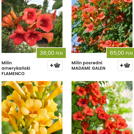
36,00
65,00
PLN
PLN
Milin
Milin posredni
amerykański
MADAME GALEN
FLAMENCO