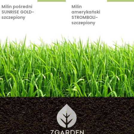
Milin pośredni
Milin
SUNRISE GOLD-
amerykański
szczepiony
STROMBOLI-
szczepiony