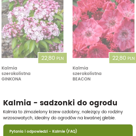
22,80
22,80
PLN
PLN
Kalmia
Kalmia
szerokolistna
szerokolistna
GINKONA
BEACON
Kalmia - sadzonki do ogrodu
Kalmia to zimozielony krzew ozdobny, należący do rodziny
wrzosowatych, idealny do ogrodów na kwaśnej glebie.
Pytania i odpowiedzi - Kalmie (FAQ)