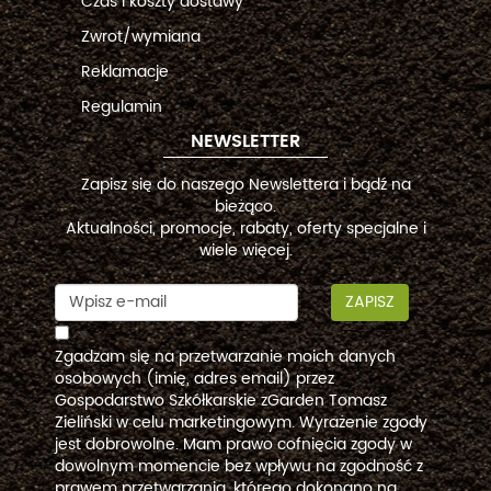
Czas i koszty dostawy
Zwrot/wymiana
Reklamacje
Regulamin
NEWSLETTER
Zapisz się do naszego Newslettera i bądź na
bieżąco.
Aktualności, promocje, rabaty, oferty specjalne i
wiele więcej.
ZAPISZ
Zgadzam się na przetwarzanie moich danych
osobowych (imię, adres email) przez
Gospodarstwo Szkółkarskie zGarden Tomasz
Zieliński w celu marketingowym. Wyrażenie zgody
jest dobrowolne. Mam prawo cofnięcia zgody w
dowolnym momencie bez wpływu na zgodność z
prawem przetwarzania, którego dokonano na