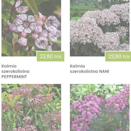
22,80
22,80
PLN
PLN
Kalmia
Kalmia
szerokolistna
szerokolistna NANI
PEPPERMINT