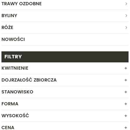
TRAWY OZDOBNE
BYLINY
RÓŻE
NOWOŚCI
FILTRY
KWITNIENIE
DOJRZAŁOŚĆ ZBIORCZA
MAJ
CZERWIEC
STANOWISKO
FORMA
CIEŃ
PÓŁCIEŃ
WYSOKOŚĆ
ROŚLINA W POJEMNIKU
SŁONECZNE
CENA
Od
Do