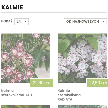
KALMIE
Od
Do
POKAŻ:
24
OD NAJNOWSZYCH
22,80
22,80
PLN
PLN
Kalmia
Kalmia
szerokolistna TAD
szerokolistna
RADIATA