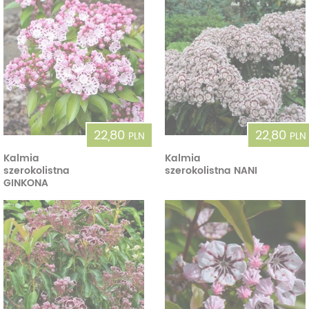
22,80
22,80
PLN
PLN
Kalmia
Kalmia
szerokolistna
szerokolistna NANI
GINKONA