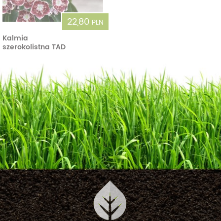
22,80
PLN
Kalmia
szerokolistna TAD