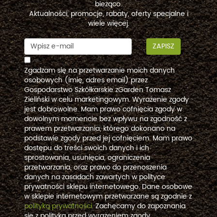
bieżąco.
Aktualności, promocje, rabaty, oferty specjalne i
wiele więcej.
ZAPISZ
Zgadzam się na przetwarzanie moich danych
osobowych (imię, adres email) przez
Gospodarstwo Szkółkarskie zGarden Tomasz
Zieliński w celu marketingowym. Wyrażenie zgody
jest dobrowolne. Mam prawo cofnięcia zgody w
dowolnym momencie bez wpływu na zgodność z
prawem przetwarzania, którego dokonano na
podstawie zgody przed jej cofnięciem. Mam prawo
dostępu do treści swoich danych i ich
sprostowania, usunięcia, ograniczenia
przetwarzania, oraz prawo do przenoszenia
danych na zasadach zawartych w polityce
prywatności sklepu internetowego. Dane osobowe
w sklepie internetowym przetwarzane są zgodnie z
polityką prywatności
. Zachęcamy do zapoznania
się z polityką przed wyrażeniem zgody.