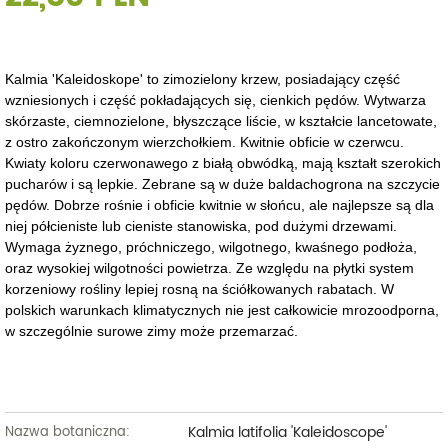
Kalmia 'Kaleidoskope' to zimozielony krzew, posiadający część
wzniesionych i część pokładających się, cienkich pędów. Wytwarza
skórzaste, ciemnozielone, błyszczące liście, w kształcie lancetowate,
z ostro zakończonym wierzchołkiem. Kwitnie obficie w czerwcu.
Kwiaty koloru czerwonawego z białą obwódką, mają kształt szerokich
pucharów i są lepkie. Zebrane są w duże baldachogrona na szczycie
pędów. Dobrze rośnie i obficie kwitnie w słońcu, ale najlepsze są dla
niej półcieniste lub cieniste stanowiska, pod dużymi drzewami.
Wymaga żyznego, próchniczego, wilgotnego, kwaśnego podłoża,
oraz wysokiej wilgotności powietrza. Ze względu na płytki system
korzeniowy rośliny lepiej rosną na ściółkowanych rabatach. W
polskich warunkach klimatycznych nie jest całkowicie mrozoodporna,
w szczególnie surowe zimy może przemarzać.
Kalmia latifolia 'Kaleidoscope'
Nazwa botaniczna: