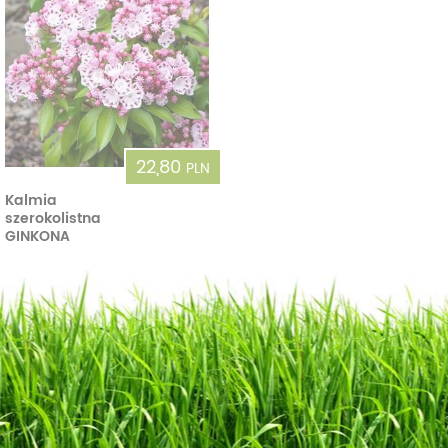
22,80
PLN
Kalmia
szerokolistna
GINKONA