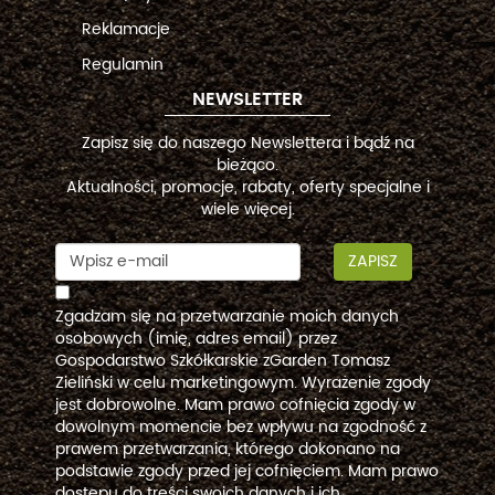
Reklamacje
Regulamin
NEWSLETTER
Zapisz się do naszego Newslettera i bądź na
bieżąco.
Aktualności, promocje, rabaty, oferty specjalne i
wiele więcej.
ZAPISZ
Zgadzam się na przetwarzanie moich danych
osobowych (imię, adres email) przez
Gospodarstwo Szkółkarskie zGarden Tomasz
Zieliński w celu marketingowym. Wyrażenie zgody
jest dobrowolne. Mam prawo cofnięcia zgody w
dowolnym momencie bez wpływu na zgodność z
prawem przetwarzania, którego dokonano na
podstawie zgody przed jej cofnięciem. Mam prawo
dostępu do treści swoich danych i ich