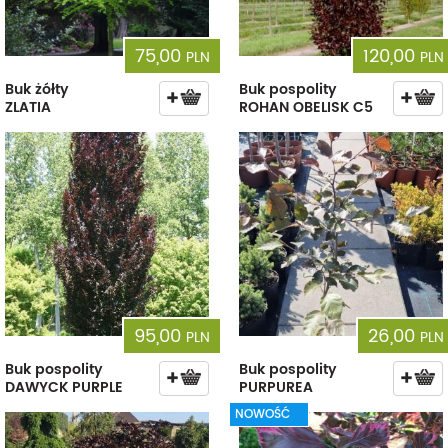
75,00
120,00
PLN
PLN
Buk żółty
Buk pospolity
ZLATIA
ROHAN OBELISK C5
95,00
26,00
PLN
PLN
Buk pospolity
Buk pospolity
DAWYCK PURPLE
PURPUREA
NOWOŚĆ