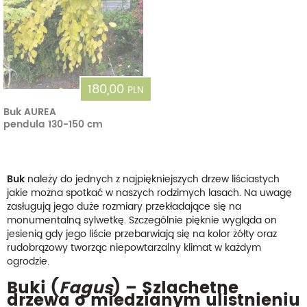
180,00
PLN
Buk AUREA
pendula 130-150 cm
Buk
należy do jednych z najpiękniejszych drzew liściastych
jakie można spotkać w naszych rodzimych lasach. Na uwagę
zasługują jego duże rozmiary przekładające się na
monumentalną sylwetkę. Szczególnie pięknie wygląda on
jesienią gdy jego liście przebarwiają się na kolor żółty oraz
rudobrązowy tworząc niepowtarzalny klimat w każdym
ogrodzie.
Buki (
Fagus
) – Szlachetne
drzewa o miedzianym ulistnieniu