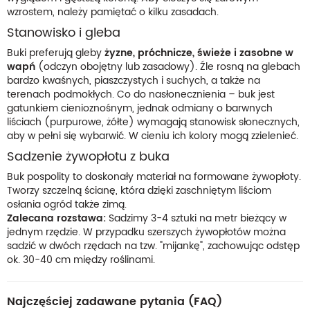
wzrostem, należy pamiętać o kilku zasadach.
Stanowisko i gleba
Buki preferują gleby
żyzne, próchnicze, świeże i zasobne w
wapń
(odczyn obojętny lub zasadowy). Źle rosną na glebach
bardzo kwaśnych, piaszczystych i suchych, a także na
terenach podmokłych. Co do nasłonecznienia – buk jest
gatunkiem cienioznośnym, jednak odmiany o barwnych
liściach (purpurowe, żółte) wymagają stanowisk słonecznych,
aby w pełni się wybarwić. W cieniu ich kolory mogą zzielenieć.
Sadzenie żywopłotu z buka
Buk pospolity to doskonały materiał na formowane żywopłoty.
Tworzy szczelną ścianę, która dzięki zaschniętym liściom
osłania ogród także zimą.
Zalecana rozstawa:
Sadzimy 3-4 sztuki na metr bieżący w
jednym rzędzie. W przypadku szerszych żywopłotów można
sadzić w dwóch rzędach na tzw. "mijankę", zachowując odstęp
ok. 30-40 cm między roślinami.
Najczęściej zadawane pytania (FAQ)