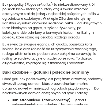
Buk pospolity (
Fagus sylvatica
) to niekwestionowany król
polskich lasów liściastych, który dzięki swoim walorom
estetycznym stał się jedną z najbardziej pożądanych roślin w
ogrodnictwie ozdobnym. W sklepie ZGarden oferujemy
Państwu wyselekcjonowane
sadzonki buka
– od klasycznych
form idealnych na gęste, strzyżone żywopłoty, po
kolekcjonerskie odmiany o barwnych liściach i unikalnym
pokroju, które staną się ozdobą każdego ogrodu.
Buki słyną ze swojej elegancji. Ich gładka, popielata kora,
lśniące liście oraz zdolność do utrzymywania zaschniętego,
rudego ulistnienia na pędach przez całą zimę sprawiają, że
rośliny te są dekoracyjne o każdej porze roku. To drzewa
długowieczne, kojarzące się z trwałością i prestiżem.
Buki ozdobne – gatunki i polecane odmiany
Choć gatunek podstawowy jest potężnym drzewem, hodowcy
stworzyli szereg odmian, które z powodzeniem można
uprawiać nawet w mniejszych ogrodach przydomowych. Do
najciekawszych odmian dostępnych na rynku należą:
Buk 'Atropunicea' (czerwonolistny)
– jedna z
najpopularniejszych odmian. Charakteryzuje się