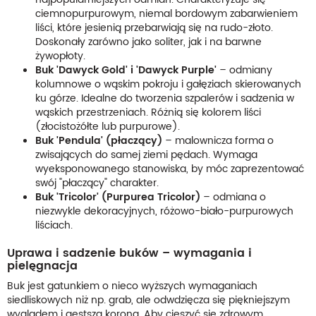
ciemnopurpurowym, niemal bordowym zabarwieniem
liści, które jesienią przebarwiają się na rudo-złoto.
Doskonały zarówno jako soliter, jak i na barwne
żywopłoty.
Buk 'Dawyck Gold' i 'Dawyck Purple'
– odmiany
kolumnowe o wąskim pokroju i gałęziach skierowanych
ku górze. Idealne do tworzenia szpalerów i sadzenia w
wąskich przestrzeniach. Różnią się kolorem liści
(złocistożółte lub purpurowe).
Buk 'Pendula' (płaczący)
– malownicza forma o
zwisających do samej ziemi pędach. Wymaga
wyeksponowanego stanowiska, by móc zaprezentować
swój "płaczący" charakter.
Buk 'Tricolor' (Purpurea Tricolor)
– odmiana o
niezwykle dekoracyjnych, różowo-biało-purpurowych
liściach.
Uprawa i sadzenie buków – wymagania i
pielęgnacja
Buk jest gatunkiem o nieco wyższych wymaganiach
siedliskowych niż np. grab, ale odwdzięcza się piękniejszym
wyglądem i gęstszą koroną. Aby cieszyć się zdrowym