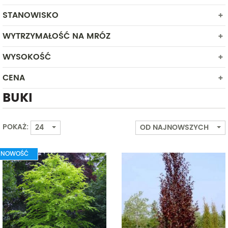
STANOWISKO
KWIECIEŃ
MAJ
WYTRZYMAŁOŚĆ NA MRÓZ
PÓŁCIEŃ
SŁONECZNE
WYSOKOŚĆ
DUŻA
ŚREDNIA
CENA
Od
Do
BUKI
Od
Do
POKAŻ:
24
OD NAJNOWSZYCH
NOWOŚĆ