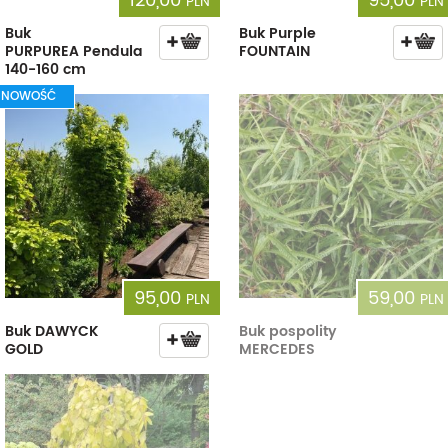
120,00
95,00
PLN
PLN
Buk
Buk Purple
PURPUREA Pendula
FOUNTAIN
140-160 cm
NOWOŚĆ
95,00
59,00
PLN
PLN
Buk DAWYCK
Buk pospolity
GOLD
MERCEDES