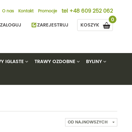
tel
+48 609 252 062
O nas
Kontakt
Promocje
0
ZALOGUJ
ZAREJESTRUJ
KOSZYK
Y IGLASTE
TRAWY OZDOBNE
BYLINY
urowiśnie
Bambusy
Modrzewie
Alstremeria
Rozplenice
y
aki
Hakonechloa
Sosny
Astry
Trawy pampas
e
gnolie
Miskanty
Świerki
Bodziszki
Trzęślice
iny
Proso
Thuje
Brunery
Turzyce
OD NAJNOWSZYCH
zary
Pozostałe
Czosnki ozdobne
Pozostałe