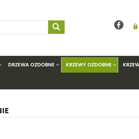
DRZEWA OZDOBNE
KRZEWY OZDOBNE
KRZEW
Akacje
Maliny i jeżyny
Azalie
Klony
Cisy
La
Ambrowce
Pigwowce
Berberysy
Lipy
Cyprys
Lil
Brzozy
Porzeczki
Bluszcze
Miłorzęby
Jałowc
Ma
IE
Buki
Rokitniki
Budleje
Trzmieliny
Jodły
Mil
Catalpy
Świdośliwy
Ciemierniki
Tulipanowce
Oc