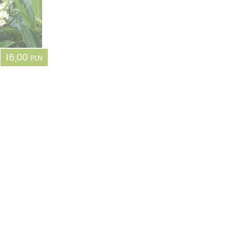
16,00
PLN