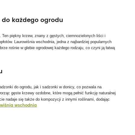
y do każdego ogrodu
 Ten piękny krzew, znany z gęstych, ciemnozielonych liści i
opłotów. Laurowiśnia wschodnia, jedna z najbardziej popularnych
rze rośnie w glebie ogrodowej każdego rodzaju, co czyni ją łatwą
tu
dzonki do ogrodu, jak i sadzonki w donicy, co pozwala na
orząc gęste krzewy ozdobne, które mogą pełnić funkcję naturalnej
ie nadaje się także do kompozycji z innymi roślinami, dodając
owiśnia wschodnia