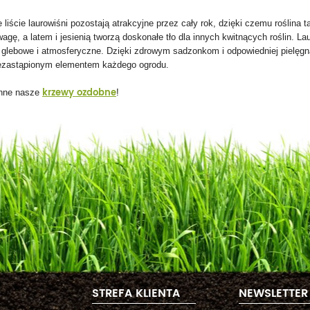
liście laurowiśni pozostają atrakcyjne przez cały rok, dzięki czemu roślina 
agę, a latem i jesienią tworzą doskonałe tło dla innych kwitnących roślin. L
 glebowe i atmosferyczne. Dzięki zdrowym sadzonkom i odpowiedniej pielęgn
iezastąpionym elementem każdego ogrodu.
krzewy ozdobne
inne nasze
!
STREFA KLIENTA
NEWSLETTER