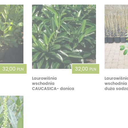
Dęby
Truskawki i poziomki
Derenie
Wiązy
Pę
Glediczje
Winogrona
Forsycje
Wierzby
Pię
Głogi
Żurawiny
Hibiskusy
Wiśnie ozdobne
Pi
Graby
Pozostałe
Hortensje
Złotokapy
Pn
Jabłonie ozdobne
Irgi
Pozostałe
Po
Jarzębiny i jarząby
Jaśminowce
Ró
32,00
32,00
PLN
PLN
Kasztanowce
Kaliny
Taw
Laurowiśnia
Laurowiśni
wschodnia
wschodnia
Kalmie
Wi
CAUCASICA- donica
duża sadz
Krzewuszki
Ża
Po