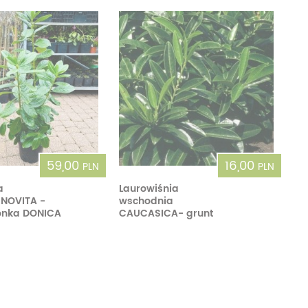
cherznice
Dzielżany
ciorniki
Floksy
wonie
Funkie
ącza
Goryczki
wojniki - Clematisy
Hiacynty
żaneczniki
Jeżówki
59,00
16,00
PLN
PLN
uły i tawułki
Juki
a
Laurowiśnia
 NOVITA -
wschodnia
sterie
onka DONICA
CAUCASICA- grunt
rnowce
zostałe