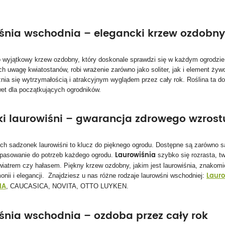
śnia wschodnia – elegancki krzew ozdobn
o wyjątkowy krzew ozdobny, który doskonale sprawdzi się w każdym ogrodzie.
h uwagę kwiatostanów, robi wrażenie zarówno jako soliter, jak i element żyw
nia się wytrzymałością i atrakcyjnym wyglądem przez cały rok. Roślina ta dob
wet dla początkujących ogrodników.
i laurowiśni – gwarancja zdrowego wzros
h sadzonek laurowiśni to klucz do pięknego ogrodu. Dostępne są zarówno sa
Laurowiśnia
opasowanie do potrzeb każdego ogrodu.
szybko się rozrasta, tw
wiatrem czy hałasem. Piękny krzew ozdobny, jakim jest laurowiśnia, znakomic
Laur
onii i elegancji. Znajdziesz u nas różne rodzaje laurowśni wschodniej:
IA
, CAUCASICA, NOVITA, OTTO LUYKEN.
śnia wschodnia – ozdoba przez cały rok