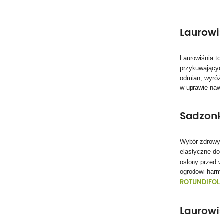
Od
Do
Laurowi
Laurowiśnia t
przykuwającyc
odmian, wyróż
w uprawie na
Sadzonk
Wybór zdrowyc
elastyczne d
osłony przed 
ogrodowi harm
ROTUNDIFOL
Laurowi