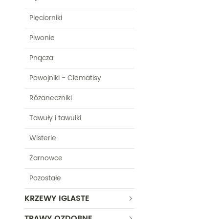
Pięciorniki
Piwonie
Pnącza
Powojniki - Clematisy
Różaneczniki
Tawuły i tawułki
Wisterie
Żarnowce
Pozostałe
KRZEWY IGLASTE
TRAWY OZDOBNE