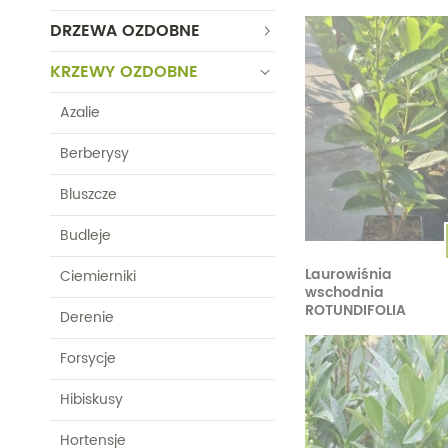
Morele
Jagody kamczackie
Wiśnie
Wielokwiatowe
DRZEWA OZDOBNE
Jarzębiny i jarząby
Pozostałe
Pozostałe
KRZEWY OZDOBNE
jadalne
Azalie
Kiwi
Berberysy
Bluszcze
Budleje
Laurowiśnia
Ciemierniki
wschodnia
ROTUNDIFOLIA
Derenie
Forsycje
Hibiskusy
Hortensje