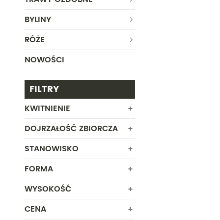
BYLINY
RÓŻE
NOWOŚCI
FILTRY
KWITNIENIE
DOJRZAŁOŚĆ ZBIORCZA
KWIECIEŃ
MAJ
STANOWISKO
FORMA
CIEŃ
PÓŁCIEŃ
WYSOKOŚĆ
ROŚLINA Z GOŁYM KORZENIEM -
SŁONECZNE
zabezpieczona na czas dostawy
ROŚLINA W POJEMNIKU
CENA
Od
Do