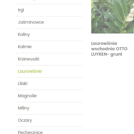
Irgi
Jaśminowce
Kaliny
Laurowiśnia
Kalmie
wschodnia OTTO
LUYKEN- grunt
Krzewuszki
Laurowiśnie
Lilaki
Magnolie
Miliny
Oczary
Pęcherznice