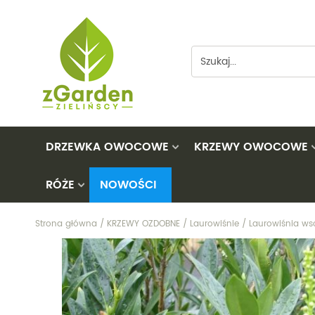
DRZEWKA OWOCOWE
KRZEWY OWOCOWE
RÓŻE
NOWOŚCI
Brzoskwinie
Agresty
Morwy
Czereśnie
Aronie
Nektaryny
Na pniu
Strona główna
/
KRZEWY OZDOBNE
/
Laurowiśnie
/
Laurowiśnia ws
Duo
Borówki amerykańskie
Orzechy
Okrywowe
Grusze
Derenie jadalne
Pigwy
Pnące
Jabłonie
Figowiec
Śliwy
Rabatowe