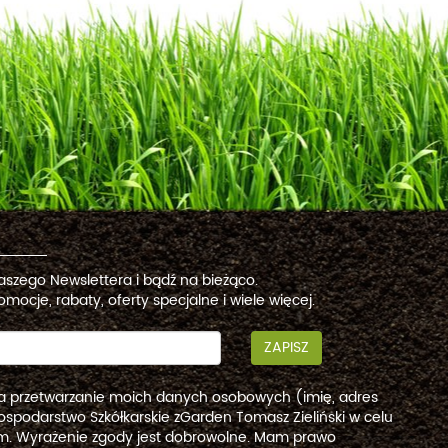
naszego Newslettera i bądź na bieżąco.
omocje, rabaty, oferty specjalne i wiele więcej.
ZAPISZ
a przetwarzanie moich danych osobowych (imię, adres
ospodarstwo Szkółkarskie zGarden Tomasz Zieliński w celu
. Wyrażenie zgody jest dobrowolne. Mam prawo