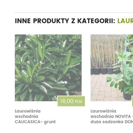
INNE PRODUKTY Z KATEGORII:
LAU
16,00
PLN
Laurowiśnia
Laurowiśnia
wschodnia
wschodnia NOVITA 
CAUCASICA- grunt
duża sadzonka DO