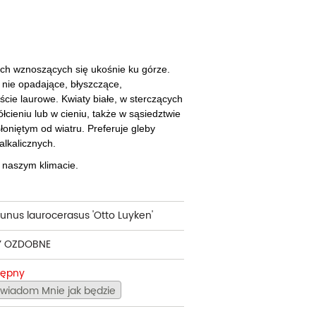
cherznice
Dzielżany
ciorniki
Floksy
wonie
Funkie
ach wznoszących się ukośnie ku górze.
 nie opadające, błyszczące,
ącza
Goryczki
ście laurowe. Kwiaty białe, w sterczących
ółcieniu lub w cieniu, także w sąsiedztwie
wojniki - Clematisy
Hiacynty
łoniętym od wiatru. Preferuje gleby
alkalicznych.
żaneczniki
Jeżówki
naszym klimacie.
uły i tawułki
Juki
sterie
runus laurocerasus 'Otto Luyken'
rnowce
Y OZDOBNE
zostałe
tępny
wiadom Mnie jak będzie