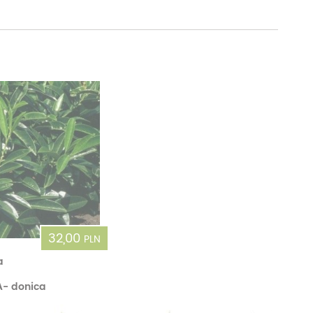
32,00
PLN
a
- donica