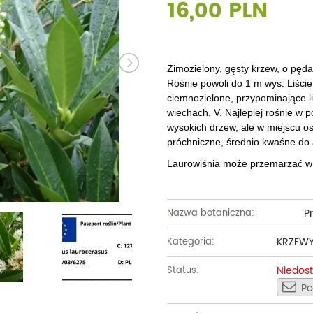
16,00 PLN
Dęby
Truskawki i poziomki
Derenie
Wiązy
Pę
Glediczje
Winogrona
Forsycje
Wierzby
Pię
Głogi
Żurawiny
Hibiskusy
Wiśnie ozdobne
Pi
Zimozielony, gęsty krzew, o pęd
Rośnie powoli do 1 m wys. Liście
Graby
Pozostałe
Hortensje
Złotokapy
Pn
ciemnozielone, przypominające li
wiechach, V. Najlepiej rośnie w p
Jabłonie ozdobne
Irgi
Pozostałe
Po
wysokich drzew, ale w miejscu os
próchniczne, średnio kwaśne do 
Jarzębiny i jarząby
Jaśminowce
Ró
Laurowiśnia może przemarzać w 
Kasztanowce
Kaliny
Taw
Kalmie
Wi
P
Nazwa botaniczna:
Krzewuszki
Ża
KRZEW
Kategoria:
Po
Niedos
Status:
Po