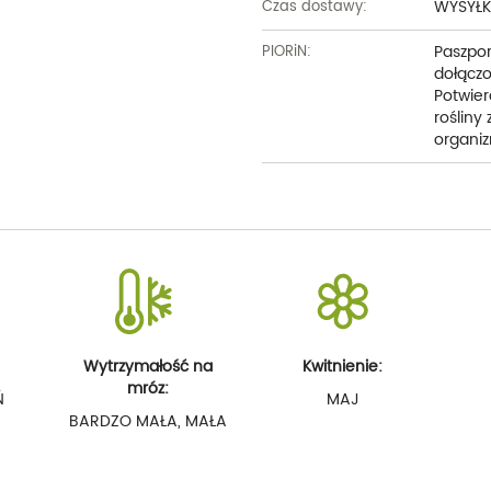
WYSYŁK
Czas dostawy:
Paszpor
PIORiN:
dołączo
Potwier
rośliny
organiz
Wytrzymałość na
Kwitnienie:
mróz:
Ń
MAJ
BARDZO MAŁA, MAŁA