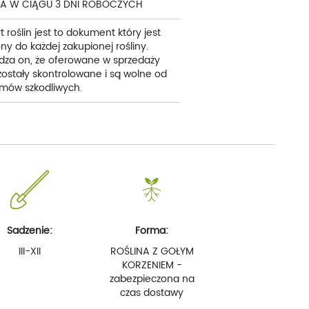
A W CIĄGU 3 DNI ROBOCZYCH
t roślin jest to dokument który jest
ny do każdej zakupionej rośliny.
dza on, że oferowane w sprzedaży
 zostały skontrolowane i są wolne od
mów szkodliwych.
Sadzenie:
Forma:
III-XII
ROŚLINA Z GOŁYM
KORZENIEM -
zabezpieczona na
czas dostawy