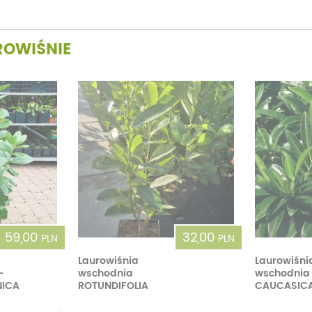
ROWIŚNIE
59,00
32,00
PLN
PLN
Laurowiśnia
Laurowiśni
-
wschodnia
wschodnia
NICA
ROTUNDIFOLIA
CAUCASICA