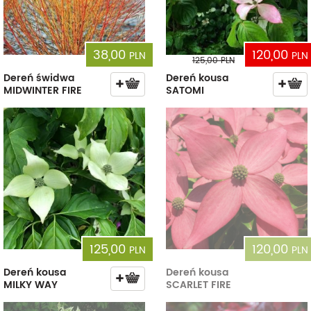
38,00
120,00
PLN
PLN
125,00
PLN
Dereń świdwa
Dereń kousa
MIDWINTER FIRE
SATOMI
125,00
120,00
PLN
PLN
Dereń kousa
Dereń kousa
MILKY WAY
SCARLET FIRE