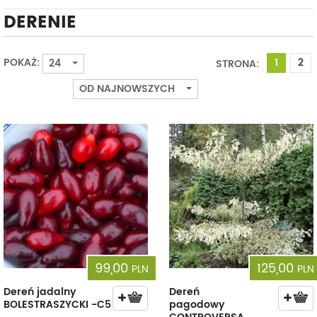
DERENIE
Od
Do
POKAŻ:
1
2
24
STRONA:
OD NAJNOWSZYCH
99,00
125,00
PLN
PLN
Dereń jadalny
Dereń
BOLESTRASZYCKI -C5
pagodowy