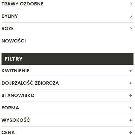
TRAWY OZDOBNE
BYLINY
RÓŻE
NOWOŚCI
FILTRY
KWITNIENIE
DOJRZAŁOŚĆ ZBIORCZA
MARZEC
KWIECIEŃ
STANOWISKO
SIERPIEŃ
MAJ
WRZESIEŃ
FORMA
PÓŁCIEŃ
CZERWIEC
PAŹDZIERNIK
SŁONECZNE
LIPIEC
WYSOKOŚĆ
ROŚLINA W POJEMNIKU
LISTOPAD
CENA
Od
Do