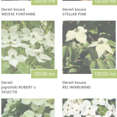
120,00
120,00
PLN
PLN
Dereń kousa
Dereń kousa
WEISSE FONTANNE
STELLAR PINK
120,00
120,00
PLN
PLN
Dereń
Dereń kousa
japoński ROBERT s
REL WHIRLWIND
SELECTIE