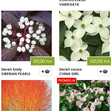
CONTROVERSA
VARIEGATA
30,00
130,00
PLN
PLN
Dereń biały
Dereń cousa
SIBERIAN PEARLS
CHINA GIRL
PROMOCJA