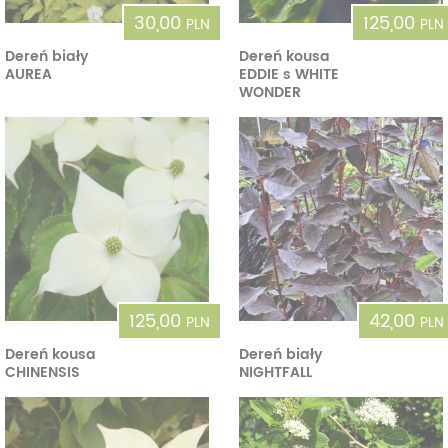
30,00
125,00
PLN
PLN
Dereń biały
Dereń kousa
AUREA
EDDIE s WHITE
WONDER
125,00
42,00
PLN
PLN
Dereń kousa
Dereń biały
CHINENSIS
NIGHTFALL