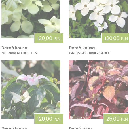
120,00
120,00
PLN
PLN
Dereń kousa
Dereń kousa
NORMAN HADDEN
GROSSBLUMIG SPAT
120,00
25,00
PLN
PLN
Dereń kousa
Dereń biały