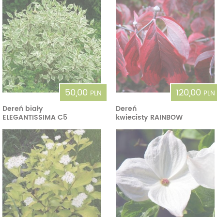
50,00
120,00
PLN
PLN
Dereń biały
Dereń
ELEGANTISSIMA C5
kwiecisty RAINBOW