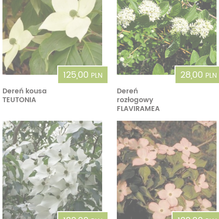
125,00
28,00
PLN
PLN
Dereń kousa
Dereń
TEUTONIA
rozłogowy
FLAVIRAMEA