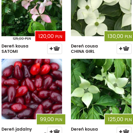
120,00
130,00
PLN
PLN
125,00
PLN
Dereń kousa
Dereń cousa
SATOMI
CHINA GIRL
99,00
125,00
PLN
PLN
Dereń jadalny
Dereń kousa