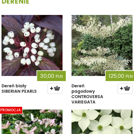
DERENIE
30,00
125,00
PLN
PLN
Dereń biały
Dereń
SIBERIAN PEARLS
pagodowy
CONTROVERSA
VARIEGATA
PROMOCJA