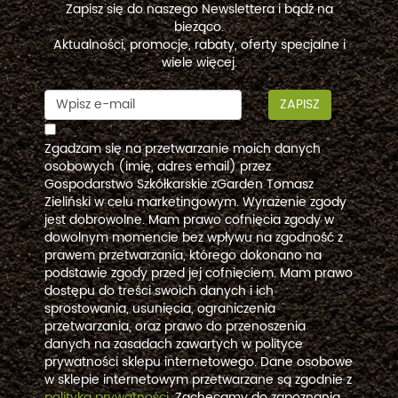
Zapisz się do naszego Newslettera i bądź na
bieżąco.
Aktualności, promocje, rabaty, oferty specjalne i
wiele więcej.
ZAPISZ
Zgadzam się na przetwarzanie moich danych
osobowych (imię, adres email) przez
Gospodarstwo Szkółkarskie zGarden Tomasz
Zieliński w celu marketingowym. Wyrażenie zgody
jest dobrowolne. Mam prawo cofnięcia zgody w
dowolnym momencie bez wpływu na zgodność z
prawem przetwarzania, którego dokonano na
podstawie zgody przed jej cofnięciem. Mam prawo
dostępu do treści swoich danych i ich
sprostowania, usunięcia, ograniczenia
przetwarzania, oraz prawo do przenoszenia
danych na zasadach zawartych w polityce
prywatności sklepu internetowego. Dane osobowe
w sklepie internetowym przetwarzane są zgodnie z
polityką prywatności
. Zachęcamy do zapoznania