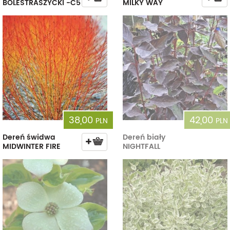
BOLESTRASZYCKI -C5
MILKY WAY
38,00
42,00
PLN
PLN
Dereń świdwa
Dereń biały
MIDWINTER FIRE
NIGHTFALL