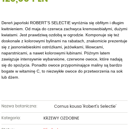
Dereń japoński ROBERT'S SELECTIE wyróżnia się obfitym i długim
kwitnieniem. Od maja do czerwca zachwyca kremowobiałymi, dużymi
kwiatami. Jest prawdziwą ozdobą w ogrodzie. Komponuje się też
doskonale z kolorowymi bylinami na rabatach, znakomicie prezentuje
się z jasnoniebieskimi ostróżkami, jeżówkami, liliowcami,
naparstnicami, a nawet kolorowymi łubinami. Późnym latem
zawiązuje intensywnie wybarwione, czerwone owoce, które nadają
się do spożycia. Ponadto owoce przypominające maliny są bardzo
bogate w witaminę C, to niezwykłe owoce do przetworzenia na sok
lub dżem.
Cornus kousa 'Robert's Selectie'
Nazwa botaniczna:
KRZEWY OZDOBNE
Kategoria: