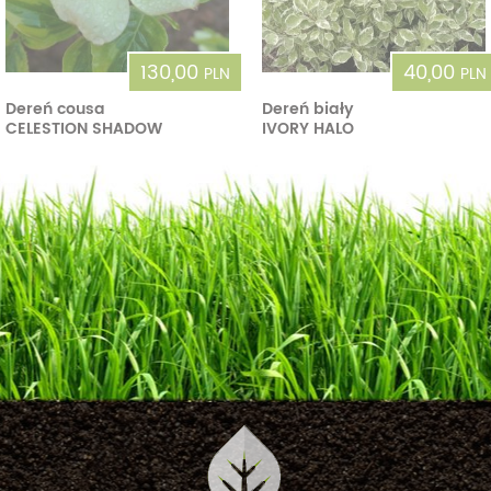
130,00
40,00
PLN
PLN
Dereń cousa
Dereń biały
CELESTION SHADOW
IVORY HALO