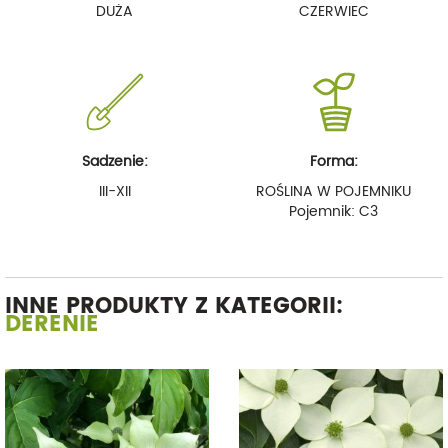
DUŻA
CZERWIEC
Sadzenie:
Forma:
III-XII
ROŚLINA W POJEMNIKU
Pojemnik: C3
INNE PRODUKTY Z KATEGORII:
DERENIE