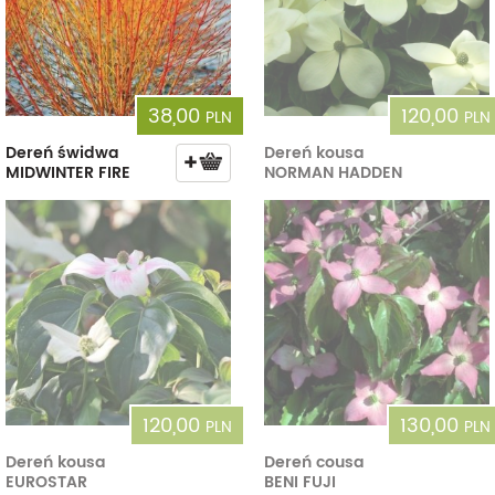
38,00
120,00
PLN
PLN
Dereń świdwa
Dereń kousa
MIDWINTER FIRE
NORMAN HADDEN
120,00
130,00
PLN
PLN
Dereń kousa
Dereń cousa
EUROSTAR
BENI FUJI