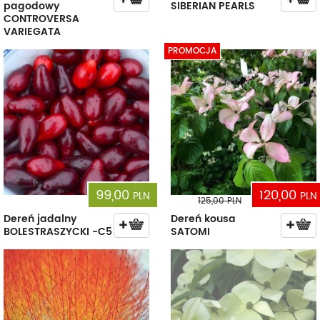
pagodowy
SIBERIAN PEARLS
CONTROVERSA
VARIEGATA
PROMOCJA
99,00
120,00
PLN
PLN
125,00
PLN
Dereń jadalny
Dereń kousa
BOLESTRASZYCKI -C5
SATOMI