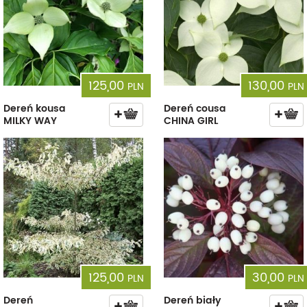
125,00
130,00
PLN
PLN
Dereń kousa
Dereń cousa
MILKY WAY
CHINA GIRL
125,00
30,00
PLN
PLN
Dereń
Dereń biały