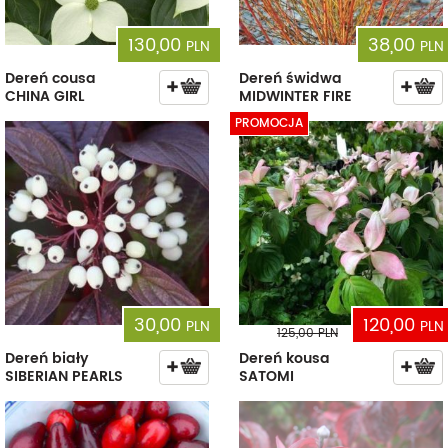
130,00
38,00
PLN
PLN
Dereń cousa
Dereń świdwa
CHINA GIRL
MIDWINTER FIRE
PROMOCJA
30,00
120,00
PLN
PLN
125,00
PLN
Dereń biały
Dereń kousa
SIBERIAN PEARLS
SATOMI