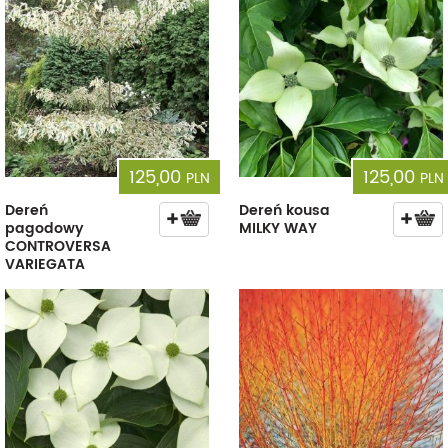
125,00
125,00
PLN
PLN
Dereń
Dereń kousa
pagodowy
MILKY WAY
CONTROVERSA
VARIEGATA