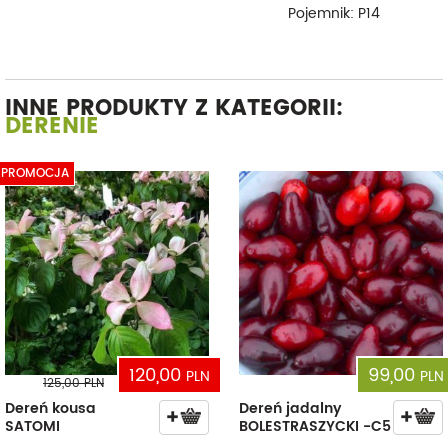
Pojemnik: P14
INNE PRODUKTY Z KATEGORII:
DERENIE
PROMOCJA
120,00
99,00
PLN
PLN
125,00
PLN
Dereń kousa
Dereń jadalny
SATOMI
BOLESTRASZYCKI -C5