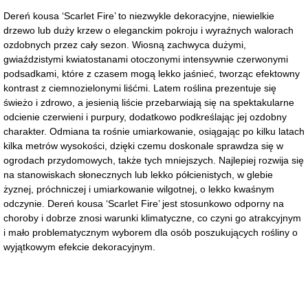
Dereń kousa ‘Scarlet Fire’ to niezwykle dekoracyjne, niewielkie
drzewo lub duży krzew o eleganckim pokroju i wyraźnych walorach
ozdobnych przez cały sezon. Wiosną zachwyca dużymi,
gwiaździstymi kwiatostanami otoczonymi intensywnie czerwonymi
podsadkami, które z czasem mogą lekko jaśnieć, tworząc efektowny
kontrast z ciemnozielonymi liśćmi. Latem roślina prezentuje się
świeżo i zdrowo, a jesienią liście przebarwiają się na spektakularne
odcienie czerwieni i purpury, dodatkowo podkreślając jej ozdobny
charakter. Odmiana ta rośnie umiarkowanie, osiągając po kilku latach
kilka metrów wysokości, dzięki czemu doskonale sprawdza się w
ogrodach przydomowych, także tych mniejszych. Najlepiej rozwija się
na stanowiskach słonecznych lub lekko półcienistych, w glebie
żyznej, próchniczej i umiarkowanie wilgotnej, o lekko kwaśnym
odczynie. Dereń kousa ‘Scarlet Fire’ jest stosunkowo odporny na
choroby i dobrze znosi warunki klimatyczne, co czyni go atrakcyjnym
i mało problematycznym wyborem dla osób poszukujących rośliny o
wyjątkowym efekcie dekoracyjnym.