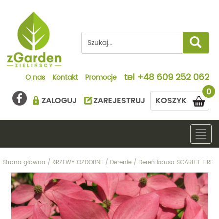
tel
+48 609 252 062
O nas
Kontakt
Promocje
0
ZALOGUJ
ZAREJESTRUJ
KOSZYK
Togg
navig
Strona główna
/
KRZEWY OZDOBNE
/
Derenie
/
Dereń kousa SCARLET FIRE