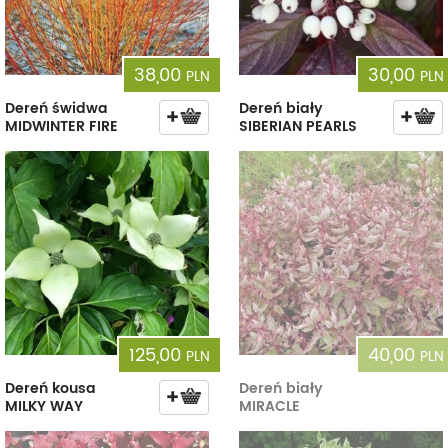
38,00
30,00
PLN
PLN
Dereń świdwa
Dereń biały
MIDWINTER FIRE
SIBERIAN PEARLS
125,00
40,00
PLN
PLN
Dereń kousa
Dereń biały
MILKY WAY
MIRACLE