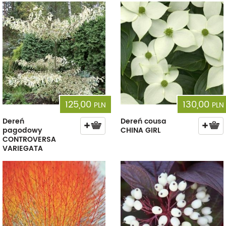
125,00
130,00
PLN
PLN
Dereń
Dereń cousa
pagodowy
CHINA GIRL
CONTROVERSA
VARIEGATA