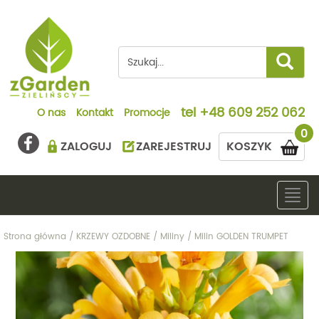
tel
+48 609 252 062
O nas
Kontakt
Promocje
0
ZALOGUJ
ZAREJESTRUJ
KOSZYK
Togg
navig
Strona główna
/
KRZEWY OZDOBNE
/
Miliny
/
Milin GOLDEN TRUMPET