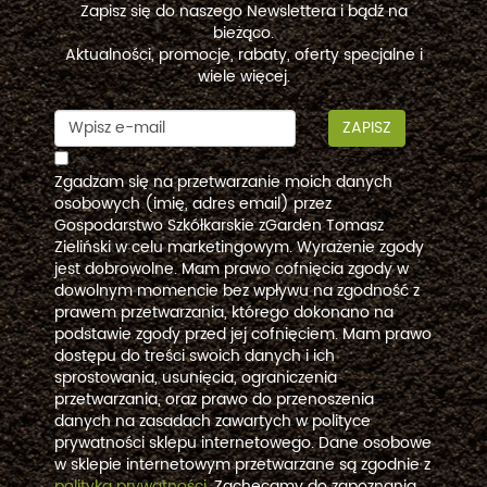
Zapisz się do naszego Newslettera i bądź na
bieżąco.
Aktualności, promocje, rabaty, oferty specjalne i
wiele więcej.
ZAPISZ
Zgadzam się na przetwarzanie moich danych
osobowych (imię, adres email) przez
Gospodarstwo Szkółkarskie zGarden Tomasz
Zieliński w celu marketingowym. Wyrażenie zgody
jest dobrowolne. Mam prawo cofnięcia zgody w
dowolnym momencie bez wpływu na zgodność z
prawem przetwarzania, którego dokonano na
podstawie zgody przed jej cofnięciem. Mam prawo
dostępu do treści swoich danych i ich
sprostowania, usunięcia, ograniczenia
przetwarzania, oraz prawo do przenoszenia
danych na zasadach zawartych w polityce
prywatności sklepu internetowego. Dane osobowe
w sklepie internetowym przetwarzane są zgodnie z
polityką prywatności
. Zachęcamy do zapoznania