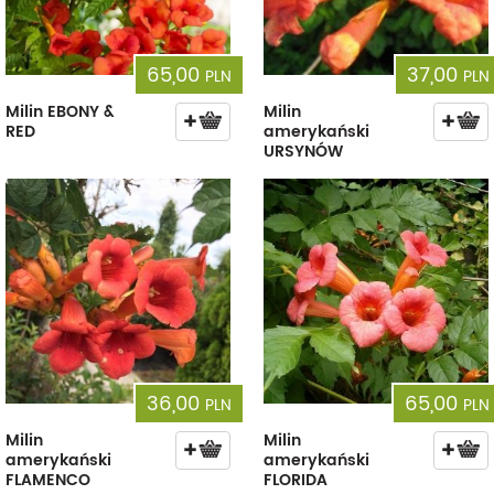
65,00
37,00
PLN
PLN
Milin EBONY &
Milin
RED
amerykański
URSYNÓW
36,00
65,00
PLN
PLN
Milin
Milin
amerykański
amerykański
FLAMENCO
FLORIDA