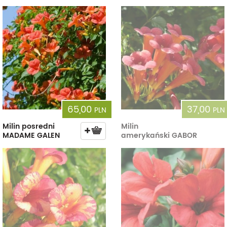
65,00
37,00
PLN
PLN
Milin posredni
Milin
MADAME GALEN
amerykański GABOR