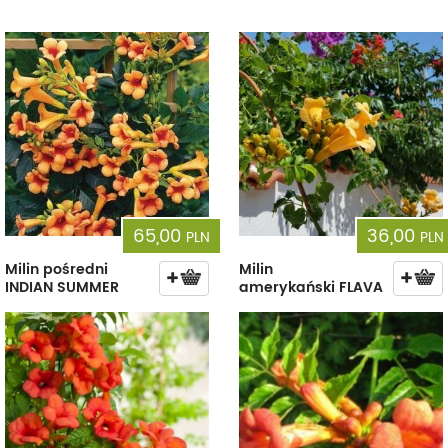
65,00
36,00
PLN
PLN
Milin pośredni
Milin
INDIAN SUMMER
amerykański FLAVA