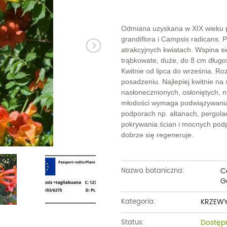
Dęby
Truskawki i poziomki
Derenie
Wiązy
Pę
Glediczje
Winogrona
Forsycje
Wierzby
Pię
Odmiana uzyskana w XIX wieku 
grandiflora i Campsis radicans. 
Głogi
Żurawiny
Hibiskusy
Wiśnie ozdobne
Pi
atrakcyjnych kwiatach. Wspina s
trąbkowate, duże, do 8 cm długo
Graby
Pozostałe
Hortensje
Złotokapy
Pn
Kwitnie od lipca do września. Ro
posadzeniu. Najlepiej kwitnie na
Jabłonie ozdobne
Irgi
Pozostałe
Po
nasłonecznionych, osłoniętych, n
młodości wymaga podwiązywania.
Jarzębiny i jarząby
Jaśminowce
Ró
podporach np. altanach, pergol
pokrywania ścian i mocnych pod
Kasztanowce
Kaliny
Taw
dobrze się regeneruje.
Kalmie
Wi
Krzewuszki
Ża
C
Nazwa botaniczna:
G
Po
KRZEW
Kategoria:
Dostęp
Status: