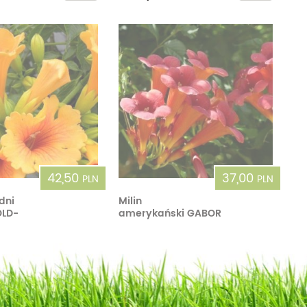
42,50
37,00
PLN
PLN
dni
Milin
OLD-
amerykański GABOR