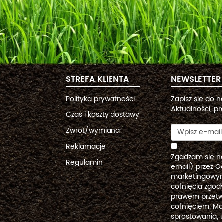
STREFA KLIENTA
NEWSLETTER
Polityka prywatności
Zapisz się do 
Aktualności, pr
Czas i koszty dostawy
Zwrot/wymiana
Reklamacje
Zgadzam się n
Regulamin
email) przez G
marketingowym
cofnięcia zgo
prawem przetw
cofnięciem. Ma
sprostowania, 