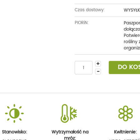
WYSYŁK
Czas dostawy:
Paszpor
PIORiN:
dołączo
Potwier
rośliny
organiz
DO KO
Stanowisko:
Wytrzymałość na
Kwitnienie:
mróz: