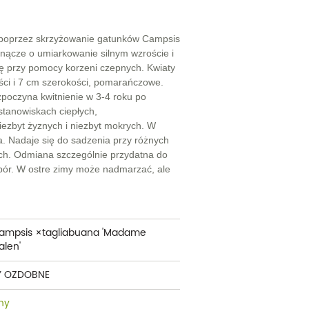
cherznice
Dzielżany
ciorniki
Floksy
poprzez skrzyżowanie gatunków Campsis
Pnącze o umiarkowanie silnym wzroście i
wonie
Funkie
ię przy pomocy korzeni czepnych. Kwiaty
ści i 7 cm szerokości, pomarańczowe.
ącza
Goryczki
zpoczyna kwitnienie w 3-4 roku po
 stanowiskach ciepłych,
wojniki - Clematisy
Hiacynty
iezbyt żyznych i niezbyt mokrych. W
 Nadaje się do sadzenia przy różnych
żaneczniki
Jeżówki
ach. Odmiana szczególnie przydatna do
pór. W ostre zimy może nadmarzać, ale
uły i tawułki
Juki
sterie
rnowce
ampsis ×tagliabuana 'Madame
alen'
zostałe
Y OZDOBNE
ny