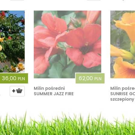
36,00
62,00
PLN
PLN
Milin pośredni
Milin pośre
A
SUMMER JAZZ FIRE
SUNRISE G
szczepiony