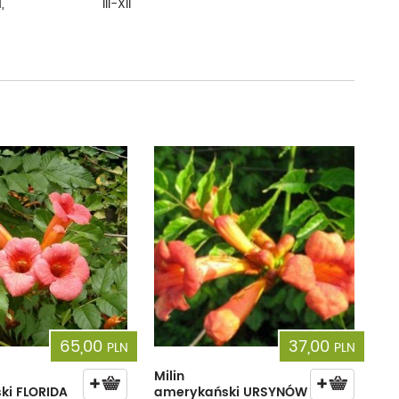
,
III-XII
65,00
37,00
PLN
PLN
Milin
ki FLORIDA
amerykański URSYNÓW