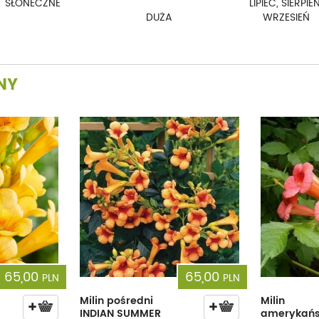
SŁONECZNE
LIPIEC, SIERPIEŃ
DUŻA
WRZESIEŃ
NY
65,00
65,00
PLN
PLN
Milin pośredni
Milin
INDIAN SUMMER
amerykańs