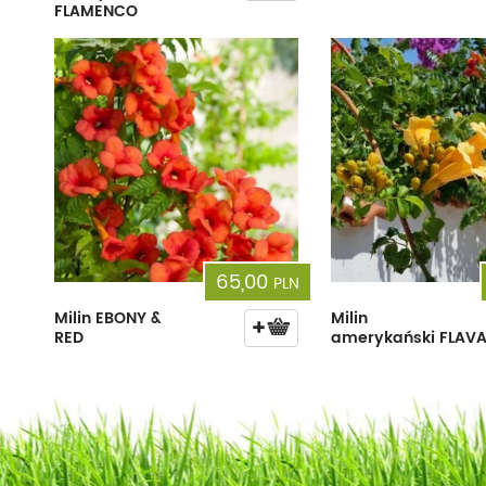
FLAMENCO
65,00
PLN
Milin EBONY &
Milin
RED
amerykański FLAV