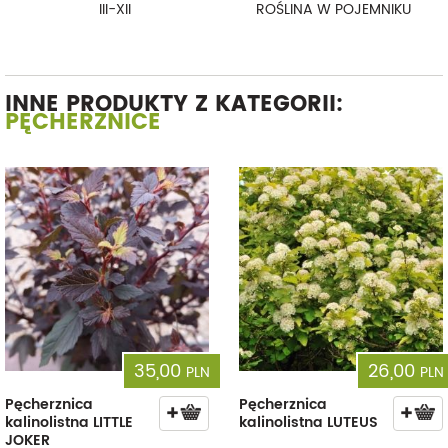
III-XII
ROŚLINA W POJEMNIKU
INNE PRODUKTY Z KATEGORII:
PĘCHERZNICE
35,00
26,00
PLN
PLN
Pęcherznica
Pęcherznica
kalinolistna LITTLE
kalinolistna LUTEUS
JOKER