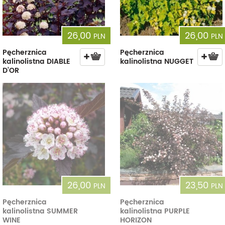
26,00
26,00
PLN
PLN
Pęcherznica
Pęcherznica
kalinolistna DIABLE
kalinolistna NUGGET
D’OR
26,00
23,50
PLN
PLN
Pęcherznica
Pęcherznica
kalinolistna SUMMER
kalinolistna PURPLE
WINE
HORIZON