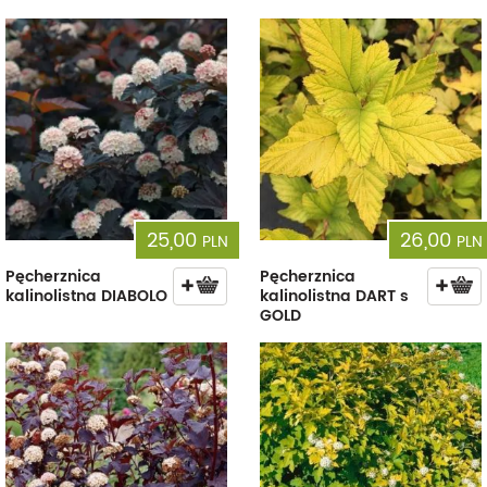
25,00
26,00
PLN
PLN
Pęcherznica
Pęcherznica
kalinolistna DIABOLO
kalinolistna DART s
GOLD