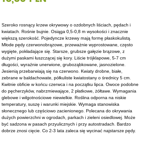
Szeroko rosnący krzew okrywowy o ozdobnych liściach, pędach i
kwiatach. Rośnie bujnie. Osiąga 0,5-0,8 m wysokości i znacznie
większą szerokość. Pojedyncze krzewy mają formę płaskokulistą.
Młode pędy czerwonobrązowe, przeważnie wyprostowane, często
wygięte, pokładające się. Starsze, grubsze gałęzie brązowe, z
dużymi paskami łuszczącej się kory. Liście trójklapowe, 5-7 cm
długości, wyraźnie unerwione, gruboząbkowane, jasnozielone.
Jesienią przebarwiają się na czerwono. Kwiaty drobne, białe,
zebrane w baldachowate, półkuliste kwiatostany o średnicy 5 cm.
Kwitnie obficie w końcu czerwca i na początku lipca. Owoce podobne
do pęcherzyków, nabrzmiewające, 2 płatkowe, żółtawe. Wymagania
glebowe i wilgotnościowe niewielkie. Roślina odporna na niskie
temperatury, suszę i warunki miejskie. Wymaga stanowiska
słonecznego lub częściowo zacienionego. Polecana do okrywania
dużych powierzchni w ogrodach, parkach i zieleni osiedlowej. Może
być sadzona w pasach przyulicznych i przy autostradach. Bardzo
dobrze znosi cięcie. Co 2-3 lata zaleca się wycinać najstarsze pędy.