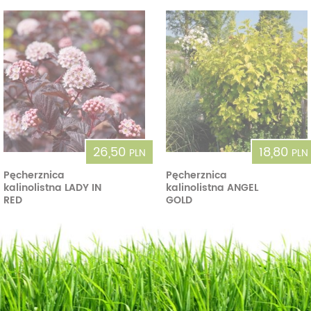
26,50
18,80
PLN
PLN
Pęcherznica
Pęcherznica
kalinolistna LADY IN
kalinolistna ANGEL
RED
GOLD