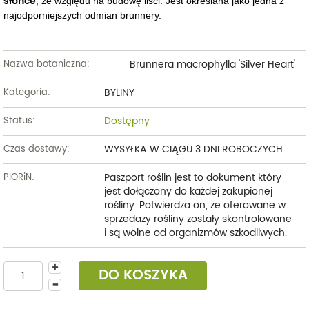
słońce
, ze względu na budowę liści. Jest określana jako jedna z
najodporniejszych odmian brunnery.
Brunnera macrophylla 'Silver Heart'
Nazwa botaniczna:
BYLINY
Kategoria:
Dostępny
Status:
WYSYŁKA W CIĄGU 3 DNI ROBOCZYCH
Czas dostawy:
Paszport roślin jest to dokument który
PIORiN:
jest dołączony do każdej zakupionej
rośliny. Potwierdza on, że oferowane w
sprzedaży rośliny zostały skontrolowane
i są wolne od organizmów szkodliwych.
DO KOSZYKA