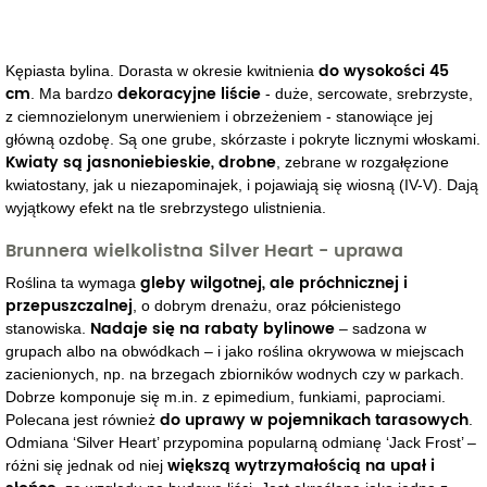
do wysokości 45
Kępiasta bylina. Dorasta w okresie kwitnienia
cm
dekoracyjne liście
. Ma bardzo
- duże, sercowate, srebrzyste,
z ciemnozielonym unerwieniem i obrzeżeniem - stanowiące jej
główną ozdobę. Są one grube, skórzaste i pokryte licznymi włoskami.
Kwiaty są jasnoniebieskie, drobne
, zebrane w rozgałęzione
kwiatostany, jak u niezapominajek, i pojawiają się wiosną (IV-V). Dają
wyjątkowy efekt na tle srebrzystego ulistnienia.
Brunnera wielkolistna Silver Heart - uprawa
gleby wilgotnej, ale próchnicznej i
Roślina ta wymaga
przepuszczalnej
, o dobrym drenażu, oraz półcienistego
Nadaje się na rabaty bylinowe
stanowiska.
– sadzona w
grupach albo na obwódkach – i jako roślina okrywowa w miejscach
zacienionych, np. na brzegach zbiorników wodnych czy w parkach.
Dobrze komponuje się m.in. z epimedium, funkiami, paprociami.
do uprawy w pojemnikach tarasowych
Polecana jest również
.
Odmiana ‘Silver Heart’ przypomina popularną odmianę ‘Jack Frost’ –
większą wytrzymałością na upał i
różni się jednak od niej