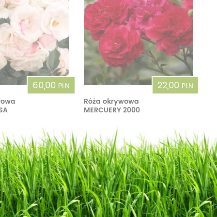
60,00
22,00
PLN
PLN
wowa
Róża okrywowa
OSA
MERCUERY 2000