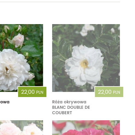
22,00
22,00
PLN
PLN
wowa
Róża okrywowa
BLANC DOUBLE DE
COUBERT