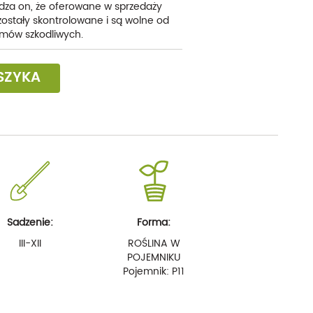
dza on, że oferowane w sprzedaży
 zostały skontrolowane i są wolne od
mów szkodliwych.
SZYKA
Sadzenie:
Forma:
III-XII
ROŚLINA W
POJEMNIKU
Pojemnik: P11