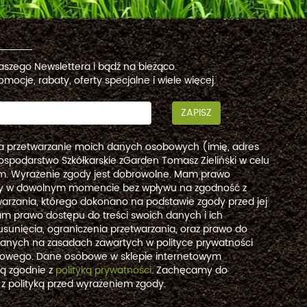
naszego Newslettera i bądź na bieżąco.
omocje, rabaty, oferty specjalne i wiele więcej.
ZAPISZ
a przetwarzanie moich danych osobowych (imię, adres
ospodarstwo Szkółkarskie zGarden Tomasz Zieliński w celu
. Wyrażenie zgody jest dobrowolne. Mam prawo
dy w dowolnym momencie bez wpływu na zgodność z
arzania, którego dokonano na podstawie zgody przed jej
m prawo dostępu do treści swoich danych i ich
usunięcia, ograniczenia przetwarzania, oraz prawo do
danych na zasadach zawartych w polityce prywatności
etowego. Dane osobowe w sklepie internetowym
są zgodnie z
polityką prywatności
. Zachęcamy do
 z polityką przed wyrażeniem zgody.