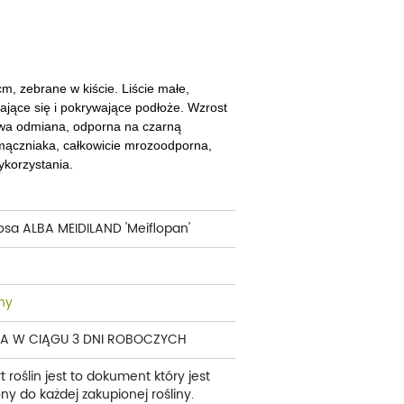
cherznice
Dzielżany
ciorniki
Floksy
wonie
Funkie
cm, zebrane w kiście. Liście małe,
ające się i pokrywające podłoże. Wzrost
ącza
Goryczki
owa odmiana, odporna na czarną
mączniaka, całkowicie mrozoodporna,
wojniki - Clematisy
Hiacynty
ykorzystania.
żaneczniki
Jeżówki
osa ALBA MEIDILAND 'Meiflopan'
uły i tawułki
Juki
sterie
rnowce
ny
zostałe
A W CIĄGU 3 DNI ROBOCZYCH
t roślin jest to dokument który jest
ny do każdej zakupionej rośliny.