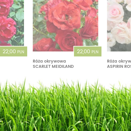
22,00
22,00
PLN
PLN
Róża okrywowa
Róża okry
SCARLET MEIDILAND
ASPIRIN R