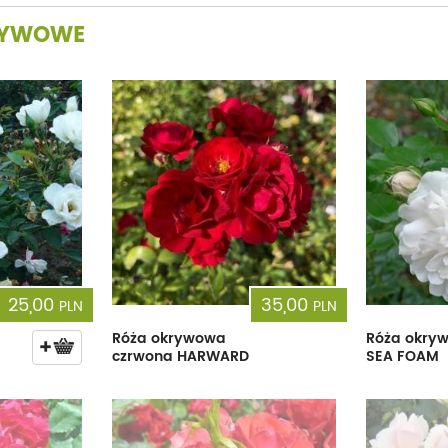
YWOWE
25,00
35,00
PLN
PLN
Róża okrywowa
Róża okry
czrwona HARWARD
SEA FOAM