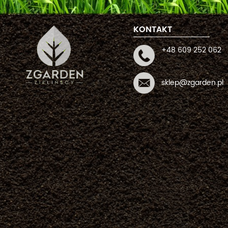
KONTAKT
+48 609 252 062
sklep@zgarden.pl