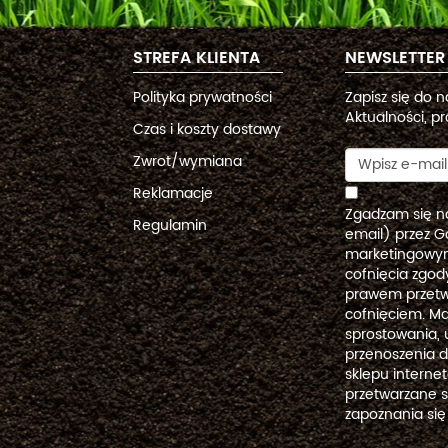
STREFA KLIENTA
NEWSLETTER
Polityka prywatności
Zapisz się do 
Aktualności, pr
Czas i koszty dostawy
Zwrot/wymiana
Reklamacje
Zgadzam się n
Regulamin
email) przez G
marketingowym
cofnięcia zgo
prawem przetw
cofnięciem. Ma
sprostowania, 
przenoszenia 
sklepu intern
przetwarzane 
zapoznania się