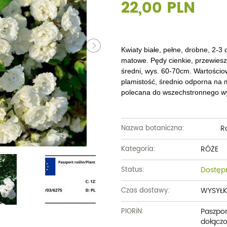
22,00 PLN
Dęby
Truskawki i poziomki
Derenie
Wiązy
Pę
Glediczje
Winogrona
Forsycje
Wierzby
Pię
Głogi
Żurawiny
Hibiskusy
Wiśnie ozdobne
Pi
Kwiaty białe, pełne, drobne, 2-3 
matowe. Pędy cienkie, przewiesz
Graby
Pozostałe
Hortensje
Złotokapy
Pn
średni, wys. 60-70cm. Wartości
plamistość, średnio odporna na 
Jabłonie ozdobne
Irgi
Pozostałe
Po
polecana do wszechstronnego w
Jarzębiny i jarząby
Jaśminowce
Ró
R
Kasztanowce
Kaliny
Nazwa botaniczna:
Taw
Kalmie
RÓŻE
Wi
Kategoria:
Krzewuszki
Ża
Dostęp
Status:
Po
WYSYŁK
Czas dostawy:
Paszpor
PIORiN:
dołączo