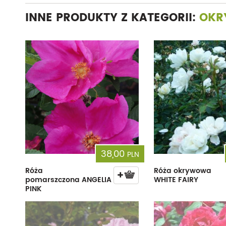
INNE PRODUKTY Z KATEGORII:
OKR
38,00
PLN
Róża
Róża okrywowa
pomarszczona ANGELIA
WHITE FAIRY
PINK