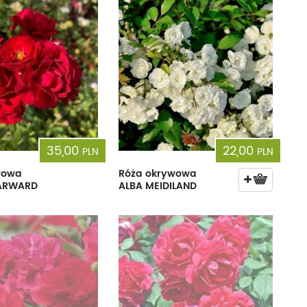
35,00
22,00
PLN
PLN
wowa
Róża okrywowa
HARWARD
ALBA MEIDILAND