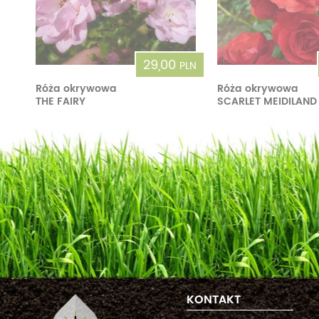
29,00
PLN
Róża okrywowa
Róża okrywowa
THE FAIRY
SCARLET MEIDILAND
KONTAKT