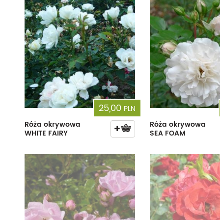
25,00
PLN
Róża okrywowa
Róża okrywowa
WHITE FAIRY
SEA FOAM