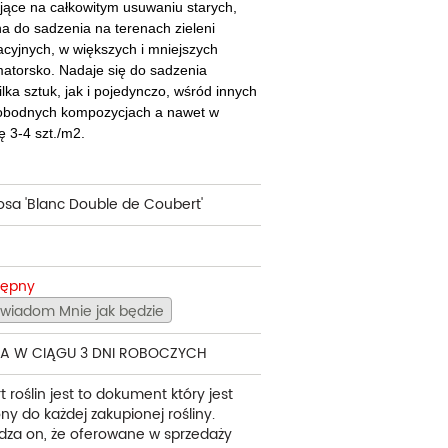
ające na całkowitym usuwaniu starych,
a do sadzenia na terenach zieleni
acyjnych, w większych i mniejszych
atorsko. Nadaje się do sadzenia
ka sztuk, jak i pojedynczo, wśród innych
wobodnych kompozycjach a nawet w
ę 3-4 szt./m2.
osa 'Blanc Double de Coubert'
tępny
wiadom Mnie jak będzie
A W CIĄGU 3 DNI ROBOCZYCH
t roślin jest to dokument który jest
ny do każdej zakupionej rośliny.
dza on, że oferowane w sprzedaży