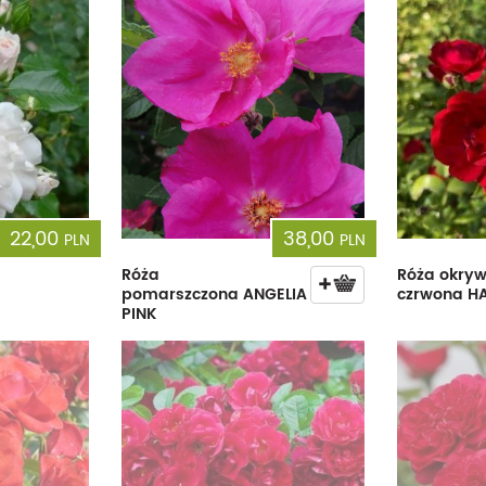
22,00
38,00
PLN
PLN
Róża
Róża okry
pomarszczona ANGELIA
czrwona 
PINK