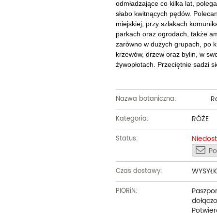
odmładzające co kilka lat, poleg
słabo kwitnących pędów. Polecan
miejskiej, przy szlakach komunik
parkach oraz ogrodach, także am
zarówno w dużych grupach, po kil
krzewów, drzew oraz bylin, w s
żywopłotach. Przeciętnie sadzi si
R
Nazwa botaniczna:
RÓŻE
Kategoria:
Niedos
Status:
Po
WYSYŁK
Czas dostawy:
Paszpor
PIORiN:
dołączo
Potwier