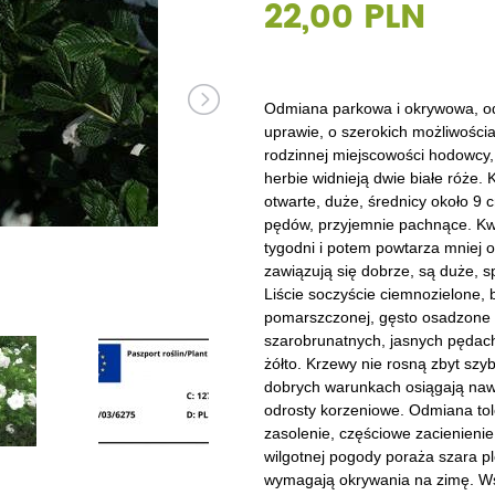
22,00 PLN
Dęby
Truskawki i poziomki
Derenie
Wiązy
Pę
Glediczje
Winogrona
Forsycje
Wierzby
Pię
Głogi
Żurawiny
Hibiskusy
Wiśnie ozdobne
Pi
Odmiana parkowa i okrywowa, od 
uprawie, o szerokich możliwości
Graby
Pozostałe
Hortensje
Złotokapy
Pn
rodzinnej miejscowości hodowcy, 
herbie widnieją dwie białe róże. 
Jabłonie ozdobne
Irgi
Pozostałe
Po
otwarte, duże, średnicy około 9 
pędów, przyjemnie pachnące. Kwi
Jarzębiny i jarząby
Jaśminowce
Ró
tygodni i potem powtarza mniej o
zawiązują się dobrze, są duże,
Kasztanowce
Kaliny
Taw
Liście soczyście ciemnozielone, 
pomarszczonej, gęsto osadzone 
Kalmie
Wi
szarobrunatnych, jasnych pędach.
żółto. Krzewy nie rosną zbyt szyb
Krzewuszki
Ża
dobrych warunkach osiągają nawe
odrosty korzeniowe. Odmiana tol
Po
zasolenie, częściowe zacienienie
wilgotnej pogody poraża szara p
wymagają okrywania na zimę. Wsk