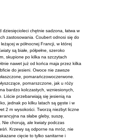
cherznice
Dzielżany
ciorniki
Floksy
wonie
Funkie
dziesięcioleci chętnie sadzona, łatwa w
ach zastosowania. Coubert odnosi się do
ącza
Goryczki
leżącej w północnej Francji, w której
Kwiaty są białe, półpełne, szeroko
wojniki - Clematisy
Hiacynty
cm, skupione po kilka na szczytach
tnie nawet już od końca maja przez kilka
żaneczniki
Jeżówki
bficie do jesieni. Owoce nie zawsze
 spłaszczone, pomarańczowoczerwone.
uły i tawułki
Juki
błyszczące, pomarszczone, jak u róży
na bardzo kolczastych, wzniesionych,
sterie
 Liście przebarwiają się jesienią na
ko, jednak po kilku latach są gęste i w
rnowce
t 2 m wysokości. Tworzą niezbyt liczne
erancyjna na słabe gleby, suszę,
zostałe
. Nie chorują, ale kwiaty podczas
leśń. Krzewy są odporne na mróz, nie
azane cięcie to tylko sanitarne i