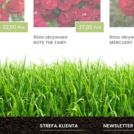
22,00
27,00
PLN
PLN
Róża okrywowa
Róża okry
ROTE THE FAIRY
MERCUERY 
STREFA KLIENTA
NEWSLETTER