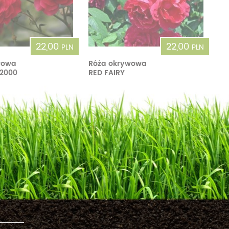
22,00
22,00
PLN
PLN
wowa
Róża okrywowa
2000
RED FAIRY