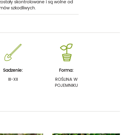
 zostały skontrolowane i są wolne od
mów szkodliwych.
Sadzenie:
Forma:
III-XII
ROŚLINA W
POJEMNIKU