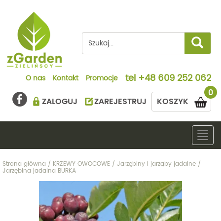
tel
+48 609 252 062
O nas
Kontakt
Promocje
0
ZALOGUJ
ZAREJESTRUJ
KOSZYK
Togg
navig
Strona główna
/
KRZEWY OWOCOWE
/
Jarzębiny i jarząby jadalne
/
Jarzębina jadalna BURKA