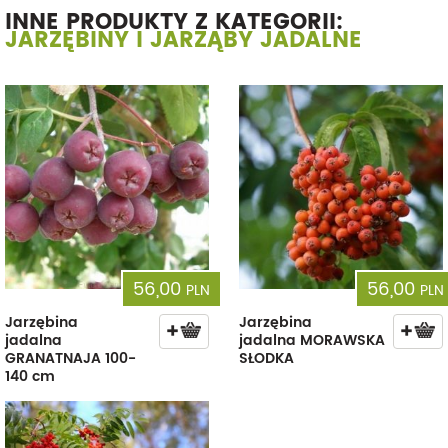
INNE PRODUKTY Z KATEGORII:
JARZĘBINY I JARZĄBY JADALNE
56,00
56,00
PLN
PLN
Jarzębina
Jarzębina
jadalna
jadalna MORAWSKA
GRANATNAJA 100-
SŁODKA
140 cm