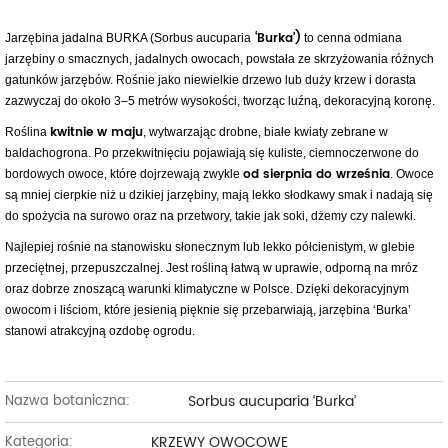
‘Burka’)
Jarzębina jadalna BURKA (Sorbus aucuparia
to cenna odmiana
jarzębiny o smacznych, jadalnych owocach, powstała ze skrzyżowania różnych
gatunków jarzębów. Rośnie jako niewielkie drzewo lub duży krzew i dorasta
zazwyczaj do około 3–5 metrów wysokości, tworząc luźną, dekoracyjną koronę.
kwitnie w maju
Roślina
, wytwarzając drobne, białe kwiaty zebrane w
baldachogrona. Po przekwitnięciu pojawiają się kuliste, ciemnoczerwone do
od sierpnia do września
bordowych owoce, które dojrzewają zwykle
. Owoce
są mniej cierpkie niż u dzikiej jarzębiny, mają lekko słodkawy smak i nadają się
do spożycia na surowo oraz na przetwory, takie jak soki, dżemy czy nalewki.
Najlepiej rośnie na stanowisku słonecznym lub lekko półcienistym, w glebie
przeciętnej, przepuszczalnej. Jest rośliną łatwą w uprawie, odporną na mróz
oraz dobrze znoszącą warunki klimatyczne w Polsce. Dzięki dekoracyjnym
owocom i liściom, które jesienią pięknie się przebarwiają, jarzębina ‘Burka’
stanowi atrakcyjną ozdobę ogrodu.
Sorbus aucuparia ‘Burka’
Nazwa botaniczna:
KRZEWY OWOCOWE
Kategoria: