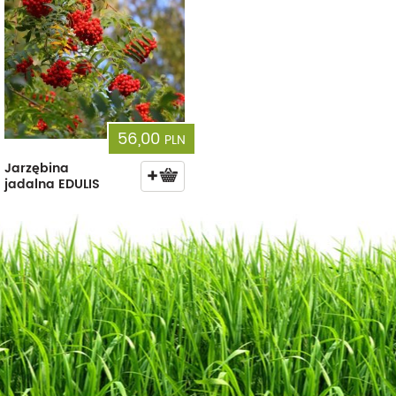
56,00
PLN
Jarzębina
jadalna EDULIS