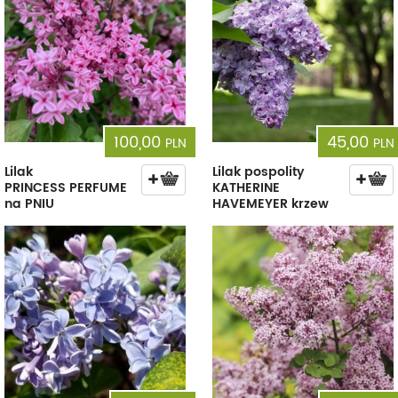
100,00
45,00
PLN
PLN
Lilak
Lilak pospolity
PRINCESS PERFUME
KATHERINE
na PNIU
HAVEMEYER krzew