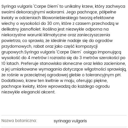
Syringa vulgaris 'Carpe Diem' to unikalny krzew, który zachwyca
swoimi dekoracyjnymi walorami. Jego pachnące, półpełne
kwiaty w odcieniach liliowoniebieskiego tworzą efektowne
wiechy o wysokości do 30 cm, które z czasem przechodzą w
delikatny jasnofiolet. Roślina jest niezwykle odporna na
niekorzystne warunki klimatyczne oraz zanieczyszczenia
powietrza, co sprawia, że idealnie nadaje się do ogrodów
przydomowych, rabat oraz jako część kompozycji
grupowych.
Syringa vulgaris 'Carpe Diem' osiąga imponującą
wysokość do 4 metrów i rozrasta się do 3 metrów szerokości po
10 latach. Preferuje stanowiska słoneczne oraz lekko zacienione,
a jej umiarkowane wymagania dotyczące wilgotności sprawiają,
że rośnie w przeciętnej ogrodowej glebie o tolerancyjnym pH.
Dodatkowo, krzew ten kwitnie w maju, oferując piękne,
pachnące kwiaty, które wprowadzą do każdego ogrodu
niezwykle elegancki akcent.
syrinaga vulgaris
Nazwa botaniczna: