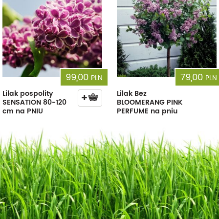
99,00
79,00
PLN
PLN
Lilak pospolity
Lilak Bez
SENSATION 80-120
BLOOMERANG PINK
cm na PNIU
PERFUME na pniu