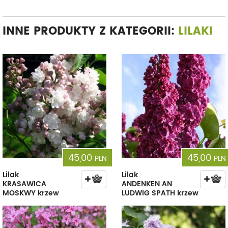
INNE PRODUKTY Z KATEGORII:
LILAKI
45,00
45,00
PLN
PLN
Lilak
Lilak
KRASAWICA
ANDENKEN AN
MOSKWY krzew
LUDWIG SPATH krzew