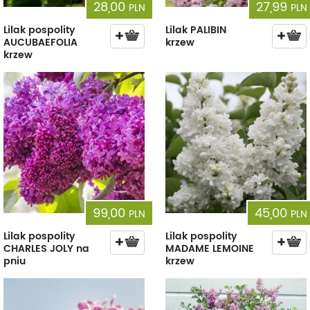
28,00
27,99
PLN
PLN
Lilak pospolity
Lilak PALIBIN
AUCUBAEFOLIA
krzew
krzew
99,00
45,00
PLN
PLN
Lilak pospolity
Lilak pospolity
CHARLES JOLY na
MADAME LEMOINE
pniu
krzew