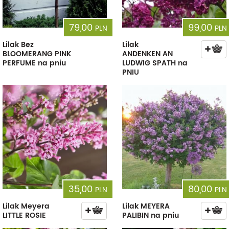
79,00
99,00
PLN
PLN
Lilak Bez
Lilak
BLOOMERANG PINK
ANDENKEN AN
PERFUME na pniu
LUDWIG SPATH na
PNIU
35,00
80,00
PLN
PLN
Lilak Meyera
Lilak MEYERA
LITTLE ROSIE
PALIBIN na pniu