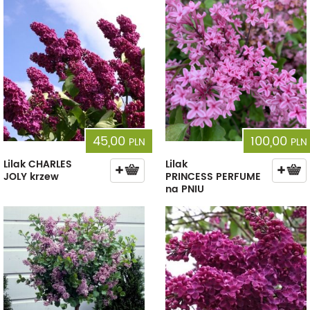
45,00
100,00
PLN
PLN
Lilak CHARLES
Lilak
JOLY krzew
PRINCESS PERFUME
na PNIU