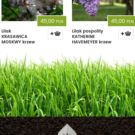
45,00
45,00
PLN
PLN
Lilak
Lilak pospolity
KRASAWICA
KATHERINE
MOSKWY krzew
HAVEMEYER krzew