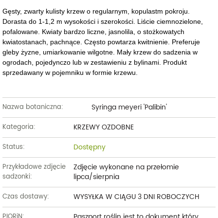
Gęsty, zwarty kulisty krzew o regularnym, kopulastm pokroju.
Dorasta do 1-1,2 m wysokości i szerokości. Liście ciemnozielone,
pofalowane. Kwiaty bardzo liczne, jasnolila, o stożkowatych
kwiatostanach, pachnące. Często powtarza kwitnienie. Preferuje
gleby żyzne, umiarkowanie wilgotne. Mały krzew do sadzenia w
ogrodach, pojedynczo lub w zestawieniu z bylinami. Produkt
sprzedawany w pojemniku w formie krzewu.
Syringa meyeri 'Palibin'
Nazwa botaniczna:
KRZEWY OZDOBNE
Kategoria:
Dostępny
Status:
Zdjęcie wykonane na przełomie
Przykładowe zdjęcie
lipca/sierpnia
sadzonki:
WYSYŁKA W CIĄGU 3 DNI ROBOCZYCH
Czas dostawy:
Paszport roślin jest to dokument który
PIORiN: