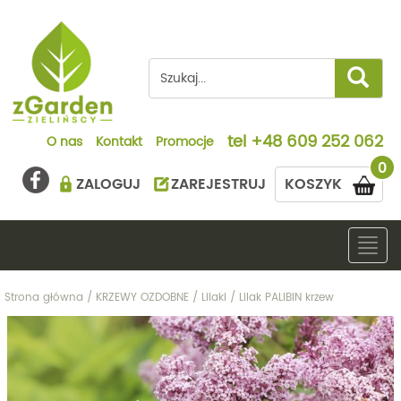
tel
+48 609 252 062
O nas
Kontakt
Promocje
0
ZALOGUJ
ZAREJESTRUJ
KOSZYK
Togg
navig
Strona główna
/
KRZEWY OZDOBNE
/
Lilaki
/
Lilak PALIBIN krzew