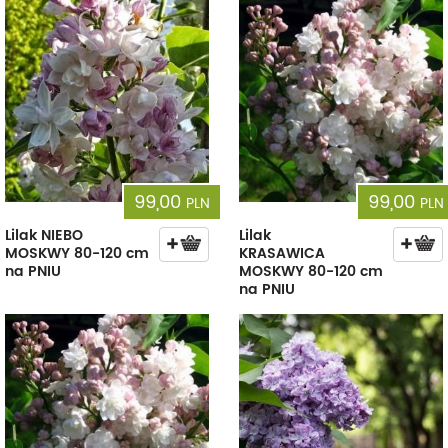
99,00
99,00
PLN
PLN
Lilak NIEBO
Lilak
MOSKWY 80-120 cm
KRASAWICA
na PNIU
MOSKWY 80-120 cm
na PNIU