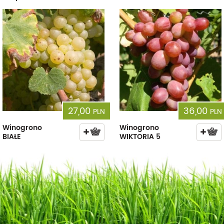
27,00
36,00
PLN
PLN
Winogrono
Winogrono
BIAŁE
WIKTORIA 5