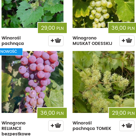
29,00
36,00
PLN
PLN
Winorośl
Winogrono
pachnąca
MUSKAT ODESSKIJ
NOWOŚĆ
36,00
29,00
PLN
PLN
Winogrono
Winorośl
RELIANCE
pachnąca TOMEK
bezpestkowe