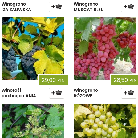
Winogrono
Winogrono
IZA ZALIWSKA
MUSCAT BLEU
29,00
28,50
PLN
PLN
Winorośl
Winogrono
pachnąca ANIA
RÓŻOWE