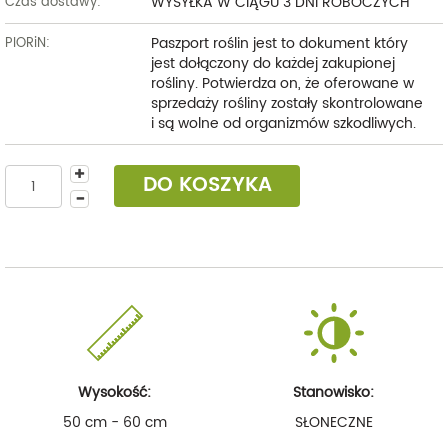
WYSYŁKA W CIĄGU 3 DNI ROBOCZYCH
Czas dostawy:
Paszport roślin jest to dokument który
PIORiN:
jest dołączony do każdej zakupionej
rośliny. Potwierdza on, że oferowane w
sprzedaży rośliny zostały skontrolowane
i są wolne od organizmów szkodliwych.
DO KOSZYKA
Wysokość:
Stanowisko:
50 cm - 60 cm
SŁONECZNE