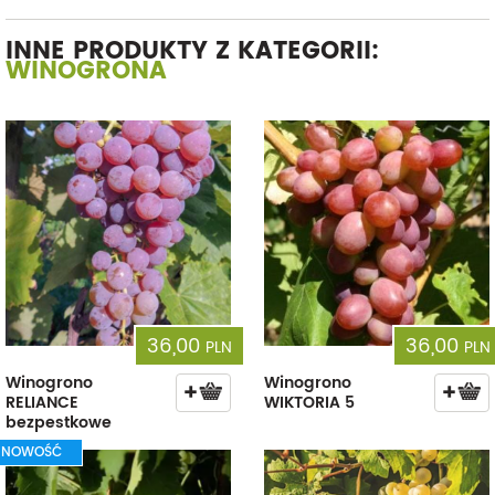
INNE PRODUKTY Z KATEGORII:
WINOGRONA
36,00
36,00
PLN
PLN
Winogrono
Winogrono
RELIANCE
WIKTORIA 5
bezpestkowe
NOWOŚĆ