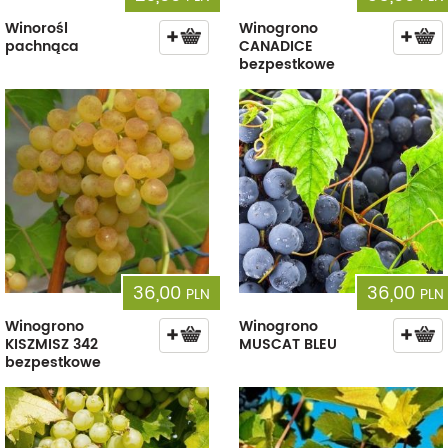
Winorośl
Winogrono
pachnąca
CANADICE
bezpestkowe
36,00
36,00
PLN
PLN
Winogrono
Winogrono
KISZMISZ 342
MUSCAT BLEU
bezpestkowe