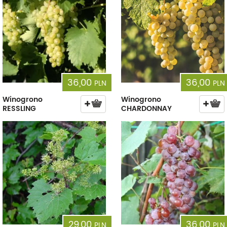
36,00
36,00
PLN
PLN
Winogrono
Winogrono
RESSLING
CHARDONNAY
29,00
36,00
PLN
PLN