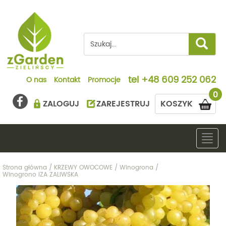
tel
+48 609 252 062
O nas
Kontakt
Promocje
0
ZALOGUJ
ZAREJESTRUJ
KOSZYK
Togg
navig
Strona główna
/
KRZEWY OWOCOWE
/
Winogrona
/
Winogrono IZA ZALIWSKA