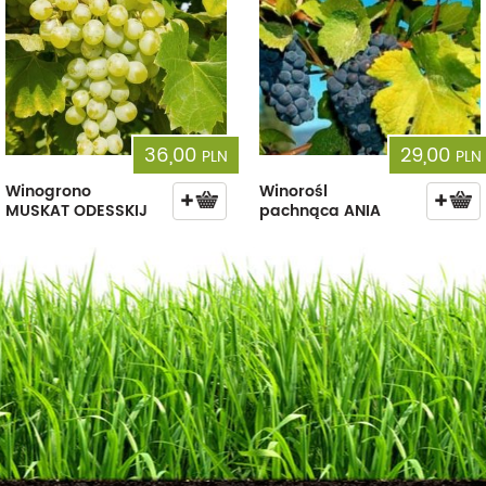
36,00
29,00
PLN
PLN
Winogrono
Winorośl
MUSKAT ODESSKIJ
pachnąca ANIA