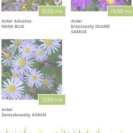
21,00
19,90
PLN
PLN
Aster Adustus
Aster
NANA BLUE
krzaczasty ISLAND
SAMOA
12,50
PLN
Aster
Żeniszkowaty ASRAN