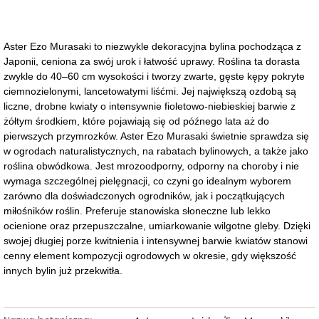
Aster Ezo Murasaki to niezwykle dekoracyjna bylina pochodząca z
Japonii, ceniona za swój urok i łatwość uprawy. Roślina ta dorasta
zwykle do 40–60 cm wysokości i tworzy zwarte, gęste kępy pokryte
ciemnozielonymi, lancetowatymi liśćmi. Jej największą ozdobą są
liczne, drobne kwiaty o intensywnie fioletowo-niebieskiej barwie z
żółtym środkiem, które pojawiają się od późnego lata aż do
pierwszych przymrozków. Aster Ezo Murasaki świetnie sprawdza się
w ogrodach naturalistycznych, na rabatach bylinowych, a także jako
roślina obwódkowa. Jest mrozoodporny, odporny na choroby i nie
wymaga szczególnej pielęgnacji, co czyni go idealnym wyborem
zarówno dla doświadczonych ogrodników, jak i początkujących
miłośników roślin. Preferuje stanowiska słoneczne lub lekko
ocienione oraz przepuszczalne, umiarkowanie wilgotne gleby. Dzięki
swojej długiej porze kwitnienia i intensywnej barwie kwiatów stanowi
cenny element kompozycji ogrodowych w okresie, gdy większość
innych bylin już przekwitła.