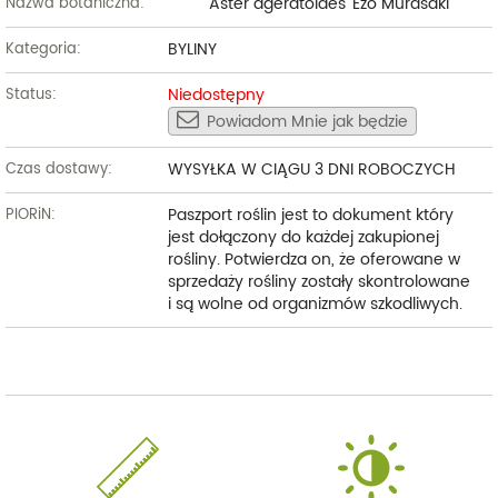
Aster ageratoides 'Ezo Murasaki’
Nazwa botaniczna:
BYLINY
Kategoria:
Niedostępny
Status:
Powiadom Mnie jak będzie
WYSYŁKA W CIĄGU 3 DNI ROBOCZYCH
Czas dostawy:
Paszport roślin jest to dokument który
PIORiN:
jest dołączony do każdej zakupionej
rośliny. Potwierdza on, że oferowane w
sprzedaży rośliny zostały skontrolowane
i są wolne od organizmów szkodliwych.