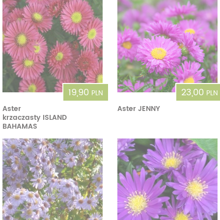
19,90
23,00
PLN
PLN
Aster
Aster JENNY
krzaczasty ISLAND
BAHAMAS