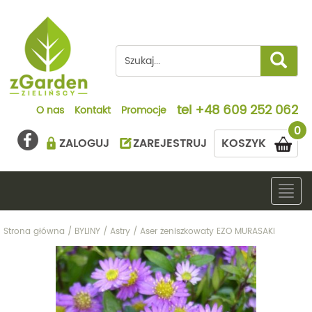
tel
+48 609 252 062
O nas
Kontakt
Promocje
0
ZALOGUJ
ZAREJESTRUJ
KOSZYK
Togg
navig
Strona główna
/
BYLINY
/
Astry
/
Aser żeniszkowaty EZO MURASAKI