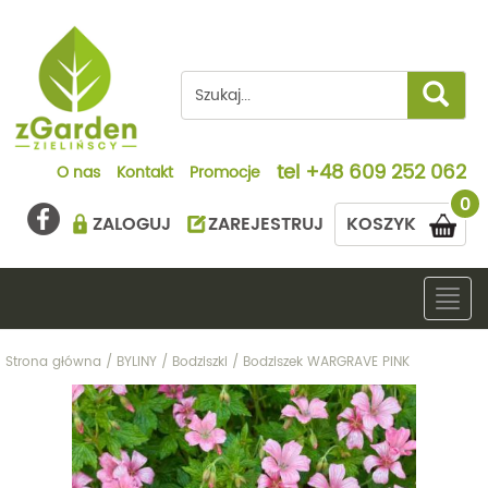
tel
+48 609 252 062
O nas
Kontakt
Promocje
0
ZALOGUJ
ZAREJESTRUJ
KOSZYK
Togg
navig
Strona główna
/
BYLINY
/
Bodziszki
/
Bodziszek WARGRAVE PINK