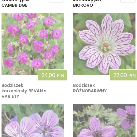
CAMBRIDGE
BIOKOVO
24,00
22,00
PLN
PLN
Bodziszek
Bodziszek
korzeniasty BEVAN s
RÓŻNOBARWNY
VARIETY