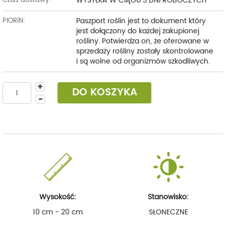
WYSYŁKA W CIĄGU 3 DNI ROBOCZYCH
Czas dostawy:
Paszport roślin jest to dokument który
PIORiN:
jest dołączony do każdej zakupionej
rośliny. Potwierdza on, że oferowane w
sprzedaży rośliny zostały skontrolowane
i są wolne od organizmów szkodliwych.
DO KOSZYKA
Wysokość:
Stanowisko:
10 cm - 20 cm
SŁONECZNE