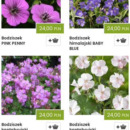
24,00
24,00
PLN
PLN
Bodziszek
Bodziszek
PINK PENNY
himalajski BABY
BLUE
24,00
24,00
PLN
PLN
Bodziszek
Bodziszek
kantabryjski
kantabryjski