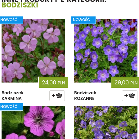
BODZISZKI
NOWOŚĆ
NOWOŚĆ
24,00
29,00
PLN
PLN
Bodziszek
Bodziszek
KARMINA
ROZANNE
NOWOŚĆ