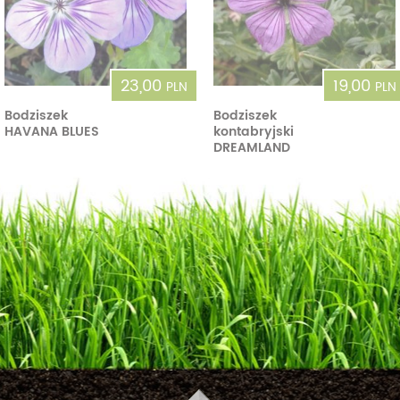
23,00
19,00
PLN
PLN
Bodziszek
Bodziszek
HAVANA BLUES
kontabryjski
DREAMLAND