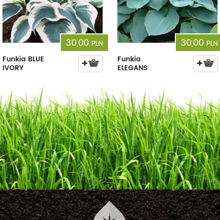
30,00
30,00
PLN
PLN
Funkia BLUE
Funkia
IVORY
ELEGANS