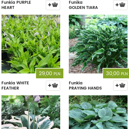
Funkia PURPLE
Funika
HEART
GOLDEN TIARA
29,00
30,00
PLN
PLN
Funkia WHITE
Funkia
FEATHER
PRAYING HANDS