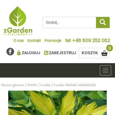
tel
+48 609 252 062
O nas
Kontakt
Promocje
0
ZALOGUJ
ZAREJESTRUJ
KOSZYK
Togg
navig
Strona główna
/
BYLINY
/
Funkie
/
Funkia ORANGE MARMALADE