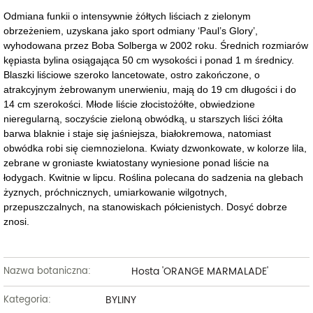
Odmiana funkii o intensywnie żółtych liściach z zielonym
obrzeżeniem, uzyskana jako sport odmiany ‘Paul’s Glory’,
wyhodowana przez Boba Solberga w 2002 roku. Średnich rozmiarów
kępiasta bylina osiągająca 50 cm wysokości i ponad 1 m średnicy.
Blaszki liściowe szeroko lancetowate, ostro zakończone, o
atrakcyjnym żebrowanym unerwieniu, mają do 19 cm długości i do
14 cm szerokości. Młode liście złocistożółte, obwiedzione
nieregularną, soczyście zieloną obwódką, u starszych liści żółta
barwa blaknie i staje się jaśniejsza, białokremowa, natomiast
obwódka robi się ciemnozielona. Kwiaty dzwonkowate, w kolorze lila,
zebrane w groniaste kwiatostany wyniesione ponad liście na
łodygach. Kwitnie w lipcu. Roślina polecana do sadzenia na glebach
żyznych, próchnicznych, umiarkowanie wilgotnych,
przepuszczalnych, na stanowiskach półcienistych. Dosyć dobrze
znosi.
Hosta 'ORANGE MARMALADE'
Nazwa botaniczna:
BYLINY
Kategoria: