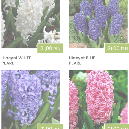
21,00
21,00
PLN
PLN
Hiacynt WHITE
Hiacynt BLUE
PEARL
PEARL