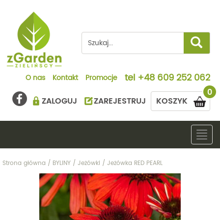
tel
+48 609 252 062
O nas
Kontakt
Promocje
0
ZALOGUJ
ZAREJESTRUJ
KOSZYK
Togg
navig
Strona główna
/
BYLINY
/
Jeżówki
/
Jeżówka RED PEARL