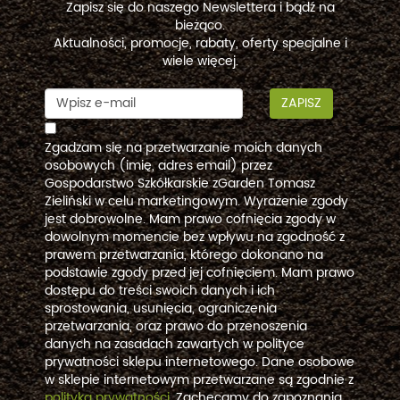
Zapisz się do naszego Newslettera i bądź na
bieżąco.
Aktualności, promocje, rabaty, oferty specjalne i
wiele więcej.
ZAPISZ
Zgadzam się na przetwarzanie moich danych
osobowych (imię, adres email) przez
Gospodarstwo Szkółkarskie zGarden Tomasz
Zieliński w celu marketingowym. Wyrażenie zgody
jest dobrowolne. Mam prawo cofnięcia zgody w
dowolnym momencie bez wpływu na zgodność z
prawem przetwarzania, którego dokonano na
podstawie zgody przed jej cofnięciem. Mam prawo
dostępu do treści swoich danych i ich
sprostowania, usunięcia, ograniczenia
przetwarzania, oraz prawo do przenoszenia
danych na zasadach zawartych w polityce
prywatności sklepu internetowego. Dane osobowe
w sklepie internetowym przetwarzane są zgodnie z
polityką prywatności
. Zachęcamy do zapoznania