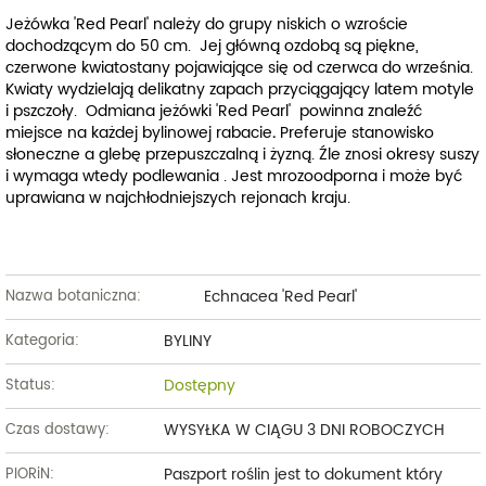
Jeżówka 'Red Pearl'
należy do grupy niskich o wzroście
dochodzącym do 50 cm. Jej główną ozdobą są piękne,
czerwone kwiatostany pojawiające się od czerwca do września.
Kwiaty wydzielają delikatny zapach przyciągający latem motyle
i pszczoły. Odmiana jeżówki 'Red Pearl' powinna znaleźć
miejsce na każdej bylinowej rabacie
.
Preferuje stanowisko
słoneczne a glebę przepuszczalną i żyzną. Źle znosi okresy suszy
i wymaga wtedy podlewania . Jest mrozoodporna i może być
uprawiana w najchłodniejszych rejonach kraju.
Echnacea 'Red Pearl'
Nazwa botaniczna:
BYLINY
Kategoria:
Dostępny
Status:
WYSYŁKA W CIĄGU 3 DNI ROBOCZYCH
Czas dostawy:
Paszport roślin jest to dokument który
PIORiN: