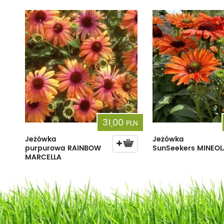
31,00
PLN
Jeżówka
Jeżówka
purpurowa RAINBOW
SunSeekers MINEOL
MARCELLA