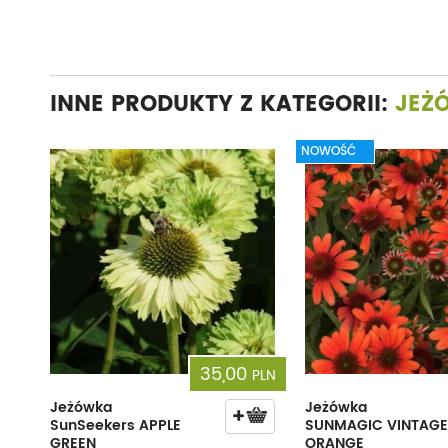
INNE PRODUKTY Z KATEGORII:
JEŻ
NOWOŚĆ
35,00
PLN
Jeżówka
Jeżówka
SunSeekers APPLE
SUNMAGIC VINTAGE
GREEN
ORANGE