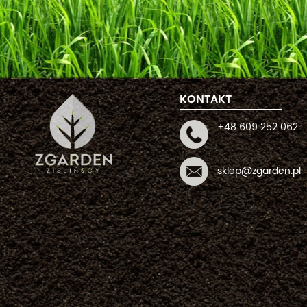
KONTAKT
+48 609 252 062
sklep@zgarden.pl