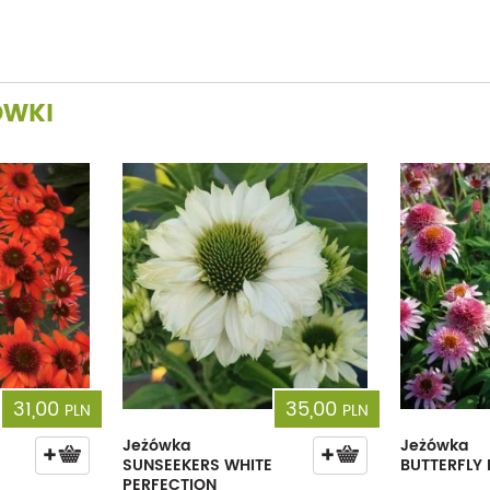
ÓWKI
31,00
35,00
PLN
PLN
Jeżówka
Jeżówka
SUNSEEKERS WHITE
BUTTERFLY 
PERFECTION