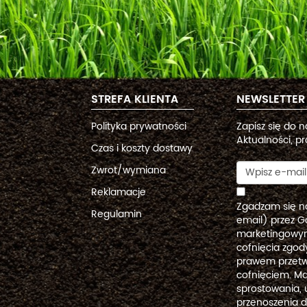
STREFA KLIENTA
NEWSLETTER
Polityka prywatności
Zapisz się do 
Aktualności, pr
Czas i koszty dostawy
Zwrot/wymiana
Reklamacje
Zgadzam się n
Regulamin
email) przez G
marketingowym
cofnięcia zgo
prawem przetw
cofnięciem. Ma
sprostowania, 
przenoszenia 