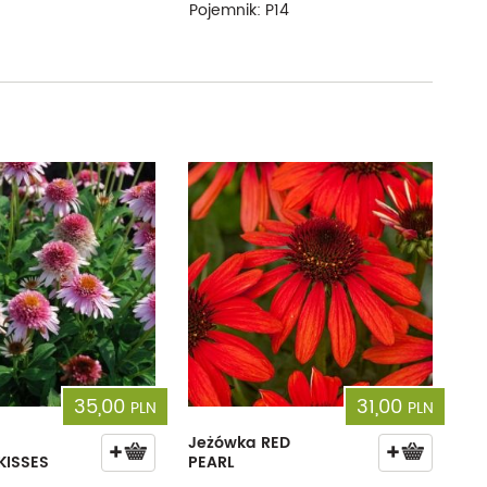
Pojemnik: P14
35,00
31,00
PLN
PLN
Jeżówka RED
KISSES
PEARL