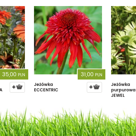
35,00
31,00
PLN
PLN
Jeżówka
Jeżówka
A
ECCENTRIC
purpurowa
JEWEL