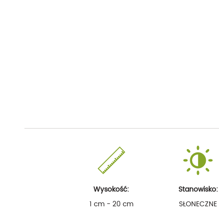
Wysokość:
Stanowisko:
1 cm - 20 cm
SŁONECZNE