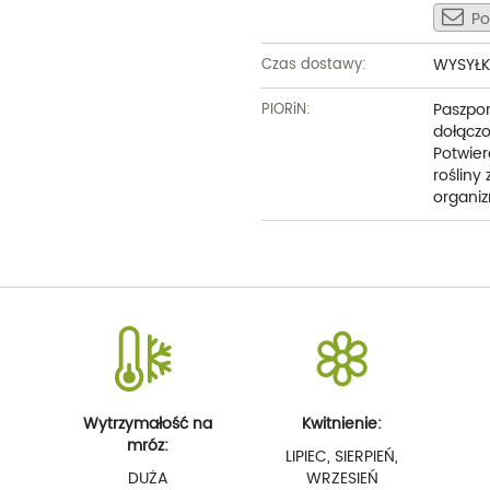
Po
WYSYŁK
Czas dostawy:
Paszpor
PIORiN:
dołączo
Potwier
rośliny
organiz
Wytrzymałość na
Kwitnienie:
mróz:
LIPIEC, SIERPIEŃ,
DUŻA
WRZESIEŃ