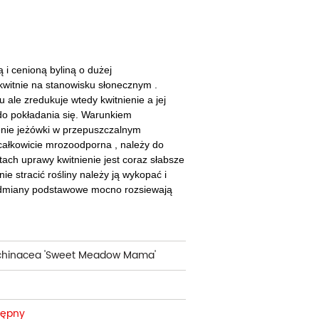
cherznice
Dzielżany
ciorniki
Floksy
wonie
Funkie
 i cenioną byliną o dużej
i kwitnie na stanowisku słonecznym .
ącza
Goryczki
u ale zredukuje wtedy kwitnienie a jej
do pokładania się. Warunkiem
wojniki - Clematisy
Hiacynty
nie jeżówki w przepuszczalnym
całkowicie mrozoodporna , należy do
żaneczniki
Jeżówki
tach uprawy kwitnienie jest coraz słabsze
e stracić rośliny należy ją wykopać i
uły i tawułki
Juki
Odmiany podstawowe mocno rozsiewają
sterie
rnowce
chinacea 'Sweet Meadow Mama'
zostałe
tępny