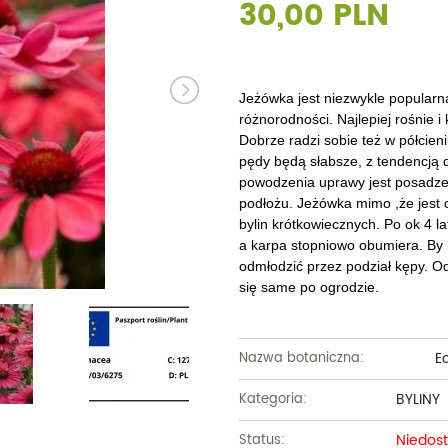
30,00 PLN
Dęby
Truskawki i poziomki
Derenie
Wiązy
Pę
Glediczje
Winogrona
Forsycje
Wierzby
Pię
Głogi
Żurawiny
Hibiskusy
Wiśnie ozdobne
Pi
Jeżówka jest niezwykle popularną
różnorodności.
Najlepiej rośnie 
Graby
Pozostałe
Hortensje
Złotokapy
Pn
Dobrze radzi sobie też w półcieni
pędy będą słabsze, z tendencją 
Jabłonie ozdobne
Irgi
Pozostałe
Po
powodzenia uprawy jest posadze
podłożu.
Jeżówka mimo ,że jest 
Jarzębiny i jarząby
Jaśminowce
Ró
bylin krótkowiecznych. Po ok 4 la
a karpa stopniowo obumiera. By ni
Kasztanowce
Kaliny
Taw
odmłodzić przez podział kępy. 
się same po ogrodzie.
Kalmie
Wi
Krzewuszki
Ża
E
Nazwa botaniczna:
Po
BYLINY
Kategoria:
Niedos
Status: