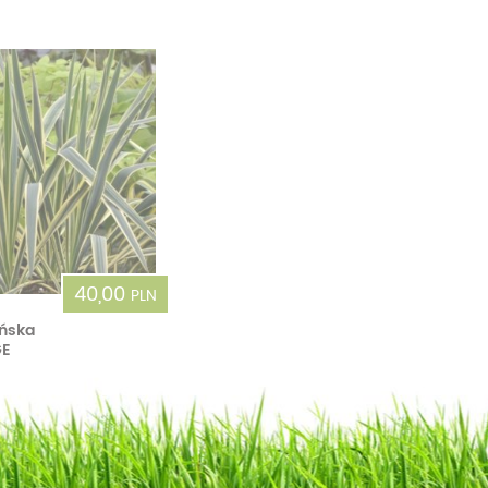
40,00
PLN
ińska
GE