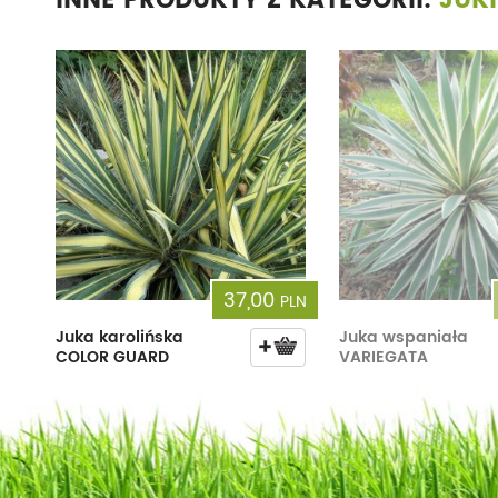
INNE PRODUKTY Z KATEGORII:
JUKI
37,00
PLN
Juka karolińska
Juka wspaniała
COLOR GUARD
VARIEGATA