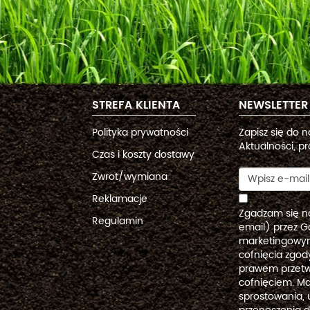
STREFA KLIENTA
NEWSLETTER
Polityka prywatności
Zapisz się do 
Aktualności, pr
Czas i koszty dostawy
Zwrot/wymiana
Reklamacje
Zgadzam się n
Regulamin
email) przez G
marketingowym
cofnięcia zgo
prawem przetw
cofnięciem. Ma
sprostowania, 