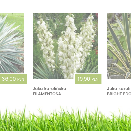
36,00
19,90
PLN
PLN
Juka karolińska
Juka karol
FILAMENTOSA
BRIGHT ED