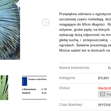
Dęby
Truskawki i poziomki
Derenie
Wiązy
Pę
Glediczje
Winogrona
Forsycje
Wierzby
Pię
Przepiękna odmiana o egzotyczn
szczytowej części rozkwitają du
Głogi
Żurawiny
Hibiskusy
Wiśnie ozdobne
Pi
osiągające do 60cm długości. Roś
sztywne, grube pędy, na których 
Graby
Pozostałe
Hortensje
Złotokapy
Pn
wykazuję dużą odporność na mró
glebę suchą, i przepuszczalną.
Jabłonie ozdobne
Irgi
Pozostałe
Po
ogrodach. Świetnie prezentują si
Można sadzić też w donicach na 
Jarzębiny i jarząby
Jaśminowce
Ró
Kasztanowce
Kaliny
Taw
Y
Nazwa botaniczna:
Kalmie
Wi
BYLINY
Kategoria:
Krzewuszki
Ża
Niedos
Status:
Po
Po
WYSYŁK
Czas dostawy: