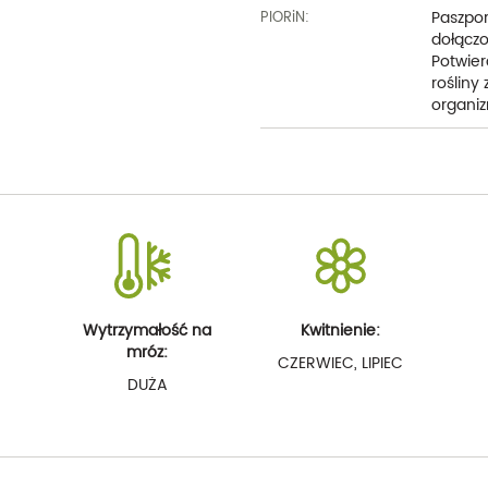
Paszpor
PIORiN:
dołączo
Potwier
rośliny
organiz
Wytrzymałość na
Kwitnienie:
mróz:
CZERWIEC, LIPIEC
DUŻA