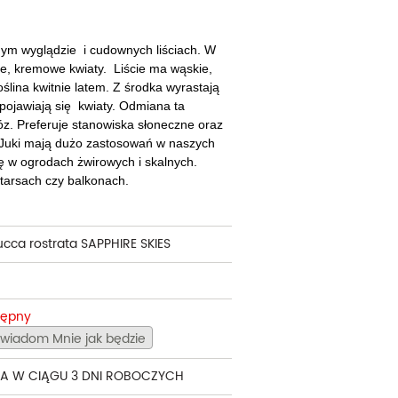
cherznice
Dzielżany
ciorniki
Floksy
ym wyglądzie i cudownych liściach. W
że, kremowe kwiaty. Liście ma wąskie,
wonie
Funkie
lina kwitnie latem. Z środka wyrastają
pojawiają się kwiaty. Odmiana ta
ącza
Goryczki
z. Preferuje stanowiska słoneczne oraz
 Juki mają dużo zastosowań w naszych
wojniki - Clematisy
Hiacynty
ę w ogrodach żwirowych i skalnych.
tarsach czy balkonach.
żaneczniki
Jeżówki
uły i tawułki
Juki
ucca rostrata SAPPHIRE SKIES
sterie
rnowce
tępny
zostałe
wiadom Mnie jak będzie
A W CIĄGU 3 DNI ROBOCZYCH