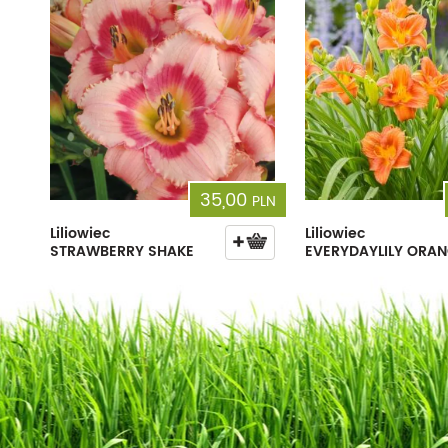
35,00
PLN
Liliowiec
Liliowiec
STRAWBERRY SHAKE
EVERYDAYLILY ORA