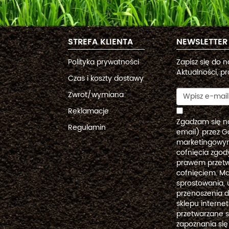
STREFA KLIENTA
NEWSLETTER
Polityka prywatności
Zapisz się do 
Aktualności, pr
Czas i koszty dostawy
Zwrot/wymiana
Reklamacje
Zgadzam się n
Regulamin
email) przez G
marketingowym
cofnięcia zgo
prawem przetw
cofnięciem. Ma
sprostowania, 
przenoszenia 
sklepu intern
przetwarzane 
zapoznania się