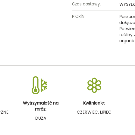
WYSYŁK
Czas dostawy:
Paszpor
PIORiN:
dołączo
Potwier
rośliny
organiz
Wytrzymałość na
Kwitnienie:
mróz:
CZNE
CZERWIEC, LIPIEC
DUŻA