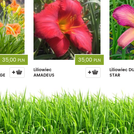
35,00
35,00
PLN
PLN
Liliowiec
Liliowiec 
NGE
AMADEUS
STAR