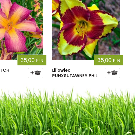
35,00
35,00
PLN
PLN
DUTCH
Liliowiec
PUNXSUTAWNEY PHIL