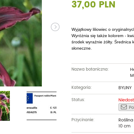
37,00 PLN
Dęby
Truskawki i poziomki
Derenie
Wiązy
Pę
Glediczje
Winogrona
Forsycje
Wierzby
Pię
Głogi
Żurawiny
Hibiskusy
Wiśnie ozdobne
Pi
Wyjątkowy liliowiec o oryginalny
Wyróżnia się także kolorem - kwia
Graby
Pozostałe
Hortensje
Złotokapy
Pn
środek wyraźnie żółty. Średnica 
słoneczne.
Jabłonie ozdobne
Irgi
Pozostałe
Po
Jarzębiny i jarząby
Jaśminowce
Ró
H
Nazwa botaniczna:
M
Kasztanowce
Kaliny
Taw
BYLINY
Kalmie
Kategoria:
Wi
Krzewuszki
Niedos
Ża
Status:
Po
Po
Roślina
Przycinanie:
10 cm