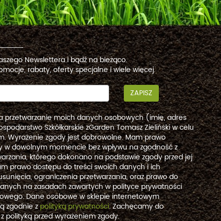
naszego Newslettera i bądź na bieżąco.
omocje, rabaty, oferty specjalne i wiele więcej.
ZAPISZ
a przetwarzanie moich danych osobowych (imię, adres
ospodarstwo Szkółkarskie zGarden Tomasz Zieliński w celu
. Wyrażenie zgody jest dobrowolne. Mam prawo
dy w dowolnym momencie bez wpływu na zgodność z
arzania, którego dokonano na podstawie zgody przed jej
m prawo dostępu do treści swoich danych i ich
usunięcia, ograniczenia przetwarzania, oraz prawo do
danych na zasadach zawartych w polityce prywatności
etowego. Dane osobowe w sklepie internetowym
są zgodnie z
polityką prywatności
. Zachęcamy do
 z polityką przed wyrażeniem zgody.