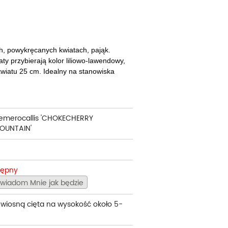
cherznice
Dzielżany
ciorniki
Floksy
wonie
Funkie
ch, powykręcanych kwiatach, pająk.
ty przybierają kolor liliowo-lawendowy,
ącza
Goryczki
kwiatu 25 cm. Idealny na stanowiska
wojniki - Clematisy
Hiacynty
żaneczniki
Jeżówki
emerocallis 'CHOKECHERRY
OUNTAIN'
uły i tawułki
Juki
sterie
tępny
rnowce
wiadom Mnie jak będzie
zostałe
 wiosną cięta na wysokość około 5-