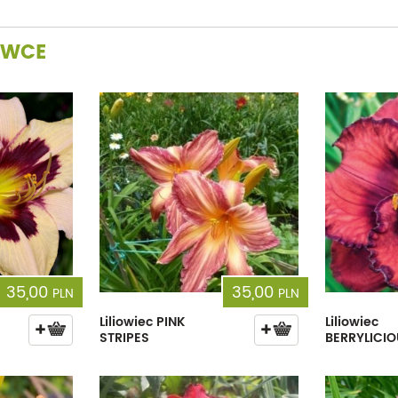
OWCE
35,00
35,00
PLN
PLN
Liliowiec PINK
Liliowiec
STRIPES
BERRYLICI