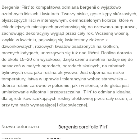
Bergenia ‘Flirt’ to kompaktowa odmiana bergenii o wyjątkowo
ozdobnych liściach i kwiatach. Tworzy niskie, gęste kępy skórzastych,
błyszczących liści w intensywnym, ciemnozielonym kolorze, które w
chłodniejszych miesiącach przebarwiają się na czerwono-purpurowo,
zachowując dekoracyjny wygląd przez cały rok. Wczesną wiosną,
zwykle w kwietniu, pojawiają się kwiatostany złożone z
dzwonkowatych, różowych kwiatów osadzonych na krótkich,
mocnych łodygach, unoszących się tuż nad liśćmi. Roślina dorasta
do około 15–20 cm wysokości, dzięki czemu świetnie nadaje się do
nasadzeń w małych ogrodach, ogrodach skalnych, na rabatach
bylinowych oraz jako roślina okrywowa. Jest odporna na niskie
temperatury, łatwa w uprawie i tolerancyjna wobec stanowiska –
dobrze rośnie zarówno w półcieniu, jak i w słońcu, o ile gleba jest
umiarkowanie wilgotna i przepuszczalna. ‘Flirt’ to odmiana idealna
dla ogrodników szukających rośliny efektownej przez cały sezon, a
przy tym mało wymagającej i długowiecznej.
Bergenia cordifolia ‘Flirt’
Nazwa botaniczna: