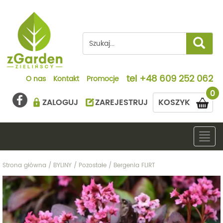
tel
+48 609 252 062
O nas
Kontakt
Promocje
0
ZALOGUJ
ZAREJESTRUJ
KOSZYK
Togg
navig
Strona główna
/
BYLINY
/
Pozostałe
/
Bergenia FLIRT