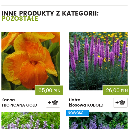
INNE PRODUKTY Z KATEGORII:
POZOSTAŁE
65,00
26,00
PLN
PLN
Kanna
Liatra
TROPICANA GOLD
kłosowa KOBOLD
NOWOŚĆ