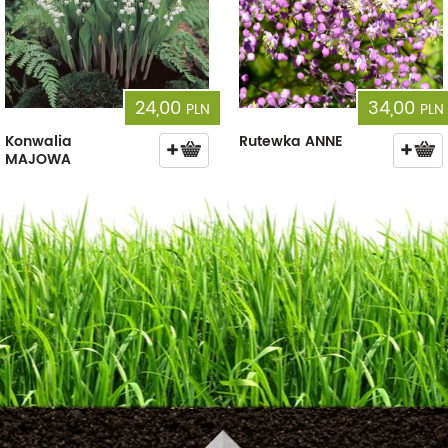
24,00
34,00
PLN
PLN
Konwalia
Rutewka ANNE
MAJOWA