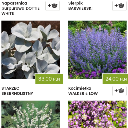
Naparstnica
Sierpik
purpurowa DOTTIE
BARWIERSKI
WHITE
33,00
24,00
PLN
PLN
STARZEC
Kocimiętka
SREBRNOLISTNY
WALKER s LOW