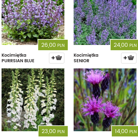
26,00
24,00
PLN
PLN
Kocimiętka
Kocimiętka
PURRSIAN BLUE
SENIOR
23,00
14,00
PLN
PLN