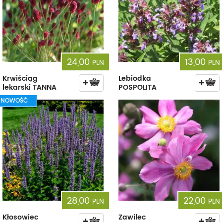
24,00
13,00
PLN
PLN
Krwiściąg
Lebiodka
lekarski TANNA
POSPOLITA
NOWOŚĆ
28,00
22,00
PLN
PLN
Kłosowiec
Zawilec