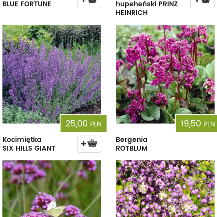
BLUE FORTUNE
hupeheński PRINZ
HEINRICH
25,00
19,50
PLN
PLN
Kocimiętka
Bergenia
SIX HILLS GIANT
ROTBLUM