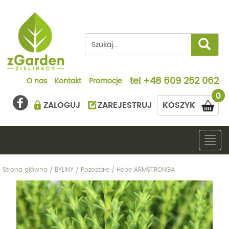
tel
+48 609 252 062
O nas
Kontakt
Promocje
0
ZALOGUJ
ZAREJESTRUJ
KOSZYK
Togg
navig
Strona główna
/
BYLINY
/
Pozostałe
/
Hebe ARMSTRONGA