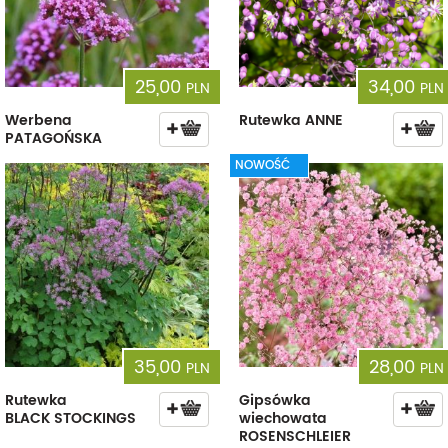
25,00
34,00
PLN
PLN
Werbena
Rutewka ANNE
PATAGOŃSKA
NOWOŚĆ
35,00
28,00
PLN
PLN
Rutewka
Gipsówka
BLACK STOCKINGS
wiechowata
ROSENSCHLEIER