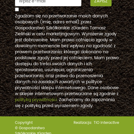
ZAPISZ
Zgadzam się na przetwarzanie moich danych
osobowych (imię, adres email) przez
Gospodarstwo Szkółkarskie zGarden Tomasz
Zieliński w celu marketingowym. Wyrażenie zgody
jest dobrowolne. Mam prawo cofnięcia zgody w
dowolnym momencie bez wpływu na zgodność z
prawem przetwarzania, którego dokonano na
podstawie zgody przed jej cofnięciem. Mam prawo
dostępu do treści swoich danych i ich
sprostowania, usunięcia, ograniczenia
przetwarzania, oraz prawo do przenoszenia
danych na zasadach zawartych w polityce
prywatności sklepu internetowego. Dane osobowe
w sklepie internetowym przetwarzane są zgodnie z
polityką prywatności
. Zachęcamy do zapoznania
się z polityką przed wyrażeniem zgody.
Copyright
Realizacja:
TiO interactive
© Gospodarstwo
Szkółkarskie zGarden