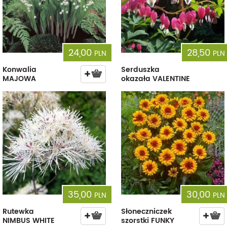
24,00
28,50
PLN
PLN
Konwalia
Serduszka
MAJOWA
okazała VALENTINE
35,00
30,00
PLN
PLN
Rutewka
Słoneczniczek
NIMBUS WHITE
szorstki FUNKY