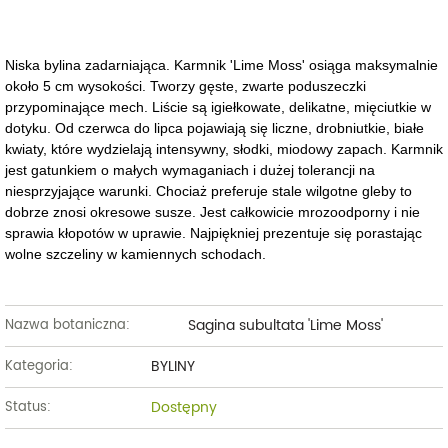
Niska bylina zadarniająca. Karmnik 'Lime Moss' osiąga maksymalnie
około 5 cm wysokości. Tworzy gęste, zwarte poduszeczki
przypominające mech. Liście są igiełkowate, delikatne, mięciutkie w
dotyku. Od czerwca do lipca pojawiają się liczne, drobniutkie, białe
kwiaty, które wydzielają intensywny, słodki, miodowy zapach. Karmnik
jest gatunkiem o małych wymaganiach i dużej tolerancji na
niesprzyjające warunki. Chociaż preferuje stale wilgotne gleby to
dobrze znosi okresowe susze. Jest całkowicie mrozoodporny i nie
sprawia kłopotów w uprawie. Najpiękniej prezentuje się porastając
wolne szczeliny w kamiennych schodach.
Sagina subultata 'Lime Moss'
Nazwa botaniczna:
BYLINY
Kategoria:
Dostępny
Status: