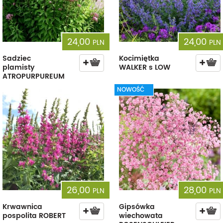
24,00
24,00
PLN
PLN
Sadziec
Kocimiętka
plamisty
WALKER s LOW
ATROPURPUREUM
NOWOŚĆ
26,00
28,00
PLN
PLN
Krwawnica
Gipsówka
pospolita ROBERT
wiechowata