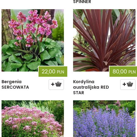
SPINNER
22,00
80,00
PLN
PLN
Bergenia
Kordylina
SERCOWATA
australijska RED
STAR