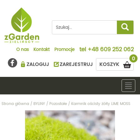
tel
+48 609 252 062
O nas
Kontakt
Promocje
0
ZALOGUJ
ZAREJESTRUJ
KOSZYK
Togg
navig
Strona główna
/
BYLINY
/
Pozostałe
/
Karmnik ościsty żółty LIME MOSS