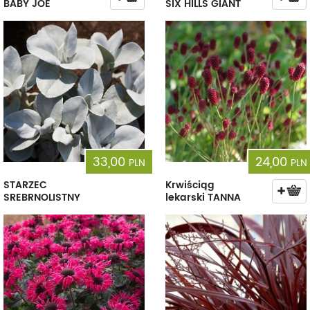
BABY JOE
SIX HILLS GIANT
33,00
24,00
PLN
PLN
STARZEC
Krwiściąg
SREBRNOLISTNY
lekarski TANNA