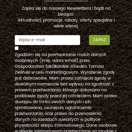
Zapisz się do naszego Newslettera i bądź na
bieżąco.
Aktualności, promocje, rabaty, oferty specjalne i
wiele więcej.
ZAPISZ
Zgadzam się na przetwarzanie moich danych
osobowych (imię, adres email) przez
Gospodarstwo Szkółkarskie zGarden Tomasz
Zieliński w celu marketingowym. Wyrażenie zgody
jest dobrowolne. Mam prawo cofnięcia zgody w
dowolnym momencie bez wpływu na zgodność z
prawem przetwarzania, którego dokonano na
podstawie zgody przed jej cofnięciem. Mam prawo
dostępu do treści swoich danych i ich
sprostowania, usunięcia, ograniczenia
przetwarzania, oraz prawo do przenoszenia
danych na zasadach zawartych w polityce
prywatności sklepu internetowego. Dane osobowe
w sklepie internetowym przetwarzane są zgodnie z