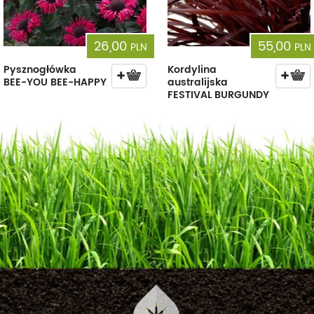
26,00
55,00
PLN
PLN
Pysznogłówka
Kordylina
BEE-YOU BEE-HAPPY
australijska
FESTIVAL BURGUNDY