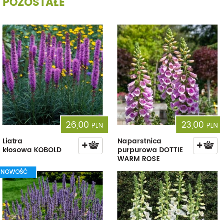
POZOSTAŁE
26,00
23,00
PLN
PLN
Liatra
Naparstnica
kłosowa KOBOLD
purpurowa DOTTIE
WARM ROSE
NOWOŚĆ