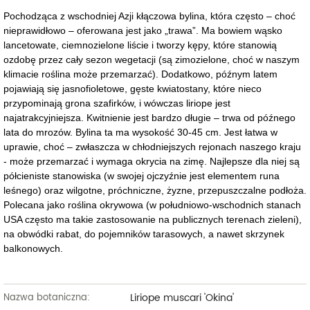
Pochodząca z wschodniej Azji kłączowa bylina, która często – choć
nieprawidłowo – oferowana jest jako „trawa”. Ma bowiem wąsko
lancetowate, ciemnozielone liście i tworzy kępy, które stanowią
ozdobę przez cały sezon wegetacji (są zimozielone, choć w naszym
klimacie roślina może przemarzać). Dodatkowo, późnym latem
pojawiają się jasnofioletowe, gęste kwiatostany, które nieco
przypominają grona szafirków, i wówczas liriope jest
najatrakcyjniejsza. Kwitnienie jest bardzo długie – trwa od późnego
lata do mrozów. Bylina ta ma wysokość 30-45 cm. Jest łatwa w
uprawie, choć – zwłaszcza w chłodniejszych rejonach naszego kraju
- może przemarzać i wymaga okrycia na zimę. Najlepsze dla niej są
półcieniste stanowiska (w swojej ojczyźnie jest elementem runa
leśnego) oraz wilgotne, próchniczne, żyzne, przepuszczalne podłoża.
Polecana jako roślina okrywowa (w południowo-wschodnich stanach
USA często ma takie zastosowanie na publicznych terenach zieleni),
na obwódki rabat, do pojemników tarasowych, a nawet skrzynek
balkonowych.
Liriope muscari 'Okina'
Nazwa botaniczna: