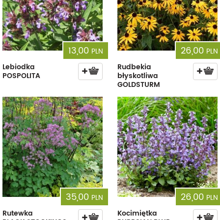
13,00
26,00
PLN
PLN
Lebiodka
Rudbekia
POSPOLITA
błyskotliwa
GOLDSTURM
35,00
26,00
PLN
PLN
Rutewka
Kocimiętka