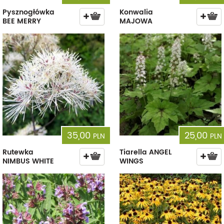
Pysznogłówka
Konwalia
BEE MERRY
MAJOWA
35,00
25,00
PLN
PLN
Rutewka
Tiarella ANGEL
NIMBUS WHITE
WINGS