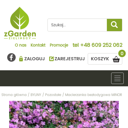
tel
+48 609 252 062
O nas
Kontakt
Promocje
0
ZALOGUJ
ZAREJESTRUJ
KOSZYK
Togg
navig
Strona główna
/
BYLINY
/
Pozostałe
/
Macierzanka bezłodygowa MINOR