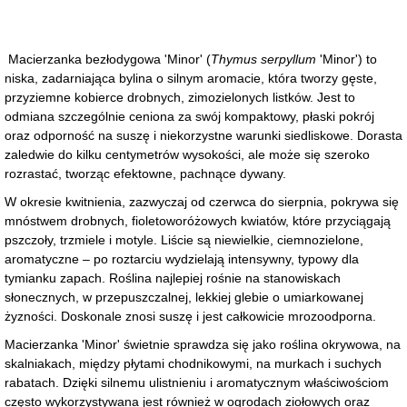
Macierzanka bezłodygowa 'Minor' (
Thymus serpyllum
'Minor') to
niska, zadarniająca bylina o silnym aromacie, która tworzy gęste,
przyziemne kobierce drobnych, zimozielonych listków. Jest to
odmiana szczególnie ceniona za swój kompaktowy, płaski pokrój
oraz odporność na suszę i niekorzystne warunki siedliskowe. Dorasta
zaledwie do kilku centymetrów wysokości, ale może się szeroko
rozrastać, tworząc efektowne, pachnące dywany.
W okresie kwitnienia, zazwyczaj od czerwca do sierpnia, pokrywa się
mnóstwem drobnych, fioletoworóżowych kwiatów, które przyciągają
pszczoły, trzmiele i motyle. Liście są niewielkie, ciemnozielone,
aromatyczne – po roztarciu wydzielają intensywny, typowy dla
tymianku zapach. Roślina najlepiej rośnie na stanowiskach
słonecznych, w przepuszczalnej, lekkiej glebie o umiarkowanej
żyzności. Doskonale znosi suszę i jest całkowicie mrozoodporna.
Macierzanka 'Minor' świetnie sprawdza się jako roślina okrywowa, na
skalniakach, między płytami chodnikowymi, na murkach i suchych
rabatach. Dzięki silnemu ulistnieniu i aromatycznym właściwościom
często wykorzystywana jest również w ogrodach ziołowych oraz