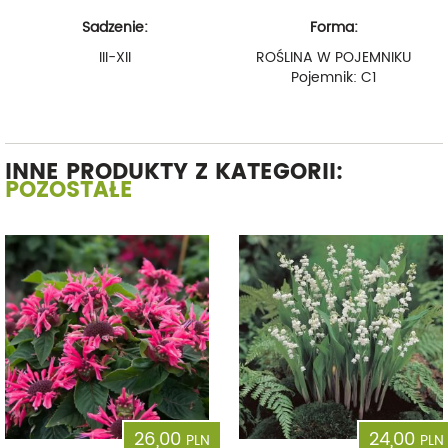
Sadzenie:
Forma:
III-XII
ROŚLINA W POJEMNIKU
Pojemnik: C1
INNE PRODUKTY Z KATEGORII:
POZOSTAŁE
26,00
24,00
PLN
PLN