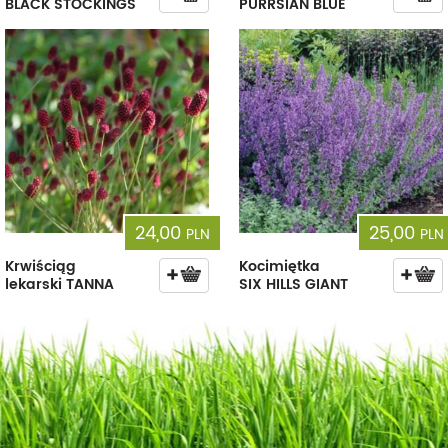
BLACK STOCKINGS
PURRSIAN BLUE
24,00
25,00
PLN
PLN
Krwiściąg
Kocimiętka
lekarski TANNA
SIX HILLS GIANT