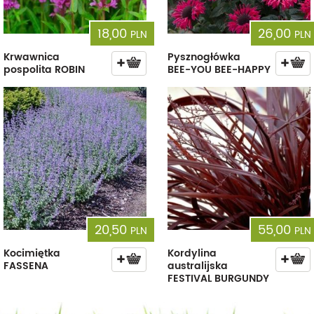
18,00
26,00
PLN
PLN
Krwawnica
Pysznogłówka
pospolita ROBIN
BEE-YOU BEE-HAPPY
20,50
55,00
PLN
PLN
Kocimiętka
Kordylina
FASSENA
australijska
FESTIVAL BURGUNDY