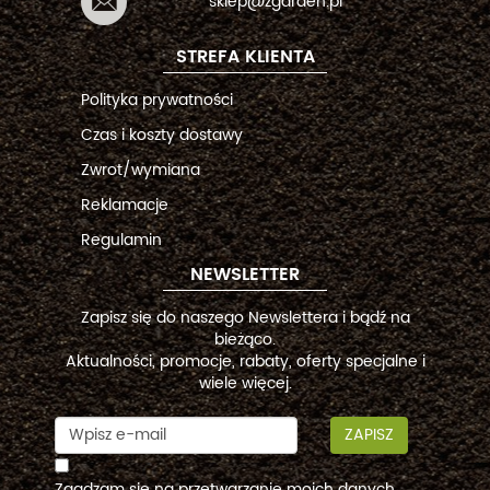
sklep@zgarden.pl
STREFA KLIENTA
Polityka prywatności
Czas i koszty dostawy
Zwrot/wymiana
Reklamacje
Regulamin
NEWSLETTER
Zapisz się do naszego Newslettera i bądź na
bieżąco.
Aktualności, promocje, rabaty, oferty specjalne i
wiele więcej.
ZAPISZ
Zgadzam się na przetwarzanie moich danych