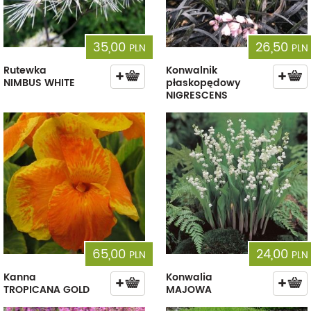
35,00
26,50
PLN
PLN
Rutewka
Konwalnik
NIMBUS WHITE
płaskopędowy
NIGRESCENS
65,00
24,00
PLN
PLN
Kanna
Konwalia
TROPICANA GOLD
MAJOWA