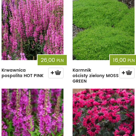
26,00
16,00
PLN
PLN
Krwawnica
Karmnik
pospolita HOT PINK
ościsty zielony MOSS
GREEN