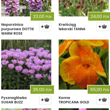
23,00
24,00
PLN
PLN
Naparstnica
Krwiściąg
purpurowa DOTTIE
lekarski TANNA
WARM ROSE
26,00
65,00
PLN
PLN
Pysznogłówka
Kanna
SUGAR BUZZ
TROPICANA GOLD