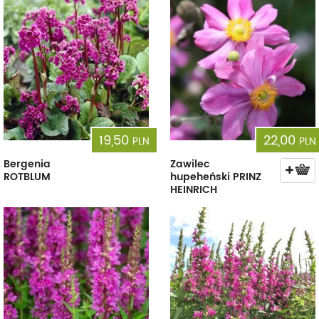
19,50
22,00
PLN
PLN
Bergenia
Zawilec
ROTBLUM
hupeheński PRINZ
HEINRICH