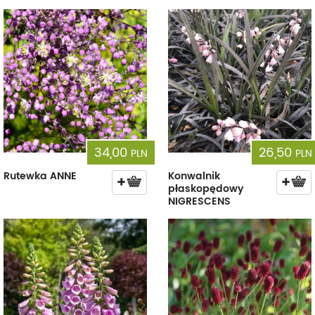
34,00
26,50
PLN
PLN
Rutewka ANNE
Konwalnik
płaskopędowy
NIGRESCENS