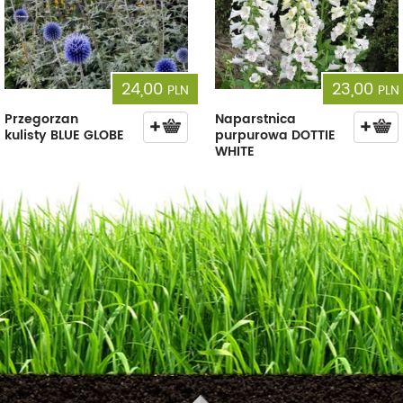
24,00
23,00
PLN
PLN
Przegorzan
Naparstnica
kulisty BLUE GLOBE
purpurowa DOTTIE
WHITE