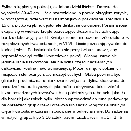
Bylina o kępiastym pokroju, ozdobna dzięki liściom. Dorasta do
wysokości 30-40 cm. Liście szarozielone, o prawie okrągłym zarysie,
w początkowej fazie wzrostu harmonijkowo poskładane, średnicy 10-
15 cm, płytko wrębne, gęsto, ale delikatnie owłosione. Poranna rosa
skupia się w większe krople pozostające dłużej na liściach dając
bardzo dekoracyjny efekt. Kwiaty drobne, niepozorne, żółtozielone, w
rozgałęzionych kwiatostanach, w VI-VII. Liście pozostają żywotne do
końca jesieni. Po kwitnieniu ścina się pędy kwiatostanowe, aby
poprawić wygląd roślin i kontrolować pokrój. Wiosną usuwa się
jedynie liście uszkodzone, ale nie ścina części nadziemnych
całkowicie. Roślina mało wymagającą. Może rosnąć w półcieniu i
miejscach słonecznych, ale niezbyt suchych. Gleba powinna być
gliniasto-próchniczna, umiarkowanie wilgotna. Bylina stosowana do
nasadzeń naturalistycznych jako roślina okrywowa, także wśród
luźno posadzonych krzewów lub na półcienistych rabatach, jako tło
dla bardziej okazałych bylin. Można wprowadzać do runa parkowego
na obrzeżach grup drzew i krzewów lub sadzić w ogrodzie skalnym.
Cięte kwiatostany czasami stosowane w bukieciarstwie. Do sadzenia
w małych grupach po 3-10 sztuk razem. Liczba roślin na 1 m2 - 5.