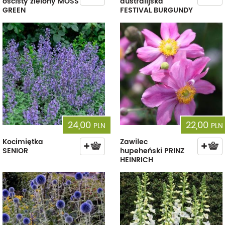
ościsty zielony MOSS
australijska
GREEN
FESTIVAL BURGUNDY
24,00
22,00
PLN
PLN
Kocimiętka
Zawilec
SENIOR
hupeheński PRINZ
HEINRICH