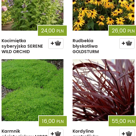
24,00
26,00
PLN
PLN
Kocimiętka
Rudbekia
syberyjska SERENE
błyskotliwa
WILD ORCHID
GOLDSTURM
16,00
55,00
PLN
PLN
Karmnik
Kordylina