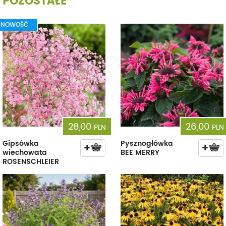
POZOSTAŁE
NOWOŚĆ
28,00
26,00
PLN
PLN
Gipsówka
Pysznogłówka
wiechowata
BEE MERRY
ROSENSCHLEIER