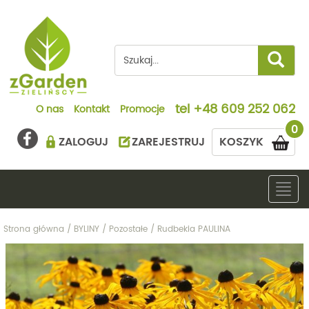
tel
+48 609 252 062
O nas
Kontakt
Promocje
0
ZALOGUJ
ZAREJESTRUJ
KOSZYK
Togg
navig
Strona główna
/
BYLINY
/
Pozostałe
/
Rudbekia PAULINA