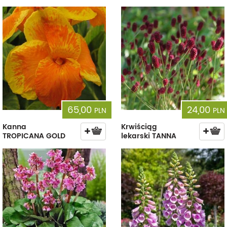
65,00
24,00
PLN
PLN
Kanna
Krwiściąg
TROPICANA GOLD
lekarski TANNA