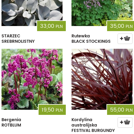
33,00
35,00
PLN
PLN
STARZEC
Rutewka
SREBRNOLISTNY
BLACK STOCKINGS
19,50
55,00
PLN
PLN
Bergenia
Kordylina
ROTBLUM
australijska
FESTIVAL BURGUNDY