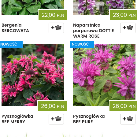
22,00
23,00
PLN
PLN
Bergenia
Naparstnica
SERCOWATA
purpurowa DOTTIE
WARM ROSE
NOWOŚĆ
NOWOŚĆ
26,00
26,00
PLN
PLN
Pysznogłówka
Pysznogłówka
BEE MERRY
BEE PURE