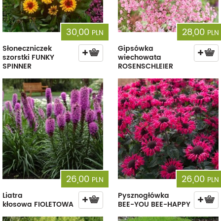
30,00
28,00
PLN
PLN
Słoneczniczek
Gipsówka
szorstki FUNKY
wiechowata
SPINNER
ROSENSCHLEIER
26,00
26,00
PLN
PLN
Liatra
Pysznogłówka
kłosowa FIOLETOWA
BEE-YOU BEE-HAPPY