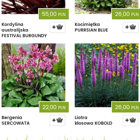
55,00
26,00
PLN
PLN
Kordylina
Kocimiętka
australijska
PURRSIAN BLUE
FESTIVAL BURGUNDY
22,00
26,00
PLN
PLN
Bergenia
Liatra
SERCOWATA
kłosowa KOBOLD