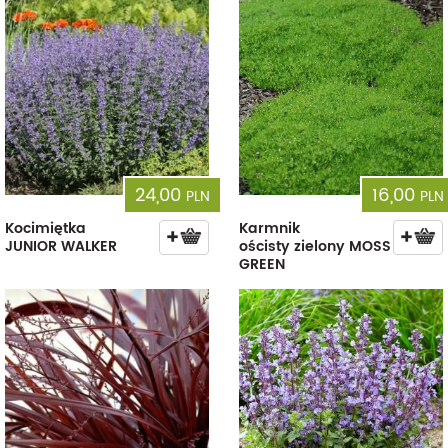
24,00
16,00
PLN
PLN
Kocimiętka
Karmnik
JUNIOR WALKER
ościsty zielony MOSS
GREEN