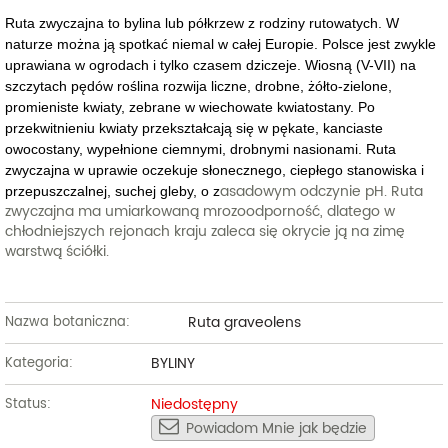
Ruta zwyczajna to bylina lub półkrzew z rodziny rutowatych. W
naturze można ją spotkać niemal w całej Europie. Polsce jest zwykle
uprawiana w ogrodach i tylko czasem dziczeje.
Wiosną (V-VII) na
szczytach pędów roślina rozwija liczne, drobne, żółto-zielone,
promieniste kwiaty, zebrane w wiechowate kwiatostany. Po
przekwitnieniu kwiaty przekształcają się w pękate, kanciaste
owocostany, wypełnione ciemnymi, drobnymi nasionami.
Ruta
zwyczajna w uprawie oczekuje słonecznego, ciepłego stanowiska i
asadowym odczynie pH. Ruta
przepuszczalnej, suchej gleby, o z
zwyczajna ma umiarkowaną mrozoodporność, dlatego w
chłodniejszych rejonach kraju zaleca się okrycie ją na zimę
warstwą ściółki.
Ruta graveolens
Nazwa botaniczna:
BYLINY
Kategoria:
Niedostępny
Status:
Powiadom Mnie jak będzie